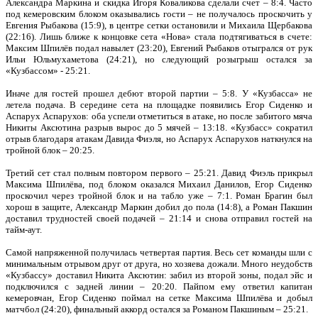
Александра Маркина и скидка Игоря Коваликова сделали счет – 8:4. Часто
под кемеровским блоком оказывались гости – не получалось проскочить у
Евгения Рыбакова (15:9), в центре сетки остановили и Михаила Щербакова
(22:16). Лишь ближе к концовке сета «Нова» стала подтягиваться в счете:
Максим Шпилёв подал навылет (23:20), Евгений Рыбаков отыгрался от рук
Ильи Юльмухаметова (24:21), но следующий розыгрыш остался за
«Кузбассом» - 25:21.
Иначе для гостей прошел дебют второй партии – 5:8. У «Кузбасса» не
летела подача. В середине сета на площадке появились Егор Сиденко и
Аспарух Аспарухов: оба успели отметиться в атаке, но после забитого мяча
Никиты Аксютина разрыв вырос до 5 мячей – 13:18. «Кузбасс» сократил
отрыв благодаря атакам Давида Фиэля, но Аспарух Аспарухов наткнулся на
тройной блок – 20:25.
Третий сет стал полным повтором первого – 25:21. Давид Фиэль прикрыл
Максима Шпилёва, под блоком оказался Михаил Данилов, Егор Сиденко
проскочил через тройной блок и на табло уже – 7:1. Роман Брагин был
хорош в защите, Александр Маркин добил до пола (14:8), а Роман Пакшин
доставил трудностей своей подачей – 21:14 и снова отправил гостей на
тайм-аут.
Самой напряженной получилась четвертая партия. Весь сет команды шли с
минимальным отрывом друг от друга, но хозяева дожали. Много неудобств
«Кузбассу» доставил Никита Аксютин: забил из второй зоны, подал эйс и
подключился с задней линии – 20:20. Пайпом ему ответил капитан
кемеровчан, Егор Сиденко поймал на сетке Максима Шпилёва и добыл
матчбол (24:20), финальный аккорд остался за Романом Пакшиным – 25:21.