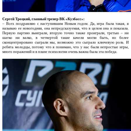
Сергей Троцкий, главный тренер ВК «Кузбасс»:
– Всех поздравляю с наступившим Новым годом. Да, игра была такая, я
называю ее новогодняя, она непредсказуемая, что в целом она и показала.
Первую партию выиграли, вторую точно также проиграли, третью – ни
шатко ни валко, в четвертой такие качели могли быть, но более
сконцентрировано сыграли мы, возможно это сыграло ключевую роль. И
ребята молодцы, потому что я понимаю, что у нас были непростые игры,
много поражений и в плане психологии очень важна была эта победа.