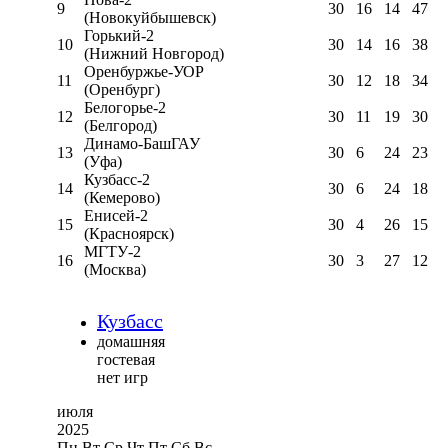
9
30
16
14
47
(Новокуйбышевск)
Горький-2
10
30
14
16
38
(Нижний Новгород)
Оренбуржье-УОР
11
30
12
18
34
(Оренбург)
Белогорье-2
12
30
11
19
30
(Белгород)
Динамо-БашГАУ
13
30
6
24
23
(Уфа)
Кузбасс-2
14
30
6
24
18
(Кемерово)
Енисей-2
15
30
4
26
15
(Красноярск)
МГТУ-2
16
30
3
27
12
(Москва)
Кузбасс
домашняя
гостевая
нет игр
июля
2025
Пн
Вт
Ср
Чт
Пт
Сб
Вс