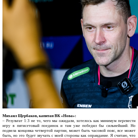
Михаил Щербаков, капитан
ВК «Нова»:
– Результат 1:3 не то, чего мы ожидали, хотелось как минимум перевести
игру в пятисетовый поединок и там уже победил бы сильнейший. Но
подвела концовка четвертой партии, может быть часовой пояс, все может
быть, но это будет звучать с моей стороны как оправдание. Я считаю, что