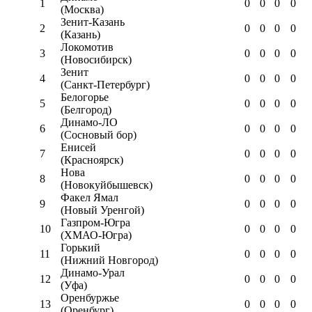
1
0
0
0
0
(Москва)
Зенит-Казань
2
0
0
0
0
(Казань)
Локомотив
3
0
0
0
0
(Новосибирск)
Зенит
4
0
0
0
0
(Санкт-Петербург)
Белогорье
5
0
0
0
0
(Белгород)
Динамо-ЛО
6
0
0
0
0
(Сосновый бор)
Енисей
7
0
0
0
0
(Красноярск)
Нова
8
0
0
0
0
(Новокуйбышевск)
Факел Ямал
9
0
0
0
0
(Новый Уренгой)
Газпром-Югра
10
0
0
0
0
(ХМАО-Югра)
Горький
11
0
0
0
0
(Нижний Новгород)
Динамо-Урал
12
0
0
0
0
(Уфа)
Оренбуржье
13
0
0
0
0
(Оренбург)