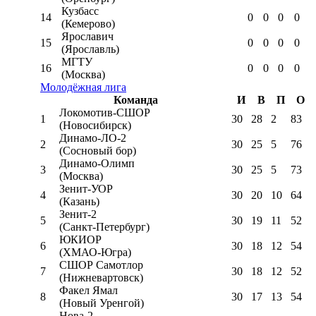
Кузбасс
14
0
0
0
0
(Кемерово)
Ярославич
15
0
0
0
0
(Ярославль)
МГТУ
16
0
0
0
0
(Москва)
Молодёжная лига
Команда
И
В
П
О
Локомотив-CШОР
1
30
28
2
83
(Новосибирск)
Динамо-ЛО-2
2
30
25
5
76
(Сосновый бор)
Динамо-Олимп
3
30
25
5
73
(Москва)
Зенит-УОР
4
30
20
10
64
(Казань)
Зенит-2
5
30
19
11
52
(Санкт-Петербург)
ЮКИОР
6
30
18
12
54
(ХМАО-Югра)
СШОР Самотлор
7
30
18
12
52
(Нижневартовск)
Факел Ямал
8
30
17
13
54
(Новый Уренгой)
Нова-2