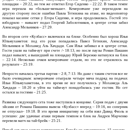
площадки – 20:22, но тем же ответил Егор Сиденко – 22:22. В таком темпе
игра перешла на «больше-меньше». Кемеровчане уже переходили на
другую сторону после ошибки Павла Тетюхина на атаке, но видеоповтор
показал касание сетки у Егора Сиденко, и игра продолжилась. Гостей это
взбодрило – навылет подал Георгий Заболотников, в центре сетки забил
Александр Мельников – 27:29.
Во втором сете «Кузбасс» включился на блоке. Особенно был хорош Илья
Юльмухаметов: под его руки попадались Павел Тетюхин, Александр
Мельников и Мохамед Аль Хачдади. Сам Илья забивал и в центре сетки.
Гости ушли на тайм-аут при счете /- 18:13, но после паузы Роман Пакшин
подал навылет, а вышедший на площадку Юрий Бережко наткнулся на блок
– 22:14. Несколько очков кемеровчане отдали, но это не отразилось на
результате – 25:19.
Непросто началась третья партия – 2:8, 7:13. Но даже с таким счетом все не
было очевидным: кемеровчане отыграли четыре мяча подряд на подачах
Ильи Юльмухаметова, в это время не все получилось у Мохамеда Аль
Хачдади – 18:20 и уйти на тайм-аут понадобилась уже гостям. Но сет
остался за гостями – 21:25.
Развязка следующего сета тоже наступила в концовке. Серия подач с двумя
эйсами от Романа Пакшина вывела «Кузбасс» вперед – 19:16, но соперник
не отпускал– 19:18. В это время инициативу на себя взял Давид Фиэль и
успешно: две удачные атаки первым темпом и блок на Андрея Марченко
перевели матч на тай-брейк – 25:21.
Пятый сет стал самым напряженным. Борьба не ограничилась 15 очками –