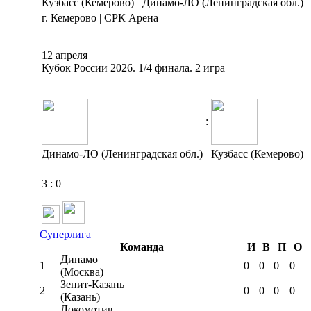
Кузбасс (Кемерово)
Динамо-ЛО (Ленинградская обл.)
г. Кемерово | СРК Арена
12 апреля
Кубок России 2026. 1/4 финала. 2 игра
:
Динамо-ЛО (Ленинградская обл.)
Кузбасс (Кемерово)
3
:
0
Суперлига
Команда
И
В
П
О
Динамо
1
0
0
0
0
(Москва)
Зенит-Казань
2
0
0
0
0
(Казань)
Локомотив