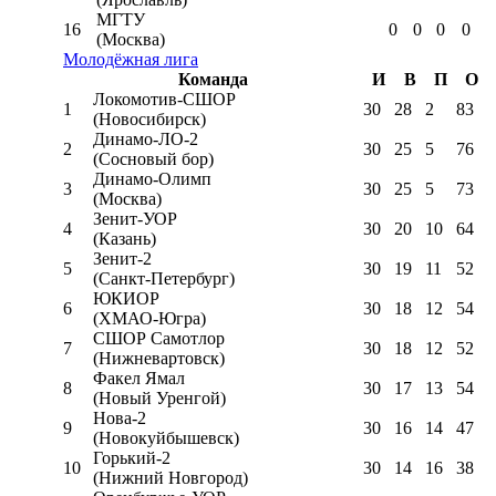
МГТУ
16
0
0
0
0
(Москва)
Молодёжная лига
Команда
И
В
П
О
Локомотив-CШОР
1
30
28
2
83
(Новосибирск)
Динамо-ЛО-2
2
30
25
5
76
(Сосновый бор)
Динамо-Олимп
3
30
25
5
73
(Москва)
Зенит-УОР
4
30
20
10
64
(Казань)
Зенит-2
5
30
19
11
52
(Санкт-Петербург)
ЮКИОР
6
30
18
12
54
(ХМАО-Югра)
СШОР Самотлор
7
30
18
12
52
(Нижневартовск)
Факел Ямал
8
30
17
13
54
(Новый Уренгой)
Нова-2
9
30
16
14
47
(Новокуйбышевск)
Горький-2
10
30
14
16
38
(Нижний Новгород)