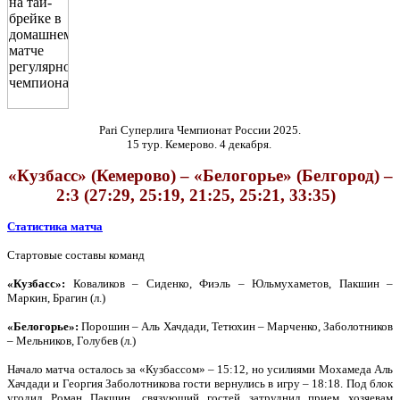
Pari Суперлига Чемпионат России 2025.
15 тур. Кемерово. 4 декабря.
«Кузбасс» (Кемерово) – «Белогорье» (Белгород) –
2:3 (27:29, 25:19, 21:25, 25:21, 33:35)
Статистика матча
Стартовые составы команд
«Кузбасс»:
Коваликов – Сиденко, Фиэль – Юльмухаметов, Пакшин –
Маркин, Брагин (л.)
«Белогорье»:
Порошин – Аль Хачдади, Тетюхин – Марченко, Заболотников
– Мельников, Голубев (л.)
Начало матча осталось за «Кузбассом» – 15:12, но усилиями Мохамеда Аль
Хачдади и Георгия Заболотникова гости вернулись в игру – 18:18. Под блок
угодил Роман Пакшин, связующий гостей затруднил прием хозяевам