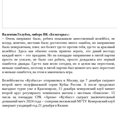
Валентин Голубев, либеро ВК «Белогорье»:
– Очень напряжно было, ребята показывали качественный волейбол, не
всегда, конечно, местами было достаточно много ошибок, но напряжение
было невероятным, плюс зал болеет где-то против тебя, где-то за красивый
волейбол. Здесь как обычно очень приятно играть, это дикий восторг,
каждый матч – это праздник. Но на площадке напряжение в пятой партии
просто не угасало, не было сил добить, просто дождались кто первый
ошибется дважды. Где-то нам везло сегодня, но в целом мы перестояли,
меньше ошиблись, поэтому в пятой партии был момент кто кого перестоит
и меньше ошибется, на этом и закончилась игра.
Волейболисты «Кузбасса» отправились в Москву, где 7 декабря сыграют
второй матч полуфинальной серии Кубка России. А после продолжат
выездное турне уже в Красноярске, 11 декабря кемеровский клуб начнет
второй круг регулярного чемпионата матчем с местным «Енисеем». 15
числа на площадке СРК «Арена» «Кузбасс» сыграет заключительный
домашний матч 2024 года – соперник московский МГТУ. Кемеровский клуб
завершит уходящий год 21 декабря в Казани.