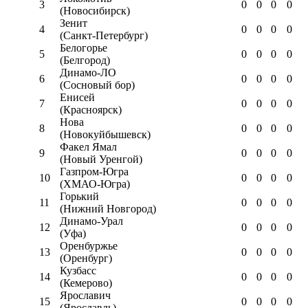
3
0
0
0
0
(Новосибирск)
Зенит
4
0
0
0
0
(Санкт-Петербург)
Белогорье
5
0
0
0
0
(Белгород)
Динамо-ЛО
6
0
0
0
0
(Сосновый бор)
Енисей
7
0
0
0
0
(Красноярск)
Нова
8
0
0
0
0
(Новокуйбышевск)
Факел Ямал
9
0
0
0
0
(Новый Уренгой)
Газпром-Югра
10
0
0
0
0
(ХМАО-Югра)
Горький
11
0
0
0
0
(Нижний Новгород)
Динамо-Урал
12
0
0
0
0
(Уфа)
Оренбуржье
13
0
0
0
0
(Оренбург)
Кузбасс
14
0
0
0
0
(Кемерово)
Ярославич
15
0
0
0
0
(Ярославль)