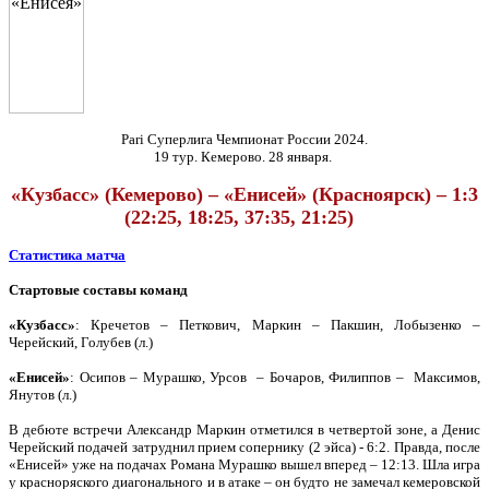
Pari
Суперлига Чемпионат России 2024.
19 тур. Кемерово. 28 января.
«Кузбасс» (Кемерово) – «Енисей» (Красноярск) – 1:3
(22:25, 18:25, 37:35, 21:25)
Статистика матча
Стартовые составы команд
«Кузбасс»
: Кречетов – Петкович, Маркин – Пакшин, Лобызенко –
Черейский, Голубев (л.)
«Енисей»
: Осипов – Мурашко, Урсов – Бочаров, Филиппов – Максимов,
Янутов (л.)
В дебюте встречи Александр Маркин отметился в четвертой зоне, а Денис
Черейский подачей затруднил прием сопернику (2 эйса) - 6:2. Правда, после
«Енисей» уже на подачах Романа Мурашко вышел вперед – 12:13. Шла игра
у красноряского диагонального и в атаке – он будто не замечал кемеровской