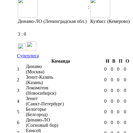
:
Динамо-ЛО (Ленинградская обл.)
Кузбасс (Кемерово)
3
:
0
Суперлига
Команда
И
В
П
О
Динамо
1
0
0
0
0
(Москва)
Зенит-Казань
2
0
0
0
0
(Казань)
Локомотив
3
0
0
0
0
(Новосибирск)
Зенит
4
0
0
0
0
(Санкт-Петербург)
Белогорье
5
0
0
0
0
(Белгород)
Динамо-ЛО
6
0
0
0
0
(Сосновый бор)
Енисей