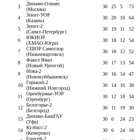
Динамо-Олимп
3
30
25
5
73
(Москва)
Зенит-УОР
4
30
20
10
64
(Казань)
Зенит-2
5
30
19
11
52
(Санкт-Петербург)
ЮКИОР
6
30
18
12
54
(ХМАО-Югра)
СШОР Самотлор
7
30
18
12
52
(Нижневартовск)
Факел Ямал
8
30
17
13
54
(Новый Уренгой)
Нова-2
9
30
16
14
47
(Новокуйбышевск)
Горький-2
10
30
14
16
38
(Нижний Новгород)
Оренбуржье-УОР
11
30
12
18
34
(Оренбург)
Белогорье-2
12
30
11
19
30
(Белгород)
Динамо-БашГАУ
13
30
6
24
23
(Уфа)
Кузбасс-2
14
30
6
24
18
(Кемерово)
Енисей-2