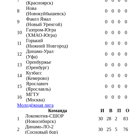
7
0
0
0
0
(Красноярск)
Нова
8
0
0
0
0
(Новокуйбышевск)
Факел Ямал
9
0
0
0
0
(Новый Уренгой)
Газпром-Югра
10
0
0
0
0
(ХМАО-Югра)
Горький
11
0
0
0
0
(Нижний Новгород)
Динамо-Урал
12
0
0
0
0
(Уфа)
Оренбуржье
13
0
0
0
0
(Оренбург)
Кузбасс
14
0
0
0
0
(Кемерово)
Ярославич
15
0
0
0
0
(Ярославль)
МГТУ
16
0
0
0
0
(Москва)
Молодёжная лига
Команда
И
В
П
О
Локомотив-CШОР
1
30
28
2
83
(Новосибирск)
Динамо-ЛО-2
2
30
25
5
76
(Сосновый бор)