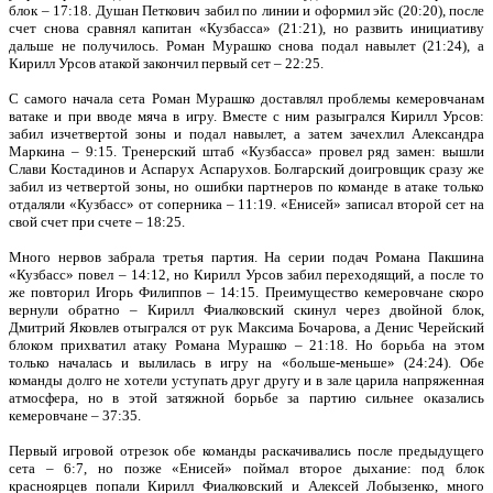
блок – 17:18. Душан Петкович забил по линии и оформил эйс (20:20), после
счет снова сравнял капитан «Кузбасса» (21:21), но развить инициативу
дальше не получилось. Роман Мурашко снова подал навылет (21:24), а
Кирилл Урсов атакой закончил первый сет – 22:25.
С самого начала сета Роман Мурашко доставлял проблемы кемеровчанам
ватаке и при вводе мяча в игру. Вместе с ним разыгрался Кирилл Урсов:
забил изчетвертой зоны и подал навылет, а затем зачехлил Александра
Маркина – 9:15. Тренерский штаб «Кузбасса» провел ряд замен: вышли
Слави Костадинов и Аспарух Аспарухов. Болгарский доигровщик сразу же
забил из четвертой зоны, но ошибки партнеров по команде в атаке только
отдаляли «Кузбасс» от соперника – 11:19. «Енисей» записал второй сет на
свой счет при счете – 18:25.
Много нервов забрала третья партия. На серии подач Романа Пакшина
«Кузбасс» повел – 14:12, но Кирилл Урсов забил переходящий, а после то
же повторил Игорь Филиппов – 14:15. Преимущество кемеровчане скоро
вернули обратно – Кирилл Фиалковский скинул через двойной блок,
Дмитрий Яковлев отыгрался от рук Максима Бочарова, а Денис Черейский
блоком прихватил атаку Романа Мурашко – 21:18. Но борьба на этом
только началась и вылилась в игру на «больше-меньше» (24:24). Обе
команды долго не хотели уступать друг другу и в зале царила напряженная
атмосфера, но в этой затяжной борьбе за партию сильнее оказались
кемеровчане – 37:35.
Первый игровой отрезок обе команды раскачивались после предыдущего
сета – 6:7, но позже «Енисей» поймал второе дыхание: под блок
красноярцев попали Кирилл Фиалковский и Алексей Лобызенко, много