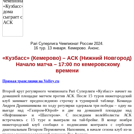
Pari
Суперлига Чемпионат России 2024.
16 тур. 13 января. Кемерово. Анонс.
«Кузбасс» (Кемерово) – АСК (Нижний Новгород)
Начало матча – 17:00 по кемеровскому
времени
Прямая трансляция на
Volley
.
ru
Второй круг регулярного чемпионата Pari Суперлиги «Кузбасс» начнет на
домашней площадке матчем против АСК. После 15 туров нижегородский
клуб занимает предпоследнюю строчку в турнирной таблице. Команда
Андрея Дранишникова по ходу регулярки одержала три победы – одну на
выезде над «Газпром-Югрой» и две на домашней площадке над
«Нефтяником» и «Шахтером». С последним волейболисты АСК
встречались с 15 туре и выиграли на тай-брейке. В конце ноября
нижегородский клуб сообщил о подписании контракта с сербским
диагональным Петаром Пермовичем. Напомним, в начале сезона клуб из-за