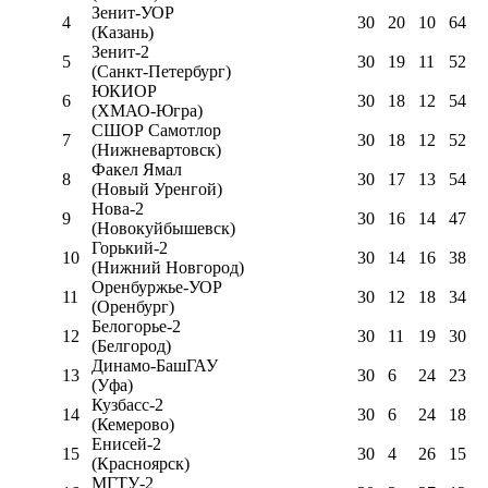
Зенит-УОР
4
30
20
10
64
(Казань)
Зенит-2
5
30
19
11
52
(Санкт-Петербург)
ЮКИОР
6
30
18
12
54
(ХМАО-Югра)
СШОР Самотлор
7
30
18
12
52
(Нижневартовск)
Факел Ямал
8
30
17
13
54
(Новый Уренгой)
Нова-2
9
30
16
14
47
(Новокуйбышевск)
Горький-2
10
30
14
16
38
(Нижний Новгород)
Оренбуржье-УОР
11
30
12
18
34
(Оренбург)
Белогорье-2
12
30
11
19
30
(Белгород)
Динамо-БашГАУ
13
30
6
24
23
(Уфа)
Кузбасс-2
14
30
6
24
18
(Кемерово)
Енисей-2
15
30
4
26
15
(Красноярск)
МГТУ-2