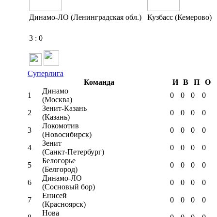
Динамо-ЛО (Ленинградская обл.)
Кузбасс (Кемерово)
3
:
0
Суперлига
Команда
И
В
П
О
Динамо
1
0
0
0
0
(Москва)
Зенит-Казань
2
0
0
0
0
(Казань)
Локомотив
3
0
0
0
0
(Новосибирск)
Зенит
4
0
0
0
0
(Санкт-Петербург)
Белогорье
5
0
0
0
0
(Белгород)
Динамо-ЛО
6
0
0
0
0
(Сосновый бор)
Енисей
7
0
0
0
0
(Красноярск)
Нова