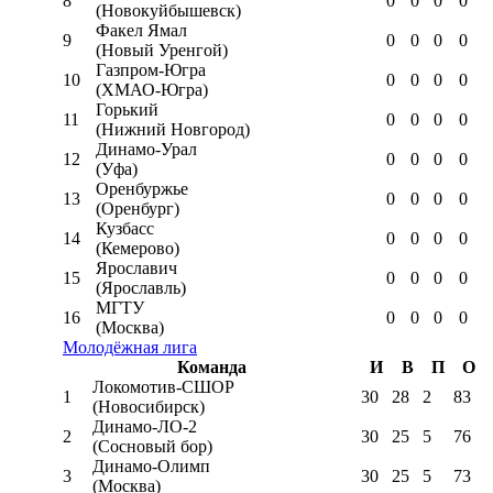
8
0
0
0
0
(Новокуйбышевск)
Факел Ямал
9
0
0
0
0
(Новый Уренгой)
Газпром-Югра
10
0
0
0
0
(ХМАО-Югра)
Горький
11
0
0
0
0
(Нижний Новгород)
Динамо-Урал
12
0
0
0
0
(Уфа)
Оренбуржье
13
0
0
0
0
(Оренбург)
Кузбасс
14
0
0
0
0
(Кемерово)
Ярославич
15
0
0
0
0
(Ярославль)
МГТУ
16
0
0
0
0
(Москва)
Молодёжная лига
Команда
И
В
П
О
Локомотив-CШОР
1
30
28
2
83
(Новосибирск)
Динамо-ЛО-2
2
30
25
5
76
(Сосновый бор)
Динамо-Олимп
3
30
25
5
73
(Москва)