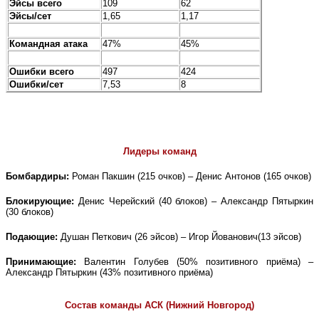
Эйсы всего
109
62
Эйсы/сет
1,65
1,17
Командная атака
47%
45%
Ошибки всего
497
424
Ошибки/сет
7,53
8
Лидеры команд
Бомбардиры:
Роман Пакшин (215 очков) – Денис Антонов (165 очков)
Блокирующие:
Денис Черейский (40 блоков) – Александр Пятыркин
(30 блоков)
Подающие:
Душан Петкович (26 эйсов) – Игор
Йованович
(13 эйсов)
Принимающие:
Валентин Голубев (50% позитивного приёма) –
Александр Пятыркин (43% позитивного приёма)
Состав команды АСК (Нижний Новгород)