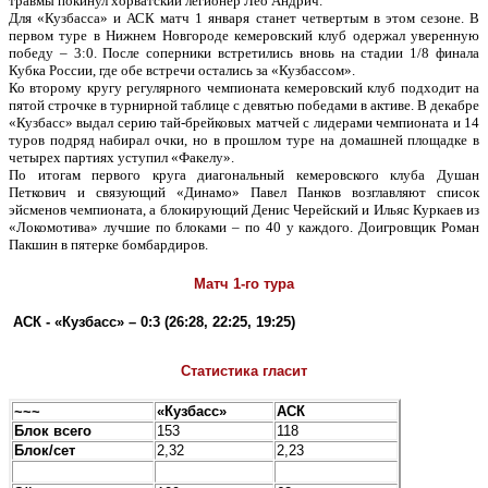
травмы покинул хорватский легионер Лео Андрич.
Для «Кузбасса» и АСК матч 1 января станет четвертым в этом сезоне. В
первом туре в Нижнем Новгороде кемеровский клуб одержал уверенную
победу – 3:0. После соперники встретились вновь на стадии 1/8 финала
Кубка России, где обе встречи остались за «Кузбассом».
Ко второму кругу регулярного чемпионата кемеровский клуб подходит на
пятой строчке в турнирной таблице с девятью победами в активе. В декабре
«Кузбасс» выдал серию тай-брейковых матчей с лидерами чемпионата и 14
туров подряд набирал очки, но в прошлом туре на домашней площадке в
четырех партиях уступил «Факелу».
По итогам первого круга диагональный кемеровского клуба Душан
Петкович и связующий «Динамо» Павел Панков возглавляют список
эйсменов чемпионата, а блокирующий Денис Черейский и Ильяс Куркаев из
«Локомотива» лучшие по блоками – по 40 у каждого. Доигровщик Роман
Пакшин в пятерке бомбардиров.
Матч 1-го тура
АСК - «Кузбасс» – 0:3 (26:28, 22:25, 19:25)
Статистика гласит
~~~
«
Кузбасс
»
АСК
Блок всего
153
118
Блок/сет
2,32
2,23