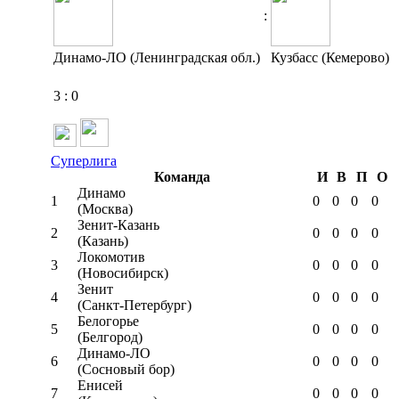
:
Динамо-ЛО (Ленинградская обл.)
Кузбасс (Кемерово)
3
:
0
Суперлига
Команда
И
В
П
О
Динамо
1
0
0
0
0
(Москва)
Зенит-Казань
2
0
0
0
0
(Казань)
Локомотив
3
0
0
0
0
(Новосибирск)
Зенит
4
0
0
0
0
(Санкт-Петербург)
Белогорье
5
0
0
0
0
(Белгород)
Динамо-ЛО
6
0
0
0
0
(Сосновый бор)
Енисей
7
0
0
0
0