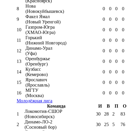
(Красноярск)
Нова
8
0
0
0
0
(Новокуйбышевск)
Факел Ямал
9
0
0
0
0
(Новый Уренгой)
Газпром-Югра
10
0
0
0
0
(ХМАО-Югра)
Горький
11
0
0
0
0
(Нижний Новгород)
Динамо-Урал
12
0
0
0
0
(Уфа)
Оренбуржье
13
0
0
0
0
(Оренбург)
Кузбасс
14
0
0
0
0
(Кемерово)
Ярославич
15
0
0
0
0
(Ярославль)
МГТУ
16
0
0
0
0
(Москва)
Молодёжная лига
Команда
И
В
П
О
Локомотив-CШОР
1
30
28
2
83
(Новосибирск)
Динамо-ЛО-2
2
30
25
5
76
(Сосновый бор)