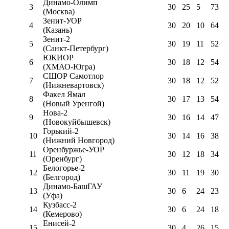
Динамо-Олимп
3
30
25
5
73
(Москва)
Зенит-УОР
4
30
20
10
64
(Казань)
Зенит-2
5
30
19
11
52
(Санкт-Петербург)
ЮКИОР
6
30
18
12
54
(ХМАО-Югра)
СШОР Самотлор
7
30
18
12
52
(Нижневартовск)
Факел Ямал
8
30
17
13
54
(Новый Уренгой)
Нова-2
9
30
16
14
47
(Новокуйбышевск)
Горький-2
10
30
14
16
38
(Нижний Новгород)
Оренбуржье-УОР
11
30
12
18
34
(Оренбург)
Белогорье-2
12
30
11
19
30
(Белгород)
Динамо-БашГАУ
13
30
6
24
23
(Уфа)
Кузбасс-2
14
30
6
24
18
(Кемерово)
Енисей-2
15
30
4
26
15