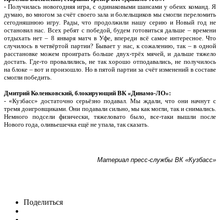
- П
олучилась новогодняя игра, с одинаковыми шансами
у обеих команд. Я
думаю,
во многом за счёт своего зала и болельщиков мы смогли переломить
сегодняшнюю игру. Рады, что продолжили нашу серию и Новый год не
остановил нас. Всех ребят с победой, будем готовиться дальше – врем
ени
отдыхать нет – 8 января матч в Уфе, впереди всё самое интересное. Что
случилось в четвёртой партии? Бывает у нас, к сожалению, так – в одной
расстановке можем проиграть больше двух-трёх мячей, и дальше тяжело
достать. Где-то провалились, не так хорошо
отподавались
, не получилось
на блоке – вот и произошло. Но в пятой партии за счёт изменений в составе
смогли победить
.
Дмитрий Коленковский, блокирующий ВК «Динамо-ЛО»:
- «Кузбасс»
достаточно серьёзно подавал.
Мы ждали, что они начнут с
тремя
доигровщиками
. Они
подавали сильно,
мы
как могли
,
так и снимались.
Немного подсели физически, тяжеловато было, все-таки вышли после
Нового года,
оливьешечка
ещё не упала, так сказать.
Материал пресс-службы ВК «Кузбасс»
Поделиться