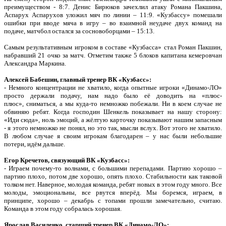
преимуществом - 8:7. Денис Бирюков зачехлил атаку Романа Пакшина,
Аспарух Аспарухов уложил мяч по линии – 11:9. «Кузбассу» помешали
ошибки при вводе мяча в игру – во взаимной неудаче двух команд на
подаче, матчбол остался за сосновоборцами – 15:13.
Самым результативным игроком в составе «Кузбасса» стал Роман Пакшин,
набравший 21 очко за матч. Отметим также 5 блоков капитана кемеровчан
Александра Маркина.
Алексей Бабешин, главный тренер ВК «Кузбасс»:
- Немного концентрации не хватило, когда опытные игроки «Динамо-ЛО»
просто держали подачу, нам надо было её доводить на «плюс-
плюс»
,
сниматься, а мы куда-то немножко побежали. Ни в коем случае не
обвиняю ребят
. Когда господин Шенкель пок
азывает на нашу сторону:
«Иди сюда», ноль эмоций, а жёлтую карточку показывают нашим запасным
- я этого немножко не понял, но это так, мысли вслух. Вот этого не хватило.
В любом случае я своим игрокам благодарен – у нас были небольшие
потери, идём дальше.
Егор Кречетов, связующий ВК «Кузбасс»:
- Играем почему-то волнами, с большими перепадами. Партию хорошо –
партию плохо, потом две хорошо, опять плохо. Стабильнос
ти как таковой
толком нет. Наверное, молодая команда, ребят новых в этом году много. Все
молоды, эмоциональны, все рвутся вперёд. Мы боремся, играем, в
принципе, хорошо – декабрь с топами прошли замечательно, считаю.
Команда в этом году собралась хорошая.
Ярослав Василенко, старший тренер ВК «Динамо-ЛО»: