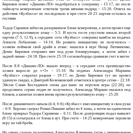
Бирюков помог «Динамо-ЛО» подобраться к сопернику - 15:17, но после
тайм-аута кемеровчане ответили тремя мячами подряд – 15:20. Ответа на
действия «Кузбасса» не последовало и при счете 20:25 партия осталась за
гостями.
Тодор Скримов забил на разорванном блоке кемеровчан, а затем провел еще
одну результативную атаку – 5:5. И пусть гости упустили начало второй
партии (7:5, 12:9), к середине сета «Кузбасс» совершил камбэк на подачах
Алексея Лобызенко – 14:14. Но развить инициативу не получилось –
хозяева поймали свой драйв в атаке: нашелся в игре Назар Литвиненко,
Денис Бирюков отправил мяч под руки блокирующих, а затем забил с
задней линии - 24:18. При счете 25:19 сосновоборцы сравняли счет в матче.
После 8:8 «Динамо-ЛО» вышло вперед – к середине сета преимущество
хозяев выросло до «+5» – 15:10. На подачах Александра Маркина
«Кузбасс» сократил разрыв – 19:17, но Денис Бирюков тут же провел
удачную скидку, а Дмитрий Коленковский отметился в центре сетки – 22:18.
Эйсом Слави Костадинов снова дал шанс на перелом игры (22:20), но
продолжить серию подач не получилось. Александр Маркин оказался под
блоком, а капитан хозяев вновь провел результативную атаку – 25:20.
После динамичного начала (4:4; 6:6) «Кузбасс» взял инициативу в свои руки
– 6:9. Хорошо сыграл Роман Пакшин забил из 4 зоны, а затем на одиночном
блоке прикрыл Тодора Скримова – 6:11. После доигровщик подал навылет
(9:15) и сотыгрался от блока в аут. При счете - 14:25 кемеровчане перевели
игру на тай-брейк.
На смену сторон подопечные Александра Климкина ушли с минимальным