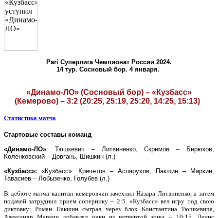
Pari
Суперлига Чемпионат России 2024.
14 тур. Сосновый бор. 4 января.
«Динамо-ЛО» (Сосновый бор) – «Кузбасс»
(Кемерово) – 3:2 (20:25, 25:19, 25:20, 14:25, 15:13)
Статистика матча
Стартовые составы команд
«Динамо-ЛО»
:
Тюшкевич – Литвиненко, Скримов – Бирюков,
Коленковский – Довгань, Шишкин (л.)
«Кузбасс»
:
«Кузбасс»: Кречетов – Аспарухов, Пакшин – Маркин,
Тавасиев – Лобызенко, Голубев (л.)
В дебюте матча капитан кемеровчан зачехлил Назара Литвиненко, а затем
подачей затруднил прием сопернику – 2:5. «Кузбасс» вел игру под свою
диктовку: Роман Пакшин сыграл через блок Константина Тюшкевича,
Александр Маркин добавлял очки из четвертой зоны – 10:15. Денис