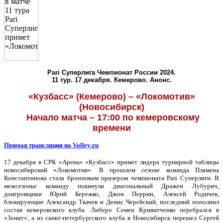
Pari
Суперлига Чемпионат России 2024.
11 тур. 17 декабря. Кемерово. Анонс.
«Кузбасс» (Кемерово) – «Локомотив»
(Новосибирск)
Начало матча – 17:00 по кемеровскому
времени
Прямая трансляция на
Volley
.
ru
17 декабря в СРК «Арена» «Кузбасс» примет лидера турнирной таблицы
новосибирский «Локомотив». В прошлом сезоне команда Пламена
Константинова стала бронзовым призером чемпионата Pari Суперлиги. В
межсезонье команду покинули диагональный Дражен Лубурич,
доигровщики Юрий Бережко, Джон Перрин, Алексей Родичев,
блокирующие Александр Ткачев и Денис Черейский, последний пополнил
состав кемеровского клуба. Либеро Семен Кривитченко перебрался в
«Зенит», а из санкт-петербургского клуба в Новосибирск перешел Сергей