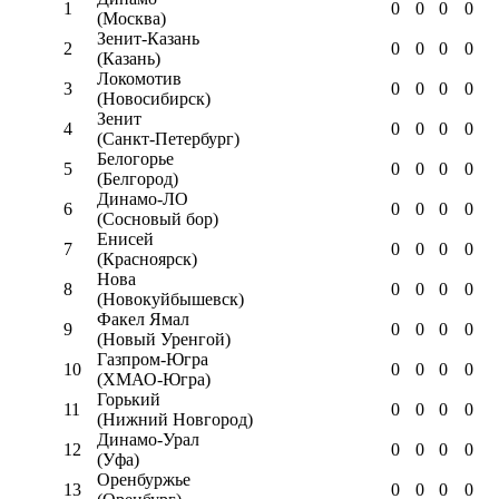
1
0
0
0
0
(Москва)
Зенит-Казань
2
0
0
0
0
(Казань)
Локомотив
3
0
0
0
0
(Новосибирск)
Зенит
4
0
0
0
0
(Санкт-Петербург)
Белогорье
5
0
0
0
0
(Белгород)
Динамо-ЛО
6
0
0
0
0
(Сосновый бор)
Енисей
7
0
0
0
0
(Красноярск)
Нова
8
0
0
0
0
(Новокуйбышевск)
Факел Ямал
9
0
0
0
0
(Новый Уренгой)
Газпром-Югра
10
0
0
0
0
(ХМАО-Югра)
Горький
11
0
0
0
0
(Нижний Новгород)
Динамо-Урал
12
0
0
0
0
(Уфа)
Оренбуржье
13
0
0
0
0