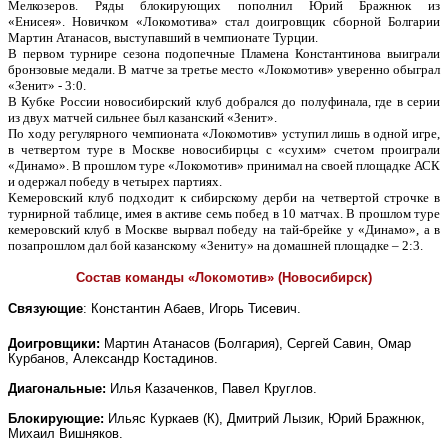
Мелкозеров. Ряды блокирующих пополнил Юрий Бражнюк из
«Енисея». Новичком «Локомотива» стал доигровщик сборной Болгарии
Мартин Атанасов, выступавший в чемпионате Турции.
В первом турнире сезона подопечные Пламена Константинова выиграли
бронзовые медали. В матче за третье место «Локомотив» уверенно обыграл
«Зенит» - 3:0.
В Кубке России новосибирский клуб добрался до полуфинала, где в серии
из двух матчей сильнее был казанский «Зенит».
По ходу регулярного чемпионата «Локомотив» уступил лишь в одной игре,
в четвертом туре в Москве новосибирцы с «сухим» счетом проиграли
«Динамо». В прошлом туре «Локомотив» принимал на своей площадке АСК
и одержал победу в четырех партиях.
Кемеровский клуб подходит к сибирскому дерби на четвертой строчке в
турнирной таблице, имея в активе семь побед в 10 матчах. В прошлом туре
кемеровский клуб в Москве вырвал победу на тай-брейке у «Динамо», а в
позапрошлом дал бой казанскому «Зениту» на домашней площадке – 2:3.
Состав команды «Локомотив» (Новосибирск)
Связующие
: Константин Абаев, Игорь Тисевич.
Доигровщики:
Мартин Атанасов (Болгария), Сергей Савин, Омар
Курбанов, Александр Костадинов.
Диагональные:
Илья Казаченков, Павел Круглов.
Блокирующие:
Ильяс Куркаев (К), Дмитрий Лызик, Юрий Бражнюк,
Михаил Вишняков.