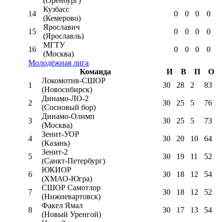
(Оренбург)
Кузбасс
14
0
0
0
0
(Кемерово)
Ярославич
15
0
0
0
0
(Ярославль)
МГТУ
16
0
0
0
0
(Москва)
Молодёжная лига
Команда
И
В
П
О
Локомотив-CШОР
1
30
28
2
83
(Новосибирск)
Динамо-ЛО-2
2
30
25
5
76
(Сосновый бор)
Динамо-Олимп
3
30
25
5
73
(Москва)
Зенит-УОР
4
30
20
10
64
(Казань)
Зенит-2
5
30
19
11
52
(Санкт-Петербург)
ЮКИОР
6
30
18
12
54
(ХМАО-Югра)
СШОР Самотлор
7
30
18
12
52
(Нижневартовск)
Факел Ямал
8
30
17
13
54
(Новый Уренгой)