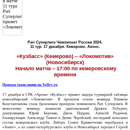
Pari
Суперлига Чемпионат России 2024.
11 тур. 17 декабря. Кемерово. Анонс.
«Кузбасс» (Кемерово) – «Локомотив»
(Новосибирск)
Начало матча – 17:00 по кемеровскому
времени
Прямая трансляция на
Volley
.
ru
17 декабря в СРК «Арена» «Кузбасс» примет лидера турнирной таблицы
новосибирский «Локомотив». В прошлом сезоне команда Пламена
Константинова стала бронзовым призером чемпионата Pari Суперлиги. В
межсезонье команду покинули диагональный Дражен Лубурич,
доигровщики Юрий Бережко, Джон Перрин, Алексей Родичев,
блокирующие Александр Ткачев и Денис Черейский, последний пополнил
состав кемеровского клуба. Либеро Семен Кривитченко перебрался в
«Зенит», а из санкт-петербургского клуба в Новосибирск перешел Сергей