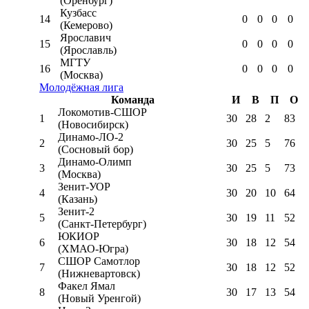
(Оренбург)
Кузбасс
14
0
0
0
0
(Кемерово)
Ярославич
15
0
0
0
0
(Ярославль)
МГТУ
16
0
0
0
0
(Москва)
Молодёжная лига
Команда
И
В
П
О
Локомотив-CШОР
1
30
28
2
83
(Новосибирск)
Динамо-ЛО-2
2
30
25
5
76
(Сосновый бор)
Динамо-Олимп
3
30
25
5
73
(Москва)
Зенит-УОР
4
30
20
10
64
(Казань)
Зенит-2
5
30
19
11
52
(Санкт-Петербург)
ЮКИОР
6
30
18
12
54
(ХМАО-Югра)
СШОР Самотлор
7
30
18
12
52
(Нижневартовск)
Факел Ямал
8
30
17
13
54
(Новый Уренгой)