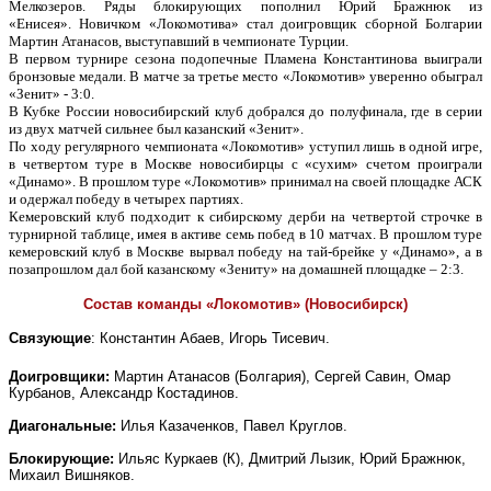
Мелкозеров. Ряды блокирующих пополнил Юрий Бражнюк из
«Енисея». Новичком «Локомотива» стал доигровщик сборной Болгарии
Мартин Атанасов, выступавший в чемпионате Турции.
В первом турнире сезона подопечные Пламена Константинова выиграли
бронзовые медали. В матче за третье место «Локомотив» уверенно обыграл
«Зенит» - 3:0.
В Кубке России новосибирский клуб добрался до полуфинала, где в серии
из двух матчей сильнее был казанский «Зенит».
По ходу регулярного чемпионата «Локомотив» уступил лишь в одной игре,
в четвертом туре в Москве новосибирцы с «сухим» счетом проиграли
«Динамо». В прошлом туре «Локомотив» принимал на своей площадке АСК
и одержал победу в четырех партиях.
Кемеровский клуб подходит к сибирскому дерби на четвертой строчке в
турнирной таблице, имея в активе семь побед в 10 матчах. В прошлом туре
кемеровский клуб в Москве вырвал победу на тай-брейке у «Динамо», а в
позапрошлом дал бой казанскому «Зениту» на домашней площадке – 2:3.
Состав команды «Локомотив» (Новосибирск)
Связующие
: Константин Абаев, Игорь Тисевич.
Доигровщики:
Мартин Атанасов (Болгария), Сергей Савин, Омар
Курбанов, Александр Костадинов.
Диагональные:
Илья Казаченков, Павел Круглов.
Блокирующие:
Ильяс Куркаев (К), Дмитрий Лызик, Юрий Бражнюк,
Михаил Вишняков.