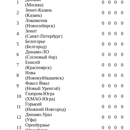
1
0
0
0
0
(Москва)
Зенит-Казань
2
0
0
0
0
(Казань)
Локомотив
3
0
0
0
0
(Новосибирск)
Зенит
4
0
0
0
0
(Санкт-Петербург)
Белогорье
5
0
0
0
0
(Белгород)
Динамо-ЛО
6
0
0
0
0
(Сосновый бор)
Енисей
7
0
0
0
0
(Красноярск)
Нова
8
0
0
0
0
(Новокуйбышевск)
Факел Ямал
9
0
0
0
0
(Новый Уренгой)
Газпром-Югра
10
0
0
0
0
(ХМАО-Югра)
Горький
11
0
0
0
0
(Нижний Новгород)
Динамо-Урал
12
0
0
0
0
(Уфа)
Оренбуржье
13
0
0
0
0