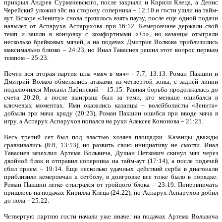
прикрыл Андрея Сурмачевского, после закрыли и Кирилл Клеца, а Денис
Черейский уложил эйс на сторону соперника – 12:10 и гости ушли на тайм-
аут. Вскоре «Зениту» снова пришлось взять паузу, после еще одной подачи
навылет от Аспаруха Аспарухова при 16:12. Кемеровчане держали свой
темп и зашли в концовку с комфортными «+5», но казанцы отыграли
несколько брейковых мячей, а на подачах Дмитрия Волкова приблизились
максимально близко – 24:23, но Инал Тавасиев решил этот вопрос первым
темпом – 25:23.
Почти вся вторая партия шла «мяч в мяч» - 7:7, 13:13. Роман Пакшин и
Дмитрий Волков обменялись атаками из четвертой зоны, с задней линии
подключился Михаил Лабинский – 15:15. Равная борьба продолжалась до
счета 20:20, а после выигрыш был за теми, кто меньше ошибался в
ключевых моментах. Ими оказались казанцы – волейболисты «Зенита»
добыли три мяча кряду (20:23), Роман Пакшин ошибся при вводе мяча в
игру, а Аспарух Аспарухов попался на руки Алексея Кононова – 21:25.
Весь третий сет был под властью хозяев площадки. Казанцы дважды
сравнивались (8:8, 13:13), но развить свою инициативу не смогли. Инал
Тавасиев зачехлил Артема Вольвича, Душан Петкович скинул мяч через
двойной блок и отправил соперника на тайм-аут (17:14), а после подачей
сбил прием – 19:14. Еще несколько удачных действий серба в диагонали
приблизили кемеровчан к сетболу, в доигровке все тоже было в порядке:
Роман Пакшин легко отыгрался от тройного блока – 23:19. Понервничать
пришлось на подачах Кирилла Клеца (24:22), но Аспарух Аспарухов добил
до пола – 25:22.
Четвертую партию гости начали уже иначе: на подачах Артема Вольвича