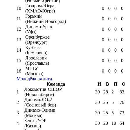
(Новый Уренгой)
Газпром-Югра
10
0
0
0
0
(ХМАО-Югра)
Горький
11
0
0
0
0
(Нижний Новгород)
Динамо-Урал
12
0
0
0
0
(Уфа)
Оренбуржье
13
0
0
0
0
(Оренбург)
Кузбасс
14
0
0
0
0
(Кемерово)
Ярославич
15
0
0
0
0
(Ярославль)
МГТУ
16
0
0
0
0
(Москва)
Молодёжная лига
Команда
И
В
П
О
Локомотив-CШОР
1
30
28
2
83
(Новосибирск)
Динамо-ЛО-2
2
30
25
5
76
(Сосновый бор)
Динамо-Олимп
3
30
25
5
73
(Москва)
Зенит-УОР
4
30
20
10
64
(Казань)