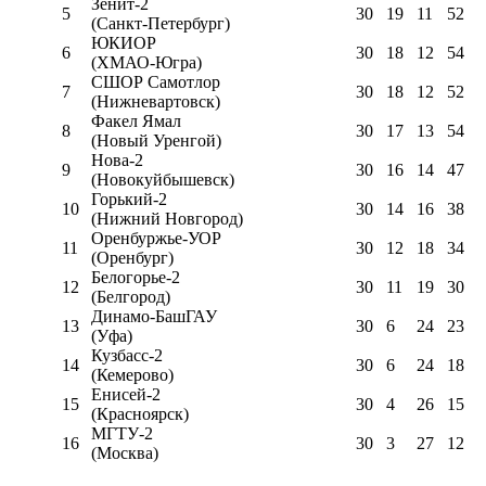
Зенит-2
5
30
19
11
52
(Санкт-Петербург)
ЮКИОР
6
30
18
12
54
(ХМАО-Югра)
СШОР Самотлор
7
30
18
12
52
(Нижневартовск)
Факел Ямал
8
30
17
13
54
(Новый Уренгой)
Нова-2
9
30
16
14
47
(Новокуйбышевск)
Горький-2
10
30
14
16
38
(Нижний Новгород)
Оренбуржье-УОР
11
30
12
18
34
(Оренбург)
Белогорье-2
12
30
11
19
30
(Белгород)
Динамо-БашГАУ
13
30
6
24
23
(Уфа)
Кузбасс-2
14
30
6
24
18
(Кемерово)
Енисей-2
15
30
4
26
15
(Красноярск)
МГТУ-2
16
30
3
27
12
(Москва)