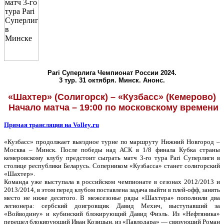
Pari
Суперлига Чемпионат России 2024.
3 тур. 31 октября. Минск. Анонс.
«Шахтер» (Солигорск) – «Кузбасс» (Кемерово)
Начало матча – 19:00 по московскому времени
Прямая трансляция на
Volley
.
ru
«Кузбасс» продолжает выездное турне по маршруту Нижний Новгород –
Москва – Минск. После победы над АСК в 1/8 финала Кубка страны
кемеровскому клубу предстоит сыграть матч 3-го тура Pari Суперлиги в
столице республики Беларусь. Соперником «Кузбасса» станет солигорский
«Шахтер».
Команда уже выступала в российском чемпионате в сезонах 2012/2013 и
2013/2014, в этом перед клубом поставлена задача выйти в плей-офф, занять
место не ниже десятого. В межсезонье ряды «Шахтера» пополнили два
легионера: сербский доигровщик Давид Мехич, выступавший за
«Войводину» и кубинский блокирующий Давид Фиэль. Из «Нефтяника»
перешел блокирующий Иван Козицын, из «Павлодара» — связующий Роман