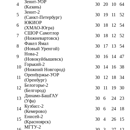
Зенит-УОР
4
30
20
10
64
(Казань)
Зенит-2
5
30
19
11
52
(Санкт-Петербург)
ЮКИОР
6
30
18
12
54
(ХМАО-Югра)
СШОР Самотлор
7
30
18
12
52
(Нижневартовск)
Факел Ямал
8
30
17
13
54
(Новый Уренгой)
Нова-2
9
30
16
14
47
(Новокуйбышевск)
Горький-2
10
30
14
16
38
(Нижний Новгород)
Оренбуржье-УОР
11
30
12
18
34
(Оренбург)
Белогорье-2
12
30
11
19
30
(Белгород)
Динамо-БашГАУ
13
30
6
24
23
(Уфа)
Кузбасс-2
14
30
6
24
18
(Кемерово)
Енисей-2
15
30
4
26
15
(Красноярск)
МГТУ-2
16
30
3
27
12