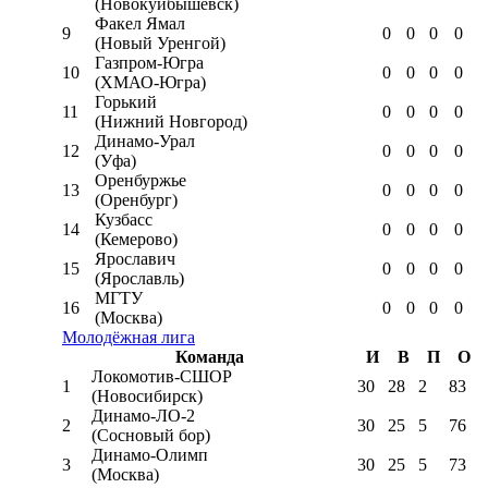
(Новокуйбышевск)
Факел Ямал
9
0
0
0
0
(Новый Уренгой)
Газпром-Югра
10
0
0
0
0
(ХМАО-Югра)
Горький
11
0
0
0
0
(Нижний Новгород)
Динамо-Урал
12
0
0
0
0
(Уфа)
Оренбуржье
13
0
0
0
0
(Оренбург)
Кузбасс
14
0
0
0
0
(Кемерово)
Ярославич
15
0
0
0
0
(Ярославль)
МГТУ
16
0
0
0
0
(Москва)
Молодёжная лига
Команда
И
В
П
О
Локомотив-CШОР
1
30
28
2
83
(Новосибирск)
Динамо-ЛО-2
2
30
25
5
76
(Сосновый бор)
Динамо-Олимп
3
30
25
5
73
(Москва)