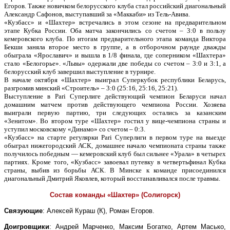
Егоров. Также новичком белорусского клуба стал российский диагональный
Александр Сафонов, выступавший за «Маккаби» из Тель-Авива.
«Кузбасс» и «Шахтер» встречались в этом сезоне на предварительном
этапе Кубка России. Оба матча закончились со счетом – 3:0 в пользу
кемеровского клуба. По итогам предварительного этапа команда Виктора
Бекши заняла второе место в группе, а в отборочном раунде дважды
обыграла «Ярославич» и вышла в 1/8 финала, где соперником «Шахтера»
стало «Белогорье». «Львы» одержали две победы со счетом – 3:0 и 3:1, а
белорусский клуб завершил выступление в турнире.
В начале октября «Шахтер» выиграл Суперкубок республики Беларусь,
разгромив минский «Строитель» – 3:0 (25:16, 25:16, 25:21).
Выступление в Pari Суперлиге действующий чемпион Беларуси начал
домашним матчем против действующего чемпиона России. Хозяева
выиграли первую партию, три следующих остались за казанским
«Зенитом». Во втором туре «Шахтер» гостил у вице-чемпиона страны и
уступил московскому «Динамо» со счетом – 0:3.
«Кузбасс» на старте регулярки Pari Суперлиги в первом туре на выезде
обыграл нижегородский АСК, домашнее начало чемпионата страны также
получилось победным — кемеровский клуб был сильнее «Урала» в четырех
партиях. Кроме того, «Кузбасс» завоевал путевку в четвертьфинал Кубка
страны, выбив из борьбы АСК. В Минске к команде присоединился
диагональный Дмитрий Яковлев, который восстанавливался после травмы.
Состав команды «Шахтер» (Солигорск)
Связующие
: Алексей Кураш (К), Роман Егоров.
Доигровщики
: Андрей Марченко, Максим Богатко, Артем Масько,