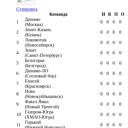
Суперлига
Команда
И
В
П
О
Динамо
1
0
0
0
0
(Москва)
Зенит-Казань
2
0
0
0
0
(Казань)
Локомотив
3
0
0
0
0
(Новосибирск)
Зенит
4
0
0
0
0
(Санкт-Петербург)
Белогорье
5
0
0
0
0
(Белгород)
Динамо-ЛО
6
0
0
0
0
(Сосновый бор)
Енисей
7
0
0
0
0
(Красноярск)
Нова
8
0
0
0
0
(Новокуйбышевск)
Факел Ямал
9
0
0
0
0
(Новый Уренгой)
Газпром-Югра
10
0
0
0
0
(ХМАО-Югра)
Горький
11
0
0
0
0
(Нижний Новгород)