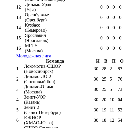
Динамо-Урал
12
0
0
0
0
(Уфа)
Оренбуржье
13
0
0
0
0
(Оренбург)
Кузбасс
14
0
0
0
0
(Кемерово)
Ярославич
15
0
0
0
0
(Ярославль)
МГТУ
16
0
0
0
0
(Москва)
Молодёжная лига
Команда
И
В
П
О
Локомотив-CШОР
1
30
28
2
83
(Новосибирск)
Динамо-ЛО-2
2
30
25
5
76
(Сосновый бор)
Динамо-Олимп
3
30
25
5
73
(Москва)
Зенит-УОР
4
30
20
10
64
(Казань)
Зенит-2
5
30
19
11
52
(Санкт-Петербург)
ЮКИОР
6
30
18
12
54
(ХМАО-Югра)
СШОР Самотлор