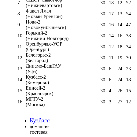
7
30
18
12
52
(Нижневартовск)
Факел Ямал
8
30
17
13
54
(Новый Уренгой)
Нова-2
9
30
16
14
47
(Новокуйбышевск)
Горький-2
10
30
14
16
38
(Нижний Новгород)
Оренбуржье-УОР
11
30
12
18
34
(Оренбург)
Белогорье-2
12
30
11
19
30
(Белгород)
Динамо-БашГАУ
13
30
6
24
23
(Уфа)
Кузбасс-2
14
30
6
24
18
(Кемерово)
Енисей-2
15
30
4
26
15
(Красноярск)
МГТУ-2
16
30
3
27
12
(Москва)
Кузбасс
домашняя
гостевая