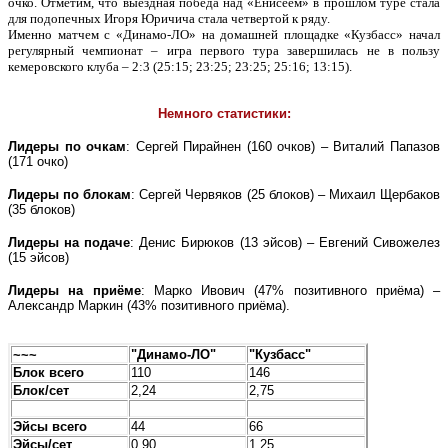
очко. Отметим, что выездная победа над «Енисеем» в прошлом туре стала
для подопечных Игоря Юричича стала четвертой к ряду.
Именно матчем с «Динамо-ЛО» на домашней площадке «Кузбасс» начал
регулярный чемпионат – игра первого тура завершилась не в пользу
кемеровского клуба – 2:3 (25:15; 23:25; 23:25; 25:16; 13:15).
Немного статистики:
Лидеры по очкам
: Сергей Пирайнен (160 очков) – Виталий Папазов
(171 очко)
Лидеры по блокам
: Сергей Червяков (25 блоков) – Михаил Щербаков
(35 блоков)
Лидеры на подаче
: Денис Бирюков (13 эйсов) – Евгений Сивожелез
(15 эйсов)
Лидеры на приёме
: Марко Ивович (47% позитивного приёма) –
Александр Маркин (43% позитивного приёма).
~~~
"Динамо-ЛО"
"Кузбасс"
Блок всего
110
146
Блок/сет
2,24
2,75
Эйсы всего
44
66
Эйсы/сет
0,90
1,25