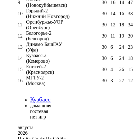
9
30
16
14
47
(Новокуйбышевск)
Горький-2
10
30
14
16
38
(Нижний Новгород)
Оренбуржье-УОР
11
30
12
18
34
(Оренбург)
Белогорье-2
12
30
11
19
30
(Белгород)
Динамо-БашГАУ
13
30
6
24
23
(Уфа)
Кузбасс-2
14
30
6
24
18
(Кемерово)
Енисей-2
15
30
4
26
15
(Красноярск)
МГТУ-2
16
30
3
27
12
(Москва)
Кузбасс
домашняя
гостевая
нет игр
августа
2026
Пн
Вт
Ср
Чт
Пт
Сб
Вс