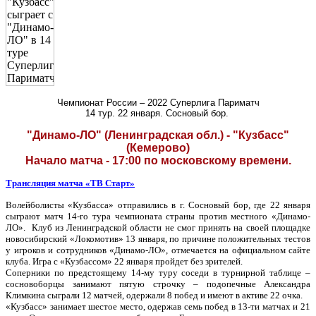
Чемпионат России – 2022 Суперлига Париматч
14 тур. 22 января. Сосновый бор.
"Динамо-ЛО" (Ленинградская обл.) - "Кузбасс"
(Кемерово)
Начало матча - 17:00 по московскому времени.
Трансляция матча «ТВ Старт»
Волейболисты «Кузбасса» отправились в г. Сосновый бор, где 22 января
сыграют матч 14-го тура чемпионата страны против местного «Динамо-
ЛО». Клуб из Ленинградской области не смог принять на своей площадке
новосибирский «Локомотив» 13 января, по причине положительных тестов
у игроков и сотрудников «Динамо-ЛО», отмечается на официальном сайте
клуба. Игра с «Кузбассом» 22 января пройдет без зрителей.
Соперники по предстоящему 14-му туру соседи в турнирной таблице –
сосновоборцы занимают пятую строчку – подопечные Александра
Климкина сыграли 12 матчей, одержали 8 побед и имеют в активе 22 очка.
«Кузбасс» занимает шестое место, одержав семь побед в 13-ти матчах и 21