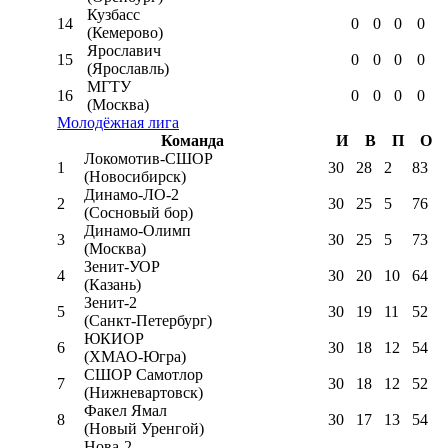
Кузбасс
14
0
0
0
0
(Кемерово)
Ярославич
15
0
0
0
0
(Ярославль)
МГТУ
16
0
0
0
0
(Москва)
Молодёжная лига
Команда
И
В
П
О
Локомотив-CШОР
1
30
28
2
83
(Новосибирск)
Динамо-ЛО-2
2
30
25
5
76
(Сосновый бор)
Динамо-Олимп
3
30
25
5
73
(Москва)
Зенит-УОР
4
30
20
10
64
(Казань)
Зенит-2
5
30
19
11
52
(Санкт-Петербург)
ЮКИОР
6
30
18
12
54
(ХМАО-Югра)
СШОР Самотлор
7
30
18
12
52
(Нижневартовск)
Факел Ямал
8
30
17
13
54
(Новый Уренгой)
Нова-2