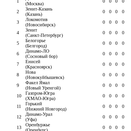
1
0
0
0
0
(Москва)
Зенит-Казань
2
0
0
0
0
(Казань)
Локомотив
3
0
0
0
0
(Новосибирск)
Зенит
4
0
0
0
0
(Санкт-Петербург)
Белогорье
5
0
0
0
0
(Белгород)
Динамо-ЛО
6
0
0
0
0
(Сосновый бор)
Енисей
7
0
0
0
0
(Красноярск)
Нова
8
0
0
0
0
(Новокуйбышевск)
Факел Ямал
9
0
0
0
0
(Новый Уренгой)
Газпром-Югра
10
0
0
0
0
(ХМАО-Югра)
Горький
11
0
0
0
0
(Нижний Новгород)
Динамо-Урал
12
0
0
0
0
(Уфа)
Оренбуржье
13
0
0
0
0
(Оренбург)