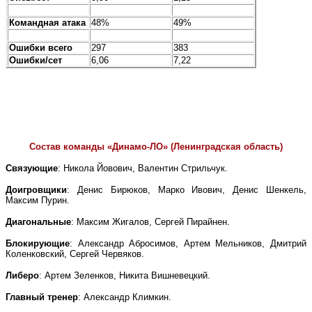
Командная атака
48%
49%
Ошибки всего
297
383
Ошибки/сет
6,06
7,22
Состав команды «Динамо-ЛО» (Ленинградская область)
Связующие
: Никола Йовович, Валентин Стрильчук.
Доигровщики
: Денис Бирюков, Марко Ивович, Денис Шенкель,
Максим Пурин.
Диагональные
: Максим Жигалов, Сергей Пирайнен.
Блокирующие
: Александр Абросимов, Артем Мельников, Дмитрий
Коленковский, Сергей Червяков.
Либеро
: Артем Зеленков, Никита Вишневецкий.
Главный тренер
: Александр Климкин.