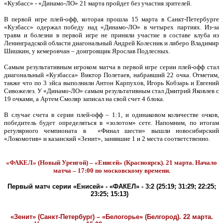
«Кузбасс» - «Динамо-ЛО» 21 марта пройдет без участия зрителей.
В первой игре плей-офф, которая прошла 15 марта в Санкт-Петербурге
«Кузбасс» одержал победу над «Динамо-ЛО» в четырех партиях. Из-за
травм и болезни в первой игре не приняли участие в составе клуба из
Ленинградской области диагональный Андрей Колесник и либеро Владимир
Шишкин, у кемеровчан – доигровщик Ярослав Подлесных.
Самым результативным игроком матча в первой игре серии плей-офф стал
диагональный «Кузбасса» Виктор Полетаев, набравший 22 очка. Отметим,
также что по 3 эйса выполнили Антон Карпухов, Игорь Кобзарь и Евгений
Сивожелез. У «Динамо-ЛО» самым результативным стал Дмитрий Яковлев с
19 очками, а Артем Смоляр записал на свой счет 4 блока.
В случае счета в серии плей-офф – 1:1, и одинаковом количестве очков,
победитель будет определяться в «золотом» сете. Напомним, по итогам
регулярного чемпионата в
«Финал шести» вышли новосибирский
«Локомотив» и казанский «Зенит», занявшие 1 и 2 места соответственно.
«ФАКЕЛ» (Новый Уренгой) – «Енисей» (Красноярск). 21 марта. Начало
матча – 17:00 по московскому времени.
Первый матч серии «Енисей» - «ФАКЕЛ» - 3:2 (25:19; 31:29; 22:25;
23:25; 15:13)
«Зенит» (Санкт-Петербург) – «Белогорье» (Белгород). 22 марта.