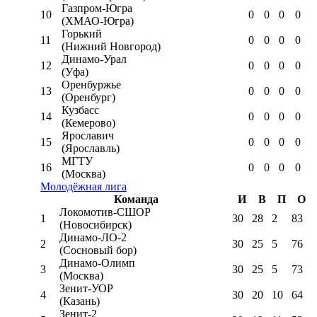
Газпром-Югра
10
0
0
0
0
(ХМАО-Югра)
Горький
11
0
0
0
0
(Нижний Новгород)
Динамо-Урал
12
0
0
0
0
(Уфа)
Оренбуржье
13
0
0
0
0
(Оренбург)
Кузбасс
14
0
0
0
0
(Кемерово)
Ярославич
15
0
0
0
0
(Ярославль)
МГТУ
16
0
0
0
0
(Москва)
Молодёжная лига
Команда
И
В
П
О
Локомотив-CШОР
1
30
28
2
83
(Новосибирск)
Динамо-ЛО-2
2
30
25
5
76
(Сосновый бор)
Динамо-Олимп
3
30
25
5
73
(Москва)
Зенит-УОР
4
30
20
10
64
(Казань)
Зенит-2