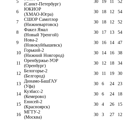
5
30
19
11
52
(Санкт-Петербург)
ЮКИОР
6
30
18
12
54
(ХМАО-Югра)
СШОР Самотлор
7
30
18
12
52
(Нижневартовск)
Факел Ямал
8
30
17
13
54
(Новый Уренгой)
Нова-2
9
30
16
14
47
(Новокуйбышевск)
Горький-2
10
30
14
16
38
(Нижний Новгород)
Оренбуржье-УОР
11
30
12
18
34
(Оренбург)
Белогорье-2
12
30
11
19
30
(Белгород)
Динамо-БашГАУ
13
30
6
24
23
(Уфа)
Кузбасс-2
14
30
6
24
18
(Кемерово)
Енисей-2
15
30
4
26
15
(Красноярск)
МГТУ-2
16
30
3
27
12
(Москва)