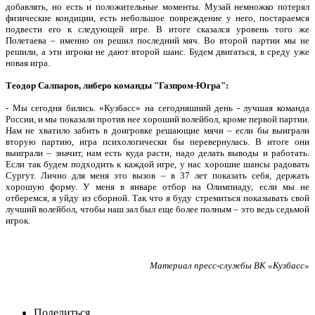
добавлять, но есть и положительные моменты. Музай немножко потерял
физические кондиции, есть небольшое повреждение у него, постараемся
подвести его к следующей игре. В итоге сказался уровень того же
Полетаева – именно он решил последний мяч. Во второй партии мы не
решили, а эти игроки не дают второй шанс. Будем двигаться, в среду уже
новая игра.
Теодор Салпаров, либеро команды "Газпром-Югра":
-
Мы сегодня бились. «Кузбасс» на сегодняшний день - лучшая команда
России, и мы показали против нее хороший волейбол, кроме первой партии.
Нам не хватило забить в доигровке решающие мячи – если бы выиграли
вторую партию, игра психологически бы перевернулась. В итоге они
выиграли – значит, нам есть куда расти, надо делать выводы и работать.
Если так будем подходить к каждой игре, у нас хорошие шансы радовать
Сургут.
Лично для меня это вызов – в 37 лет показать себя, держать
хорошую форму. У меня в январе отбор на Олимпиаду, если мы не
отберемся, я уйду из сборной. Так что я буду стремиться показывать свой
лучший волейбол, чтобы наш зал был еще более полным – это ведь седьмой
игрок.
Материал пресс-службы ВК «Кузбасс»
Поделиться