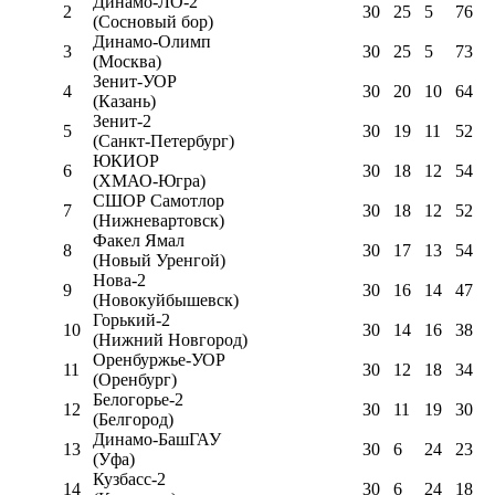
Динамо-ЛО-2
2
30
25
5
76
(Сосновый бор)
Динамо-Олимп
3
30
25
5
73
(Москва)
Зенит-УОР
4
30
20
10
64
(Казань)
Зенит-2
5
30
19
11
52
(Санкт-Петербург)
ЮКИОР
6
30
18
12
54
(ХМАО-Югра)
СШОР Самотлор
7
30
18
12
52
(Нижневартовск)
Факел Ямал
8
30
17
13
54
(Новый Уренгой)
Нова-2
9
30
16
14
47
(Новокуйбышевск)
Горький-2
10
30
14
16
38
(Нижний Новгород)
Оренбуржье-УОР
11
30
12
18
34
(Оренбург)
Белогорье-2
12
30
11
19
30
(Белгород)
Динамо-БашГАУ
13
30
6
24
23
(Уфа)
Кузбасс-2
14
30
6
24
18