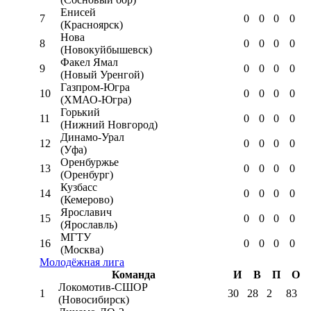
Енисей
7
0
0
0
0
(Красноярск)
Нова
8
0
0
0
0
(Новокуйбышевск)
Факел Ямал
9
0
0
0
0
(Новый Уренгой)
Газпром-Югра
10
0
0
0
0
(ХМАО-Югра)
Горький
11
0
0
0
0
(Нижний Новгород)
Динамо-Урал
12
0
0
0
0
(Уфа)
Оренбуржье
13
0
0
0
0
(Оренбург)
Кузбасс
14
0
0
0
0
(Кемерово)
Ярославич
15
0
0
0
0
(Ярославль)
МГТУ
16
0
0
0
0
(Москва)
Молодёжная лига
Команда
И
В
П
О
Локомотив-CШОР
1
30
28
2
83
(Новосибирск)