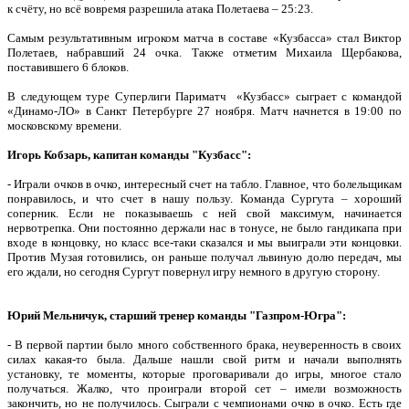
к счёту, но всё вовремя разрешила атака Полетаева – 25:23.
Самым результативным игроком матча в составе «Кузбасса» стал Виктор
Полетаев, набравший 24 очка. Также отметим Михаила Щербакова,
поставившего 6 блоков.
В следующем туре Суперлиги Париматч «Кузбасс» сыграет с командой
«Динамо-ЛО» в Санкт Петербурге 27 ноября. Матч начнется в 19:00 по
московскому времени.
Игорь Кобзарь, капитан команды "Кузбасс":
- Играли очков в очко, интересный счет на табло. Главное, что болельщикам
понравилось, и что счет в нашу пользу. Команда Сургута – хороший
соперник. Если не показываешь с ней свой максимум, начинается
нервотрепка. Они постоянно держали нас в тонусе, не было гандикапа при
входе в концовку, но класс все-таки сказался и мы выиграли эти концовки.
Против Музая готовились, он раньше получал львиную долю передач, мы
его ждали, но сегодня Сургут повернул игру немного в другую сторону.
Юрий Мельничук, старший тренер команды "Газпром-Югра":
-
В первой партии было много собственного брака, неуверенность в своих
силах какая-то была. Дальше нашли свой ритм и начали выполнять
установку, те моменты, которые проговаривали до игры, многое стало
получаться. Жалко, что проиграли второй сет – имели возможность
закончить, но не получилось. Сыграли с чемпионами очко в очко. Есть где