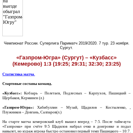
Чемпионат России. Суперлига Париматч 2019/2020. 7 тур. 23 ноября.
Сургут.
«Газпром-Югра» (Сургут) – «Кузбасс»
(Кемерово) 1:3 (19:25; 29:31; 32:30; 23:25)
Статистика матча
.
Стартовые составы команд.
«Кузбасс»:
Кобзарь – Полетаев, Подлесных – Карпухов, Пашицкий –
Щербаков, Керминен (л.)
«Газпром-Югра»:
Хабибуллин – Музай, Щадилов – Костыленко, ,
Плужников – Довгань, Салпаров(л.)
На старте матча кемеровский клуб вышел вперед – 7:5. После тайм-аута
«Газпрома» при счёте 9:5 Щадилов набрал очко в доигровке и подал
навылет, но кураж игрока быстро остановил первый темп Пашицкого – 10:7.