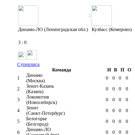
:
Динамо-ЛО (Ленинградская обл.)
Кузбасс (Кемерово)
3
:
0
Суперлига
Команда
И
В
П
О
Динамо
1
0
0
0
0
(Москва)
Зенит-Казань
2
0
0
0
0
(Казань)
Локомотив
3
0
0
0
0
(Новосибирск)
Зенит
4
0
0
0
0
(Санкт-Петербург)
Белогорье
5
0
0
0
0
(Белгород)
Динамо-ЛО
6
0
0
0
0
(Сосновый бор)