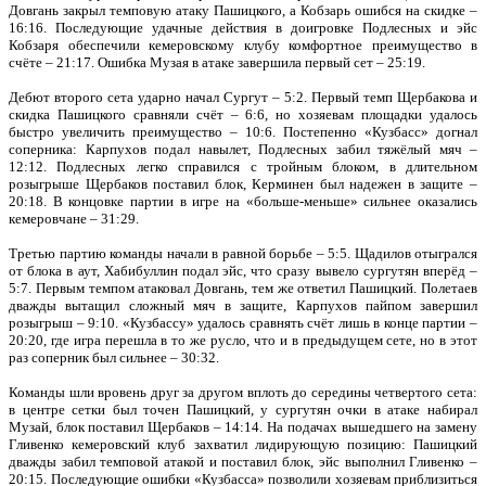
Довгань закрыл темповую атаку Пашицкого, а Кобзарь ошибся на скидке –
16:16. Последующие удачные действия в доигровке Подлесных и эйс
Кобзаря обеспечили кемеровскому клубу комфортное преимущество в
счёте – 21:17. Ошибка Музая в атаке завершила первый сет – 25:19.
Дебют второго сета ударно начал Сургут – 5:2. Первый темп Щербакова и
скидка Пашицкого сравняли счёт – 6:6, но хозяевам площадки удалось
быстро увеличить преимущество – 10:6. Постепенно «Кузбасс» догнал
соперника: Карпухов подал навылет, Подлесных забил тяжёлый мяч –
12:12. Подлесных легко справился с тройным блоком, в длительном
розыгрыше Щербаков поставил блок, Керминен был надежен в защите –
20:18. В концовке партии в игре на «больше-меньше» сильнее оказались
кемеровчане – 31:29.
Третью партию команды начали в равной борьбе – 5:5. Щадилов отыгрался
от блока в аут, Хабибуллин подал эйс, что сразу вывело сургутян вперёд –
5:7. Первым темпом атаковал Довгань, тем же ответил Пашицкий. Полетаев
дважды вытащил сложный мяч в защите, Карпухов пайпом завершил
розыгрыш – 9:10. «Кузбассу» удалось сравнять счёт лишь в конце партии –
20:20, где игра перешла в то же русло, что и в предыдущем сете, но в этот
раз соперник был сильнее – 30:32.
Команды шли вровень друг за другом вплоть до середины четвертого сета:
в центре сетки был точен Пашицкий, у сургутян очки в атаке набирал
Музай, блок поставил Щербаков – 14:14. На подачах вышедшего на замену
Гливенко кемеровский клуб захватил лидирующую позицию: Пашицкий
дважды забил темповой атакой и поставил блок, эйс выполнил Гливенко –
20:15. Последующие ошибки «Кузбасса» позволили хозяевам приблизиться