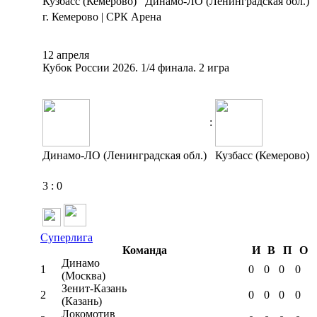
Кузбасс (Кемерово)
Динамо-ЛО (Ленинградская обл.)
г. Кемерово | СРК Арена
12 апреля
Кубок России 2026. 1/4 финала. 2 игра
:
Динамо-ЛО (Ленинградская обл.)
Кузбасс (Кемерово)
3
:
0
Суперлига
Команда
И
В
П
О
Динамо
1
0
0
0
0
(Москва)
Зенит-Казань
2
0
0
0
0
(Казань)
Локомотив