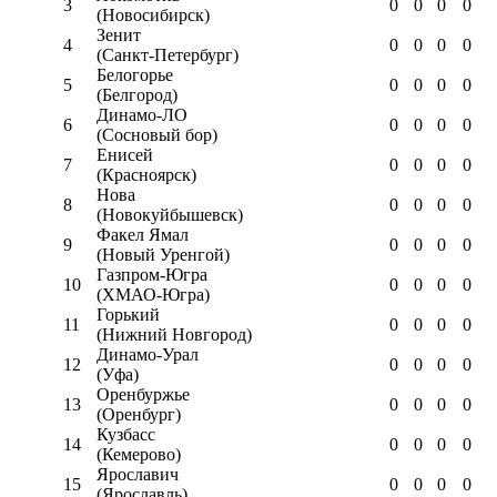
3
0
0
0
0
(Новосибирск)
Зенит
4
0
0
0
0
(Санкт-Петербург)
Белогорье
5
0
0
0
0
(Белгород)
Динамо-ЛО
6
0
0
0
0
(Сосновый бор)
Енисей
7
0
0
0
0
(Красноярск)
Нова
8
0
0
0
0
(Новокуйбышевск)
Факел Ямал
9
0
0
0
0
(Новый Уренгой)
Газпром-Югра
10
0
0
0
0
(ХМАО-Югра)
Горький
11
0
0
0
0
(Нижний Новгород)
Динамо-Урал
12
0
0
0
0
(Уфа)
Оренбуржье
13
0
0
0
0
(Оренбург)
Кузбасс
14
0
0
0
0
(Кемерово)
Ярославич
15
0
0
0
0
(Ярославль)