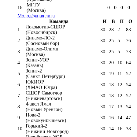
МГТУ
16
0
0
0
0
(Москва)
Молодёжная лига
Команда
И
В
П
О
Локомотив-CШОР
1
30
28
2
83
(Новосибирск)
Динамо-ЛО-2
2
30
25
5
76
(Сосновый бор)
Динамо-Олимп
3
30
25
5
73
(Москва)
Зенит-УОР
4
30
20
10
64
(Казань)
Зенит-2
5
30
19
11
52
(Санкт-Петербург)
ЮКИОР
6
30
18
12
54
(ХМАО-Югра)
СШОР Самотлор
7
30
18
12
52
(Нижневартовск)
Факел Ямал
8
30
17
13
54
(Новый Уренгой)
Нова-2
9
30
16
14
47
(Новокуйбышевск)
Горький-2
10
30
14
16
38
(Нижний Новгород)
Оренбуржье-УОР