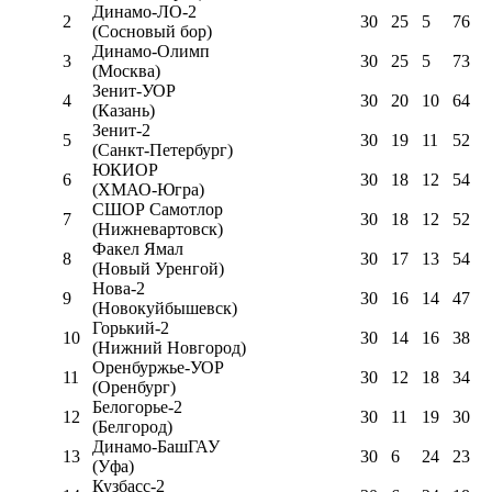
Динамо-ЛО-2
2
30
25
5
76
(Сосновый бор)
Динамо-Олимп
3
30
25
5
73
(Москва)
Зенит-УОР
4
30
20
10
64
(Казань)
Зенит-2
5
30
19
11
52
(Санкт-Петербург)
ЮКИОР
6
30
18
12
54
(ХМАО-Югра)
СШОР Самотлор
7
30
18
12
52
(Нижневартовск)
Факел Ямал
8
30
17
13
54
(Новый Уренгой)
Нова-2
9
30
16
14
47
(Новокуйбышевск)
Горький-2
10
30
14
16
38
(Нижний Новгород)
Оренбуржье-УОР
11
30
12
18
34
(Оренбург)
Белогорье-2
12
30
11
19
30
(Белгород)
Динамо-БашГАУ
13
30
6
24
23
(Уфа)
Кузбасс-2