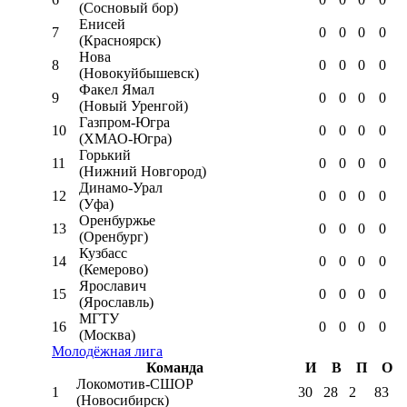
(Сосновый бор)
Енисей
7
0
0
0
0
(Красноярск)
Нова
8
0
0
0
0
(Новокуйбышевск)
Факел Ямал
9
0
0
0
0
(Новый Уренгой)
Газпром-Югра
10
0
0
0
0
(ХМАО-Югра)
Горький
11
0
0
0
0
(Нижний Новгород)
Динамо-Урал
12
0
0
0
0
(Уфа)
Оренбуржье
13
0
0
0
0
(Оренбург)
Кузбасс
14
0
0
0
0
(Кемерово)
Ярославич
15
0
0
0
0
(Ярославль)
МГТУ
16
0
0
0
0
(Москва)
Молодёжная лига
Команда
И
В
П
О
Локомотив-CШОР
1
30
28
2
83
(Новосибирск)