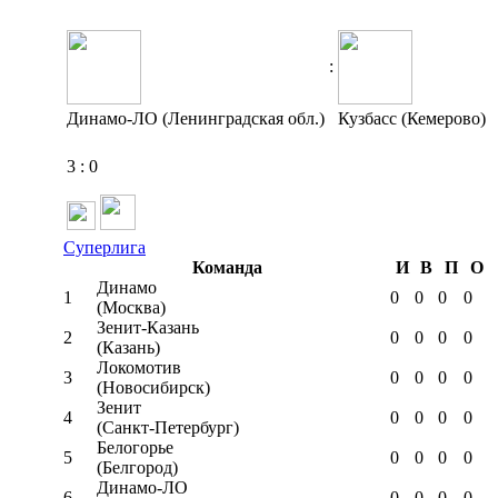
:
Динамо-ЛО (Ленинградская обл.)
Кузбасс (Кемерово)
3
:
0
Суперлига
Команда
И
В
П
О
Динамо
1
0
0
0
0
(Москва)
Зенит-Казань
2
0
0
0
0
(Казань)
Локомотив
3
0
0
0
0
(Новосибирск)
Зенит
4
0
0
0
0
(Санкт-Петербург)
Белогорье
5
0
0
0
0
(Белгород)
Динамо-ЛО
6
0
0
0
0