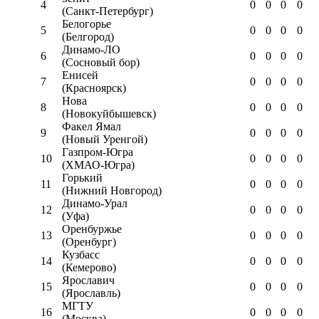
4
0
0
0
0
(Санкт-Петербург)
Белогорье
5
0
0
0
0
(Белгород)
Динамо-ЛО
6
0
0
0
0
(Сосновый бор)
Енисей
7
0
0
0
0
(Красноярск)
Нова
8
0
0
0
0
(Новокуйбышевск)
Факел Ямал
9
0
0
0
0
(Новый Уренгой)
Газпром-Югра
10
0
0
0
0
(ХМАО-Югра)
Горький
11
0
0
0
0
(Нижний Новгород)
Динамо-Урал
12
0
0
0
0
(Уфа)
Оренбуржье
13
0
0
0
0
(Оренбург)
Кузбасс
14
0
0
0
0
(Кемерово)
Ярославич
15
0
0
0
0
(Ярославль)
МГТУ
16
0
0
0
0
(Москва)