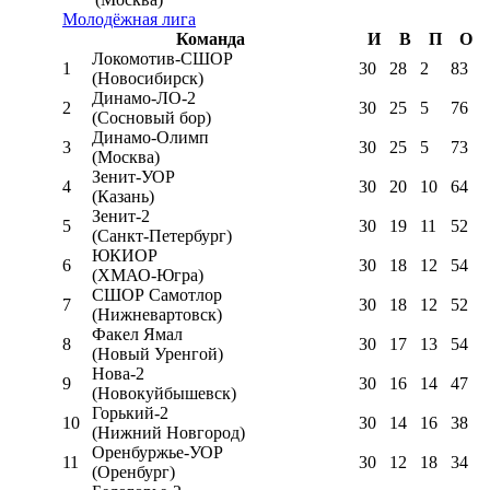
Молодёжная лига
Команда
И
В
П
О
Локомотив-CШОР
1
30
28
2
83
(Новосибирск)
Динамо-ЛО-2
2
30
25
5
76
(Сосновый бор)
Динамо-Олимп
3
30
25
5
73
(Москва)
Зенит-УОР
4
30
20
10
64
(Казань)
Зенит-2
5
30
19
11
52
(Санкт-Петербург)
ЮКИОР
6
30
18
12
54
(ХМАО-Югра)
СШОР Самотлор
7
30
18
12
52
(Нижневартовск)
Факел Ямал
8
30
17
13
54
(Новый Уренгой)
Нова-2
9
30
16
14
47
(Новокуйбышевск)
Горький-2
10
30
14
16
38
(Нижний Новгород)
Оренбуржье-УОР
11
30
12
18
34
(Оренбург)