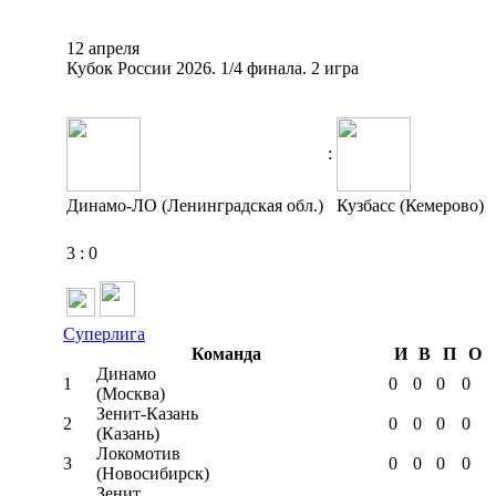
12 апреля
Кубок России 2026. 1/4 финала. 2 игра
:
Динамо-ЛО (Ленинградская обл.)
Кузбасс (Кемерово)
3
:
0
Суперлига
Команда
И
В
П
О
Динамо
1
0
0
0
0
(Москва)
Зенит-Казань
2
0
0
0
0
(Казань)
Локомотив
3
0
0
0
0
(Новосибирск)
Зенит