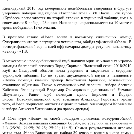
Календарный 2018 год кемеровские волейболисты завершили в Сургуте
уверенной победой над клубом «Газпром-Югра» - 3:0. После 11-ти туров
«Кузбасс» располагается на второй строчке в турнирной таблице, имея в
своем активе 9 побед и 28 очков. Наш соперник располагается на 10 месте с
тремя победами и 13-ю очками.
В прошлом сезоне «Нова» вошла в восьмерку сильнейших команд
Суперлиги по итогам регулярного чемпионата, обойдя уфимский «Урал».
В
четвертьфинальной серии плей-офф самарцы дважды уступили казанскому
«Зениту» - 1:3.
В межсезонье новокуйбышевский клуб покинул один из ключевых игроков
команды болгарский легионер Тород Скримов. Нынешний сезон 2018/2019
клуб из Самарской области начал уверенно и закрепился в середине
турнирной таблицы. Но во время двухнедельной паузы в чемпионате
«Нову» покинул главный тренер Константин Брянский, возглавивший
столичное «Динамо». Также в столичный клуб перешли: либеро Алексей
Кабешов, блокирующий Владимир Съемщиков и диагональный Романас
Шкулявичус. Ранее клуб покинули Денис Бирюков и Йордан
Биссет.
Новокуйбышевский клуб возглавил Александр Горбатков, кроме
того, «Нова» подписала контакты с диагональным Александром Ковалёвым
и либеро Алексеем Чанчиковым (на правах аренды).
В 11-м туре «Нова» на своей площадке принимала новоуренгойский
«Факел». Хозяева навязали сопернику борьбу, но уступили на тай-брейке –
2:3 (25:20; 21:25; 20:25; 25:23; 11:15). Самым результативным игроком
матча стал Фёдор Воронков, он набрал 30 очков и вошел в число самых