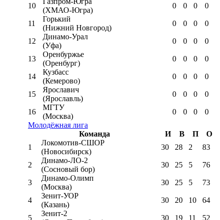
Газпром-Югра
10
0
0
0
0
(ХМАО-Югра)
Горький
11
0
0
0
0
(Нижний Новгород)
Динамо-Урал
12
0
0
0
0
(Уфа)
Оренбуржье
13
0
0
0
0
(Оренбург)
Кузбасс
14
0
0
0
0
(Кемерово)
Ярославич
15
0
0
0
0
(Ярославль)
МГТУ
16
0
0
0
0
(Москва)
Молодёжная лига
Команда
И
В
П
О
Локомотив-CШОР
1
30
28
2
83
(Новосибирск)
Динамо-ЛО-2
2
30
25
5
76
(Сосновый бор)
Динамо-Олимп
3
30
25
5
73
(Москва)
Зенит-УОР
4
30
20
10
64
(Казань)
Зенит-2
5
30
19
11
52