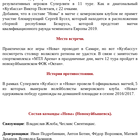
результативных игроков Суперлиги в 11 туре. Как и диагональный
«Кузбасса» Виктор Полетаев, с 22 очками.
Добавим, что в составе "Новы" в матче с кемеровским клубом не примет
участие блокирующий Сергей Бусел, который находится в расположении
сборной республики Беларусь, которой предстоят матчи
квалификационного раунда чемпионата Европы 2019.
Место встречи.
Практически все игры «Нова» проводит в Самаре, но вот «Кузбассу»
посмотреть столицу волжского региона не удастся. В связи с занятостью
спорткомплекса «МТЛ Арена» в праздничные дни, матч 12 тура пройдет в
новокуйбышевском ФОК «Октан».
История противостояния.
В рамках Суперлиги «Кузбасс» и «Нова» провели 6 официальных матчей, 5
из которых выиграли волейболисты кемеровского клуба.
«Нова»
одерживала победу единожды на домашней площадке в сезоне 2016/2017.
Состав команды «Нова» (Новокуйбышевск).
Связующие
: Владислав Жлоба, Чеславс Свентицкис.
Доигровщики
: Иван Подребинкин, Антон Ботин, Фёдор Воронков, Матвей
Захаров, Всеволод Балашов.