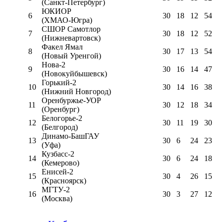
(Санкт-Петербург)
ЮКИОР
6
30
18
12
54
(ХМАО-Югра)
СШОР Самотлор
7
30
18
12
52
(Нижневартовск)
Факел Ямал
8
30
17
13
54
(Новый Уренгой)
Нова-2
9
30
16
14
47
(Новокуйбышевск)
Горький-2
10
30
14
16
38
(Нижний Новгород)
Оренбуржье-УОР
11
30
12
18
34
(Оренбург)
Белогорье-2
12
30
11
19
30
(Белгород)
Динамо-БашГАУ
13
30
6
24
23
(Уфа)
Кузбасс-2
14
30
6
24
18
(Кемерово)
Енисей-2
15
30
4
26
15
(Красноярск)
МГТУ-2
16
30
3
27
12
(Москва)