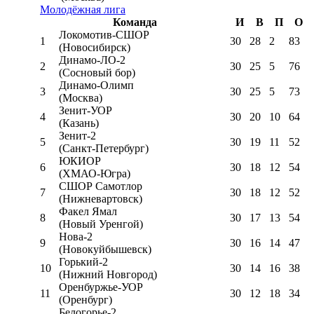
Молодёжная лига
Команда
И
В
П
О
Локомотив-CШОР
1
30
28
2
83
(Новосибирск)
Динамо-ЛО-2
2
30
25
5
76
(Сосновый бор)
Динамо-Олимп
3
30
25
5
73
(Москва)
Зенит-УОР
4
30
20
10
64
(Казань)
Зенит-2
5
30
19
11
52
(Санкт-Петербург)
ЮКИОР
6
30
18
12
54
(ХМАО-Югра)
СШОР Самотлор
7
30
18
12
52
(Нижневартовск)
Факел Ямал
8
30
17
13
54
(Новый Уренгой)
Нова-2
9
30
16
14
47
(Новокуйбышевск)
Горький-2
10
30
14
16
38
(Нижний Новгород)
Оренбуржье-УОР
11
30
12
18
34
(Оренбург)
Белогорье-2