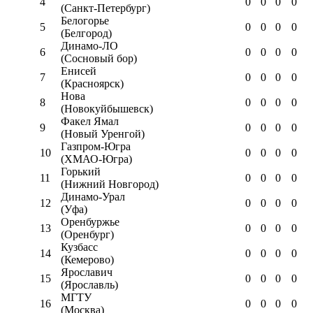
4
0
0
0
0
(Санкт-Петербург)
Белогорье
5
0
0
0
0
(Белгород)
Динамо-ЛО
6
0
0
0
0
(Сосновый бор)
Енисей
7
0
0
0
0
(Красноярск)
Нова
8
0
0
0
0
(Новокуйбышевск)
Факел Ямал
9
0
0
0
0
(Новый Уренгой)
Газпром-Югра
10
0
0
0
0
(ХМАО-Югра)
Горький
11
0
0
0
0
(Нижний Новгород)
Динамо-Урал
12
0
0
0
0
(Уфа)
Оренбуржье
13
0
0
0
0
(Оренбург)
Кузбасс
14
0
0
0
0
(Кемерово)
Ярославич
15
0
0
0
0
(Ярославль)
МГТУ
16
0
0
0
0
(Москва)