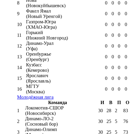
Нова
8
0
0
0
0
(Новокуйбышевск)
Факел Ямал
9
0
0
0
0
(Новый Уренгой)
Газпром-Югра
10
0
0
0
0
(ХМАО-Югра)
Горький
11
0
0
0
0
(Нижний Новгород)
Динамо-Урал
12
0
0
0
0
(Уфа)
Оренбуржье
13
0
0
0
0
(Оренбург)
Кузбасс
14
0
0
0
0
(Кемерово)
Ярославич
15
0
0
0
0
(Ярославль)
МГТУ
16
0
0
0
0
(Москва)
Молодёжная лига
Команда
И
В
П
О
Локомотив-CШОР
1
30
28
2
83
(Новосибирск)
Динамо-ЛО-2
2
30
25
5
76
(Сосновый бор)
Динамо-Олимп
3
30
25
5
73