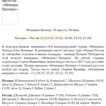
Мемориал Вагнера. 26 августа. Польша
Польша – Россия 3:2 (21:25; 25:22; 24:26; 25:15; 15:10)
В польском Кракове завершился 16-й международный турнир «Мемориал
Хуберта Ежи Вагнера». В решающем матче третьего тура сборная России
на тай-брейке уступила хозяевам площадки – команде Польши. Победитель
этой встречи выигрывал «Мемориал Вагнера». По итогам турнира
подопечные Сергея Шляпникова заняли второе место, в 2017 году россияне
стали третьими. Поляки выиграли «Мемориал Вагнера» в восьмой раз и во
второй раз подряд. Третье место заняла сборная Франции, обыгравшая
канадцев со счётом – 3:1 (18:25; 25:22; 25:22; 25:16).
Польша:
П.Новаковский 9 (блок 4), Конарский 7, Шальпук 24 (атака 19/34,
эйсы 3), Джизга 1, Кволек 8, Бенек 12, Заторский (л), Шульц 17 (атака
13/28, эйсы 3), Ломач 1, Кубяк, Сливка 2.
Россия:
Д.Ковалёв, Д.Волков 16 (атака 15/36), Родичев 11 (атака 7/18),
Мусэрский 3, Михайлов 15 (атака 14/28), Куркаев 11 (блок 4), Соколов (л),
Власов 6, Гранкин, Бутько 2, Полетаев 9 (атака 9/18). Не играли: Вербов