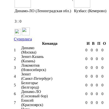
Динамо-ЛО (Ленинградская обл.)
Кузбасс (Кемерово)
3
:
0
Суперлига
Команда
И
В
П
О
Динамо
1
0
0
0
0
(Москва)
Зенит-Казань
2
0
0
0
0
(Казань)
Локомотив
3
0
0
0
0
(Новосибирск)
Зенит
4
0
0
0
0
(Санкт-Петербург)
Белогорье
5
0
0
0
0
(Белгород)
Динамо-ЛО
6
0
0
0
0
(Сосновый бор)
Енисей
7
0
0
0
0
(Красноярск)