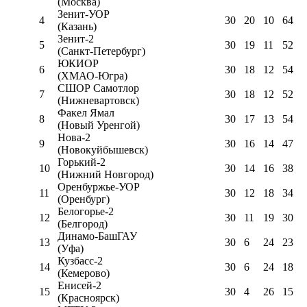
(Москва)
Зенит-УОР
4
30
20
10
64
(Казань)
Зенит-2
5
30
19
11
52
(Санкт-Петербург)
ЮКИОР
6
30
18
12
54
(ХМАО-Югра)
СШОР Самотлор
7
30
18
12
52
(Нижневартовск)
Факел Ямал
8
30
17
13
54
(Новый Уренгой)
Нова-2
9
30
16
14
47
(Новокуйбышевск)
Горький-2
10
30
14
16
38
(Нижний Новгород)
Оренбуржье-УОР
11
30
12
18
34
(Оренбург)
Белогорье-2
12
30
11
19
30
(Белгород)
Динамо-БашГАУ
13
30
6
24
23
(Уфа)
Кузбасс-2
14
30
6
24
18
(Кемерово)
Енисей-2
15
30
4
26
15
(Красноярск)