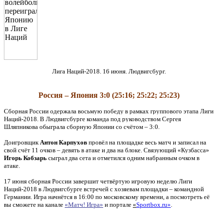
Лига Наций-2018. 16 июня. Людвигсбург.
Россия – Япония 3:0 (25:16; 25:22; 25:23)
Сборная России одержала восьмую победу в рамках группового этапа Лиги
Наций-2018. В Людвигсбурге команда под руководством Сергея
Шляпникова обыграла сборную Японии со счётом – 3:0.
Доигровщик
Антон Карпухов
провёл на площадке весь матч и записал на
свой счёт 11 очков – девять в атаке и два на блоке. Связующий «Кузбасса»
Игорь Кобзарь
сыграл два сета и отметился одним набранным очком в
атаке.
17
июня сборная России завершит четвёртую игровую неделю Лиги
Наций-2018 в Людвигсбурге встречей с хозяевам площадки – командной
Германии. Игра начнётся в 16:00 по московскому времени, а посмотреть её
вы сможете на канале
«Матч! Игра»
и портале
«
Sportbox
.
ru
»
.