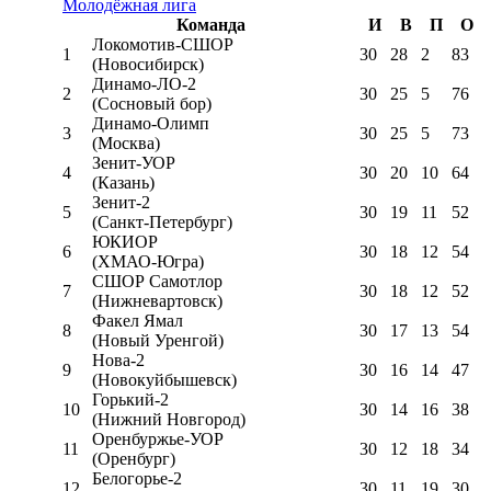
Молодёжная лига
Команда
И
В
П
О
Локомотив-CШОР
1
30
28
2
83
(Новосибирск)
Динамо-ЛО-2
2
30
25
5
76
(Сосновый бор)
Динамо-Олимп
3
30
25
5
73
(Москва)
Зенит-УОР
4
30
20
10
64
(Казань)
Зенит-2
5
30
19
11
52
(Санкт-Петербург)
ЮКИОР
6
30
18
12
54
(ХМАО-Югра)
СШОР Самотлор
7
30
18
12
52
(Нижневартовск)
Факел Ямал
8
30
17
13
54
(Новый Уренгой)
Нова-2
9
30
16
14
47
(Новокуйбышевск)
Горький-2
10
30
14
16
38
(Нижний Новгород)
Оренбуржье-УОР
11
30
12
18
34
(Оренбург)
Белогорье-2
12
30
11
19
30