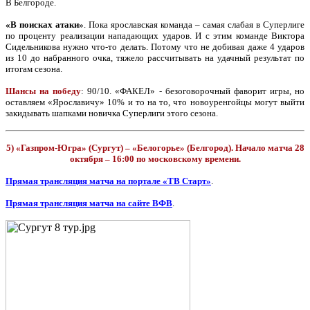
В Белгороде.
«В поисках атаки»
. Пока ярославская команда – самая слабая в Суперлиге
по проценту реализации нападающих ударов. И с этим команде Виктора
Сидельникова нужно что-то делать. Потому что не добивая даже 4 ударов
из 10 до набранного очка, тяжело рассчитывать на удачный результат по
итогам сезона.
Шансы на победу
: 90/10. «ФАКЕЛ» - безоговорочный фаворит игры, но
оставляем «Ярославичу» 10% и то на то, что новоуренгойцы могут выйти
закидывать шапками новичка Суперлиги этого сезона.
5) «Газпром-Югра» (Сургут) – «Белогорье» (Белгород). Начало матча 28
октября – 16:00 по московскому времени.
Прямая трансляция матча на портале «ТВ Старт»
.
Прямая трансляция матча на сайте ВФВ
.