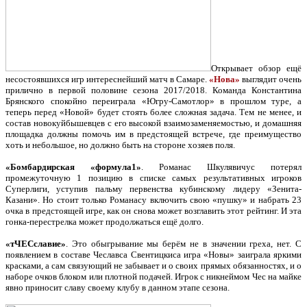
Открывает обзор ещё
несостоявшихся игр интереснейший матч в Самаре.
«Нова»
выглядит очень
прилично в первой половине сезона 2017/2018. Команда Константина
Брянского спокойно переиграла «Югру-Самотлор» в прошлом туре, а
теперь перед «Новой» будет стоять более сложная задача. Тем не менее, и
состав новокуйбышевцев с его высокой взаимозаменяемостью, и домашняя
площадка должны помочь им в предстоящей встрече, где преимущество
хоть и небольшое, но должно быть на стороне хозяев поля.
«Бомбардирская «формула1»
. Романас Шкулявичус потерял
промежуточную 1 позицию в списке самых результативных игроков
Суперлиги, уступив пальму первенства кубинскому лидеру «Зенита-
Казани». Но стоит только Романасу включить свою «пушку» и набрать 23
очка в предстоящей игре, как он снова может возглавить этот рейтинг. И эта
гонка-перестрелка может продолжаться ещё долго.
«тЧЕСславие»
. Это обыгрывание мы берём не в значении греха, нет. С
появлением в составе Чеславса Свентицкиса игра «Новы» заиграла яркими
красками, а сам связующий не забывает и о своих прямых обязанностях, и о
наборе очков блоком или плотной подачей. Игрок с никнеймом Чес на майке
явно приносит славу своему клубу в данном этапе сезона.