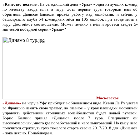
«Качество подачи»
. На сегодняшний день «Урал» - одна из лучших команд
по качеству ввода мяча в игру, хотя первые туры говорили нам об
обратном. Даниэле Баньоли провёл работу над ошибками, и сейчас у
башкирского клуба 54 командных эйса на 105 ошибок при вводе мяча в
игру. Достойное соотношение. Может именно в нём и кроется секрет 5-
матчевой победной серии «Урала»?
Московское
«Динамо»
на игру в Уфу прибудет в обновлённом виде. Кевин Ле Ру улетел
во Францию лечить свою травму, но главное – у края площадки москвичей
управлять действиями столичных волейболистов будет новый рулевой.
Борис Колчин принял «Динамо» после 7 тура. Специалист он
высококлассный, много где поработавший и чего выигравший. Но как у него
получится стряхнуть груз тяжёлого старта сезона 2017/2018 для «Динамо»
- пока неясно. Понаблюдаем.