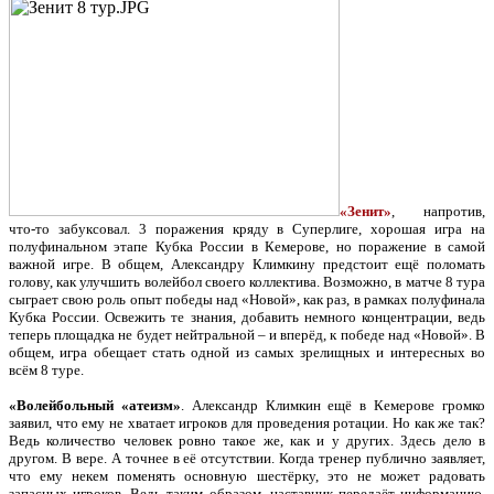
«Зенит»
, напротив,
что-то забуксовал. 3 поражения кряду в Суперлиге, хорошая игра на
полуфинальном этапе Кубка России в Кемерове, но поражение в самой
важной игре. В общем, Александру Климкину предстоит ещё поломать
голову, как улучшить волейбол своего коллектива. Возможно, в матче 8 тура
сыграет свою роль опыт победы над «Новой», как раз, в рамках полуфинала
Кубка России. Освежить те знания, добавить немного концентрации, ведь
теперь площадка не будет нейтральной – и вперёд, к победе над «Новой». В
общем, игра обещает стать одной из самых зрелищных и интересных во
всём 8 туре.
«Волейбольный «атеизм»
. Александр Климкин ещё в Кемерове громко
заявил, что ему не хватает игроков для проведения ротации. Но как же так?
Ведь количество человек ровно такое же, как и у других. Здесь дело в
другом. В вере. А точнее в её отсутствии. Когда тренер публично заявляет,
что ему некем поменять основную шестёрку, это не может радовать
запасных игроков. Ведь таким образом, наставник передаёт информацию,