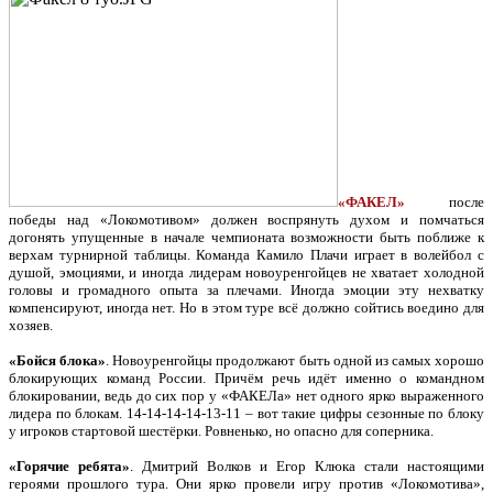
«ФАКЕЛ»
после
победы над «Локомотивом» должен воспрянуть духом и помчаться
догонять упущенные в начале чемпионата возможности быть поближе к
верхам турнирной таблицы. Команда Камило Плачи играет в волейбол с
душой, эмоциями, и иногда лидерам новоуренгойцев не хватает холодной
головы и громадного опыта за плечами. Иногда эмоции эту нехватку
компенсируют, иногда нет. Но в этом туре всё должно сойтись воедино для
хозяев.
«Бойся блока»
. Новоуренгойцы продолжают быть одной из самых хорошо
блокирующих команд России. Причём речь идёт именно о командном
блокировании, ведь до сих пор у «ФАКЕЛа» нет одного ярко выраженного
лидера по блокам. 14-14-14-14-13-11 – вот такие цифры сезонные по блоку
у игроков стартовой шестёрки. Ровненько, но опасно для соперника.
«Горячие ребята»
. Дмитрий Волков и Егор Клюка стали настоящими
героями прошлого тура. Они ярко провели игру против «Локомотива»,