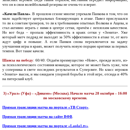
что он в свои волейбольный резервы не очень-то и верит.
«Качели Павла»
. В прошлом сезоне многие упрекали Панкова в том, что он
мало задействует центральных блокирующих в атаке. Павел прислушался
то ли к советам тренеров, то ли к требованиям опытных Волкова и Ащева, и
стал активно играть с ними в центре сетки, причём с неплохим качеством.
Но вот беда – пропала эффективность в краях сетки у «Зенита». Уже
который матч подряд не выходят за 50% эффективности в атаке те, от кого
ждут цифр и повыше. А если Панков снова переключится на задачу
улучшения игры в краях, может получить новую порцию критики за первых
темпов. Вот такие качели.
Шансы на победу
: 60/40. Отдаём преимущество «Нове», прежде всего, из-
за психологического состояния команды, которое не может быть хуже, чем
у соперника в свете последних результатов в Суперлиге. Но класс игроков
«Зенита» высок, и мы ожидаем упорной борьбы в этой игре, отсюда и 40%
на питерский клуб.
3) «Урал» (Уфа) – «Динамо» (Москва). Начало матча 28 октября – 16:00
по московскому времени.
Прямая трансляция матча на портале «ТВ Старт»
.
Прямая трансляция матча на сайте ВФВ
.
Прямая трансляция матча на портале «Laola1.tv»
.