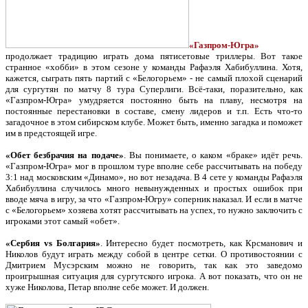
«Газпром-Югра»
продолжает традицию играть дома пятисетовые триллеры. Вот такое
странное «хобби» в этом сезоне у команды Рафаэля Хабибуллина. Хотя,
кажется, сыграть пять партий с «Белогорьем» - не самый плохой сценарий
для сургутян по матчу 8 тура Суперлиги. Всё-таки, поразительно, как
«Газпром-Югра» умудряется постоянно быть на плаву, несмотря на
постоянные перестановки в составе, смену лидеров и т.п. Есть что-то
загадочное в этом сибирском клубе. Может быть, именно загадка и поможет
им в предстоящей игре.
«Обет безбрачия на подаче»
. Вы понимаете, о каком «браке» идёт речь.
«Газпром-Югра» мог в прошлом туре вполне себе рассчитывать на победу
3:1 над московским «Динамо», но вот незадача. В 4 сете у команды Рафаэля
Хабибуллина случилось много невынужденных и простых ошибок при
вводе мяча в игру, за что «Газпром-Югру» соперник наказал. И если в матче
с «Белогорьем» хозяева хотят рассчитывать на успех, то нужно заключить с
игроками этот самый «обет».
«Сербия vs Болгария»
. Интересно будет посмотреть, как Крсманович и
Николов будут играть между собой в центре сетки. О противостоянии с
Дмитрием Мусэрским можно не говорить, так как это заведомо
проигрышная ситуация для сургутского игрока. А вот показать, что он не
хуже Николова, Петар вполне себе может. И должен.