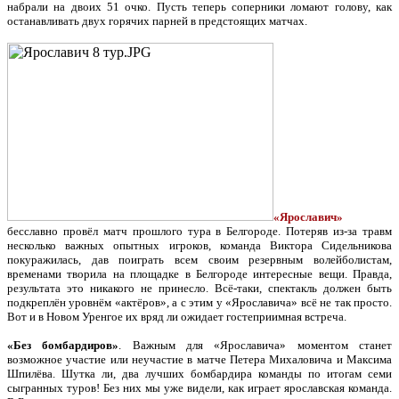
набрали на двоих 51 очко. Пусть теперь соперники ломают голову, как
останавливать двух горячих парней в предстоящих матчах.
«Ярославич»
бесславно провёл матч прошлого тура в Белгороде. Потеряв из-за травм
несколько важных опытных игроков, команда Виктора Сидельникова
покуражилась, дав поиграть всем своим резервным волейболистам,
временами творила на площадке в Белгороде интересные вещи. Правда,
результата это никакого не принесло. Всё-таки, спектакль должен быть
подкреплён уровнём «актёров», а с этим у «Ярославича» всё не так просто.
Вот и в Новом Уренгое их вряд ли ожидает гостеприимная встреча.
«Без бомбардиров»
. Важным для «Ярославича» моментом станет
возможное участие или неучастие в матче Петера Михаловича и Максима
Шпилёва. Шутка ли, два лучших бомбардира команды по итогам семи
сыгранных туров! Без них мы уже видели, как играет ярославская команда.