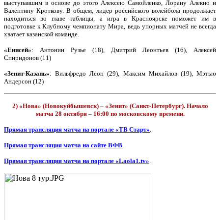
выступавшим в основе до этого Алексею Самойленко, Лорану Алекно и
Валентину Кроткову. В общем, лидер российского волейбола продолжает
находиться во главе таблицы, а игра в Красноярске поможет им в
подготовке к Клубному чемпионату Мира, ведь упорных матчей не всегда
хватает казанской команде.
«Енисей»
: Антонин Рузье (18), Дмитрий Леонтьев (16), Алексей
Спиридонов (11)
«Зенит-Казань»
: Вильфредо Леон (29), Максим Михайлов (19), Мэтью
Андерсон (12)
2) «Нова» (Новокуйбышевск) – «Зенит» (Санкт-Петербург). Начало
матча 28 октября – 16:00 по московскому времени.
Прямая трансляция матча на портале «ТВ Старт»
.
Прямая трансляция матча на сайте ВФВ
.
Прямая трансляция матча на портале «Laola1.tv»
.