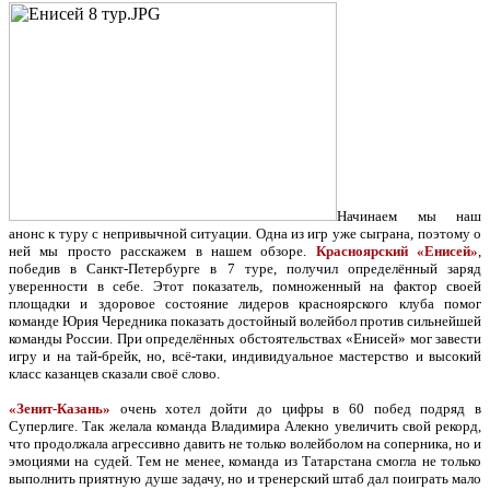
Начинаем мы наш
анонс к туру с непривычной ситуации. Одна из игр уже сыграна, поэтому о
ней мы просто расскажем в нашем обзоре.
Красноярский «Енисей»
,
победив в Санкт-Петербурге в 7 туре, получил определённый заряд
уверенности в себе. Этот показатель, помноженный на фактор своей
площадки и здоровое состояние лидеров красноярского клуба помог
команде Юрия Чередника показать достойный волейбол против сильнейшей
команды России. При определённых обстоятельствах «Енисей» мог завести
игру и на тай-брейк, но, всё-таки, индивидуальное мастерство и высокий
класс казанцев сказали своё слово.
«Зенит-Казань»
очень хотел дойти до цифры в 60 побед подряд в
Суперлиге. Так желала команда Владимира Алекно увеличить свой рекорд,
что продолжала агрессивно давить не только волейболом на соперника, но и
эмоциями на судей. Тем не менее, команда из Татарстана смогла не только
выполнить приятную душе задачу, но и тренерский штаб дал поиграть мало