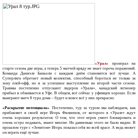
«Урал»
проиграл на
старте сезона две игры, а теперь 5 матчей кряду не знает горечь поражений.
Команда Даниэле Баньоли с каждым днём становится всё лучше. А
Суперлига обретает новый коллектив, способный бороться не только за
зону плей-офф, но и за успешное выступление во второй части сезона.
Травмы постепенно отпускают лидеров «Урала», канадский легионер
прибыл и обживается в Уфе. В общем, всё сейчас у уфимцев хорошо. Если
выиграют матч 8 тура дома – будет и вовсе всё у них прекрасно.
«Раскрытие потенциала»
. Постепенно, тур за туром мы наблюдаем, как
прибавляет в своей игре Игорь Филиппов, от которого в «Урале» ждут
очень хороших результатов. О том, что этот игрок умеет блокировать и
очень остро подавать, знают многие. Но давненько этого не было видно. В
прошлом туре с «Зенитом» Игорь показал себя во всей красе. А ведь может
он играть ещё лучше.