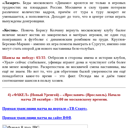
«Лазарет»
. Беды московского «Динамо» кроются не только в игровых
трудностях на площадках России. Москвичи в силу травм потеряли
различное количество кадров, причём от тура к туру лазарет не
уменьшается, а пополняется. Доходит до того, что в центре сетки играть
вынуждены доигровщики.
«Костяк»
. Помочь Борису Колчину вернуть московскому клубу былое
величие может костяк из закоренелых и матёрых игроков, не один год
поигравших в футболке с динамовским ромбиком на груди. Круглов-
Бережко-Маркин – именно их игра помогла выиграть в Сургуте, именно они
могут стать опорой для нового наставника бело-голубых.
Шансы на победу: 65/35
. Отбросив в стороны имена и истории клубов,
«Урал» сейчас стабильнее, уфимцы играют дома и чувствуют себя более
или менее комфортно. Раскрепостила ли москвичей смена наставника, мы
ещё не знаем. Но вот то, что для обретения былой уверенности им ещё
понадобится какое-то время – это факт. Отсюда мы и даём такое
соотношение шансов в пользу хозяев.
4) «ФАКЕЛ» (Новый Уренгой) – «Ярославич» (Ярославль). Начало
матча 28 октября – 16:00 по московскому времени.
Прямая трансляция матча на портале «ТВ Старт»
.
Прямая трансляция матча на сайте ВФВ
.