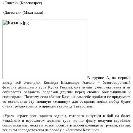
«Енисей» (Красноярск)
«Дагестан» (Махачкала)
В группе А, на первый
взгляд всё очевидно. Команда Владимира Алекно – безоговорочный
фаворит домашнего тура Кубка России, она лучше укомплектована и не
собирается раздавать подарков другим перед своими болельщиками и
спонсорами. Поэтому если «Зенит-Казань» сам себе проблем не придумает,
то остановить эту мощную «машину» для создания новых побед будет
очень трудно всем, кто приехал в столицу Татарстана.
«Урал» играет роль эдакого задиры, готового кинуться в бой на более
«тяжёлого и взрослого» хозяина тура, но по факту получив серьёзное
сопротивление, может и вовсе проиграть любой команде из группы, так как
все силы сосредоточены на борьбу с «Зенитом-Казанью».