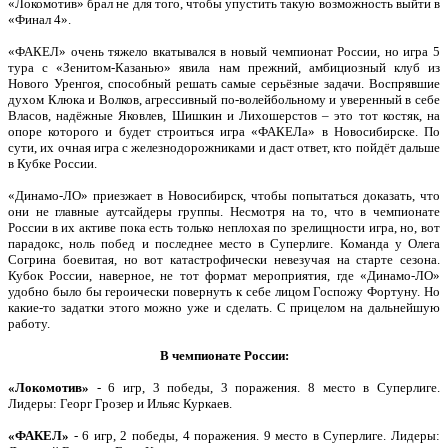
«Локомотив» брал не для того, чтобы упустить такую возможность выйти в
«Финал 4».
«ФАКЕЛ» очень тяжело вкатывался в новый чемпионат России, но игра 5
тура с «Зенитом-Казанью» явила нам прежний, амбициозный клуб из
Нового Уренгоя, способный решать самые серьёзные задачи. Воспрявшие
духом Клюка и Волков, агрессивный по-волейбольному и уверенный в себе
Власов, надёжные Яковлев, Шишкин и Лихошерстов – это тот костяк, на
опоре которого и будет строиться игра «ФАКЕЛа» в Новосибирске. По
сути, их очная игра с железнодорожниками и даст ответ, кто пойдёт дальше
в Кубке России.
«Динамо-ЛО» приезжает в Новосибирск, чтобы попытаться доказать, что
они не главные аутсайдеры группы. Несмотря на то, что в чемпионате
России в их активе пока есть только неплохая по зрелищности игра, но, вот
парадокс, ноль побед и последнее место в Суперлиге. Команда у Олега
Согрина боевитая, но вот катастрофически невезучая на старте сезона.
Кубок России, наверное, не тот формат мероприятия, где «Динамо-ЛО»
удобно было бы героически повернуть к себе лицом Госпожу Фортуну. Но
какие-то задатки этого можно уже и сделать. С прицелом на дальнейшую
работу.
В чемпионате России:
«Локомотив»
- 6 игр, 3 победы, 3 поражения. 8 место в Суперлиге.
Лидеры: Георг Грозер и Ильяс Куркаев.
«ФАКЕЛ»
- 6 игр, 2 победы, 4 поражения. 9 место в Суперлиге. Лидеры: