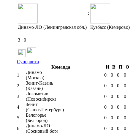
:
Динамо-ЛО (Ленинградская обл.)
Кузбасс (Кемерово)
3
:
0
Суперлига
Команда
И
В
П
О
Динамо
1
0
0
0
0
(Москва)
Зенит-Казань
2
0
0
0
0
(Казань)
Локомотив
3
0
0
0
0
(Новосибирск)
Зенит
4
0
0
0
0
(Санкт-Петербург)
Белогорье
5
0
0
0
0
(Белгород)
Динамо-ЛО
6
0
0
0
0
(Сосновый бор)