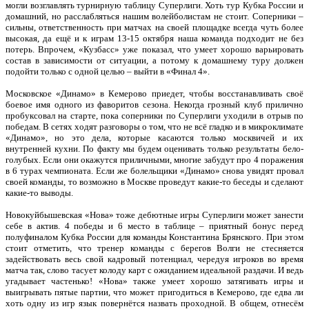
могли возглавлять турнирную таблицу Суперлиги. Хоть тур Кубка России и
домашний, но расслабляться нашим волейболистам не стоит. Соперники –
сильны, ответственность при матчах на своей площадке всегда чуть более
высокая, да ещё и к играм 13-15 октября наша команда подходит не без
потерь. Впрочем, «Кузбасс» уже показал, что умеет хорошо варьировать
состав в зависимости от ситуации, а потому к домашнему туру должен
подойти только с одной целью – выйти в «Финал 4».
Московское «Динамо» в Кемерово приедет, чтобы восстанавливать своё
боевое имя одного из фаворитов сезона. Некогда грозный клуб прилично
пробуксовал на старте, пока соперники по Суперлиги уходили в отрыв по
победам. В сетях ходят разговоры о том, что не всё гладко и в микроклимате
«Динамо», но это дела, которые касаются только москвичей и их
внутренней кухни. По факту мы будем оценивать только результаты бело-
голубых. Если они окажутся приличными, многие забудут про 4 поражения
в 6 турах чемпионата. Если же болельщики «Динамо» снова увидят провал
своей команды, то возможно в Москве проведут какие-то беседы и сделают
какие-то выводы.
Новокуйбышевская «Нова» тоже дебютные игры Суперлиги может занести
себе в актив. 4 победы и 6 место в таблице – приятный бонус перед
полуфиналом Кубка России для команды Константина Брянского. При этом
стоит отметить, что тренер команды с берегов Волги не стесняется
задействовать весь свой кадровый потенциал, чередуя игроков во время
матча так, слово тасует колоду карт с ожиданием идеальной раздачи. И ведь
угадывает частенько! «Нова» также умеет хорошо затягивать игры и
выигрывать пятые партии, что может пригодиться в Кемерово, где едва ли
хоть одну из игр язык повернётся назвать проходной. В общем, отнесём