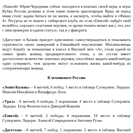
«Енисей» Юрия Чередника сейчас находится в поисках своей игры, и игры
Кубка России должны в этом плане помочь красноярцам. Вряд ли перед
ними стоит задача биться не на жизнь, а насмерть, чтобы выйти в «Финал
4». Ресурсы не те нынче у сибирского клуба, но если «Енисей» найдёт свой
волейбол, хорошее сочетание игроков, то крови попить может как у тех, кто
с ним примерно в одном статусе, так и у фаворита.
«Дагестан» в Казань приедет однозначно самоутверждаться и показывать
серьёзность своих намерений в ближайшей перспективе. Махачкалинцы
ведут борьбу за повышение в классе в Высшей лиге «А», стали одной из
самых ярких команд предварительного этапа, а их состав имеет
достаточное количество опытных игроков, способных выдать какой-нибудь
один суперматч, чем здорово могут осложнить жизнь какой-нибудь из
соперничающих команд.
В чемпионате России:
«Зенит-Казань»
– 6 матчей, 6 побед. 1 место в таблице Суперлиги. Лидеры:
Максим Михайлов и Вильфредо Леон.
«Урал»
- 6 матчей, 4 победы, 2 поражения. 4 место в таблице Суперлиги.
Лидеры: Егор Феоктистов и Дмитрий Ковалёв.
«Енисей»
- 6 матчей, 2 победы, 4 поражения. 10 место в таблице
Суперлиги. Лидеры: Алексей Спиридонов и Антонин Рузье.
«Дагестан»
- 8 матчей, 7 побед, 1 поражение. 2 место в таблице Высшей