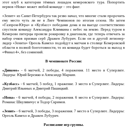
этот клуб к категории тёмных лошадок кемеровского тура. Попортить
нервов «Нова» может любой команде – это факт.
«Зенит» из Санкт-Петербурга так резво начал, что многие стали пророчить
ему место чуть ли не в Лиге Чемпионов по итогам сезона. Но затем
«Газпром-Югра» и «Кузбасс» победами дома и на выезде соответственно
спустили команду Александра Климкина с небес на землю. Перед туром в
Кемерово питерцы провели рокировку в диагонали, где теперь отвечать за
набор очков призван серб Дражен Лубурич. Если он и другой легионер-
лидер «Зенита» Ореоль Камехо подойдут к матчам в столице Кемеровской
области в полной боеготовности, то их команда будет бороться за выход в
«Финал 4», без сомнений.
В чемпионате России:
«Динамо»
- 6 матчей, 2 победы, 4 поражения. 11 место в Суперлиге.
Лидеры: Юрий Бережко и Александр Маркин.
«Кузбасс»
- 6 матчей, 5 побед, 1 пражение. 3 место в Суперлиге. Лидеры:
Дмитрий Ильиных и Дмитрий Пашицкий.
«Нова»
- 6 матчей, 4 победы, 2 поражения. 6 место в Суперлиге. Лидеры:
Романас Шкулявичус и Тодор Скримов.
«Зенит»
- 6 матчей, 3 победы, 3 поражения. 7 место в Суперлиге. Лидерры:
Ореоль Камехо и Дражен Лубурич.
Расписание игр группы.