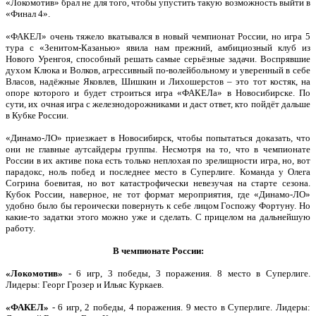
«Локомотив» брал не для того, чтобы упустить такую возможность выйти в
«Финал 4».
«ФАКЕЛ» очень тяжело вкатывался в новый чемпионат России, но игра 5
тура с «Зенитом-Казанью» явила нам прежний, амбициозный клуб из
Нового Уренгоя, способный решать самые серьёзные задачи. Воспрявшие
духом Клюка и Волков, агрессивный по-волейбольному и уверенный в себе
Власов, надёжные Яковлев, Шишкин и Лихошерстов – это тот костяк, на
опоре которого и будет строиться игра «ФАКЕЛа» в Новосибирске. По
сути, их очная игра с железнодорожниками и даст ответ, кто пойдёт дальше
в Кубке России.
«Динамо-ЛО» приезжает в Новосибирск, чтобы попытаться доказать, что
они не главные аутсайдеры группы. Несмотря на то, что в чемпионате
России в их активе пока есть только неплохая по зрелищности игра, но, вот
парадокс, ноль побед и последнее место в Суперлиге. Команда у Олега
Согрина боевитая, но вот катастрофически невезучая на старте сезона.
Кубок России, наверное, не тот формат мероприятия, где «Динамо-ЛО»
удобно было бы героически повернуть к себе лицом Госпожу Фортуну. Но
какие-то задатки этого можно уже и сделать. С прицелом на дальнейшую
работу.
В чемпионате России:
«Локомотив»
- 6 игр, 3 победы, 3 поражения. 8 место в Суперлиге.
Лидеры: Георг Грозер и Ильяс Куркаев.
«ФАКЕЛ»
- 6 игр, 2 победы, 4 поражения. 9 место в Суперлиге. Лидеры: