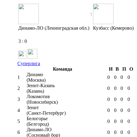
:
Динамо-ЛО (Ленинградская обл.)
Кузбасс (Кемерово)
3
:
0
Суперлига
Команда
И
В
П
О
Динамо
1
0
0
0
0
(Москва)
Зенит-Казань
2
0
0
0
0
(Казань)
Локомотив
3
0
0
0
0
(Новосибирск)
Зенит
4
0
0
0
0
(Санкт-Петербург)
Белогорье
5
0
0
0
0
(Белгород)
Динамо-ЛО
6
0
0
0
0
(Сосновый бор)