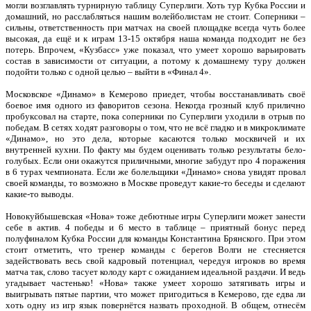
могли возглавлять турнирную таблицу Суперлиги. Хоть тур Кубка России и
домашний, но расслабляться нашим волейболистам не стоит. Соперники –
сильны, ответственность при матчах на своей площадке всегда чуть более
высокая, да ещё и к играм 13-15 октября наша команда подходит не без
потерь. Впрочем, «Кузбасс» уже показал, что умеет хорошо варьировать
состав в зависимости от ситуации, а потому к домашнему туру должен
подойти только с одной целью – выйти в «Финал 4».
Московское «Динамо» в Кемерово приедет, чтобы восстанавливать своё
боевое имя одного из фаворитов сезона. Некогда грозный клуб прилично
пробуксовал на старте, пока соперники по Суперлиги уходили в отрыв по
победам. В сетях ходят разговоры о том, что не всё гладко и в микроклимате
«Динамо», но это дела, которые касаются только москвичей и их
внутренней кухни. По факту мы будем оценивать только результаты бело-
голубых. Если они окажутся приличными, многие забудут про 4 поражения
в 6 турах чемпионата. Если же болельщики «Динамо» снова увидят провал
своей команды, то возможно в Москве проведут какие-то беседы и сделают
какие-то выводы.
Новокуйбышевская «Нова» тоже дебютные игры Суперлиги может занести
себе в актив. 4 победы и 6 место в таблице – приятный бонус перед
полуфиналом Кубка России для команды Константина Брянского. При этом
стоит отметить, что тренер команды с берегов Волги не стесняется
задействовать весь свой кадровый потенциал, чередуя игроков во время
матча так, слово тасует колоду карт с ожиданием идеальной раздачи. И ведь
угадывает частенько! «Нова» также умеет хорошо затягивать игры и
выигрывать пятые партии, что может пригодиться в Кемерово, где едва ли
хоть одну из игр язык повернётся назвать проходной. В общем, отнесём