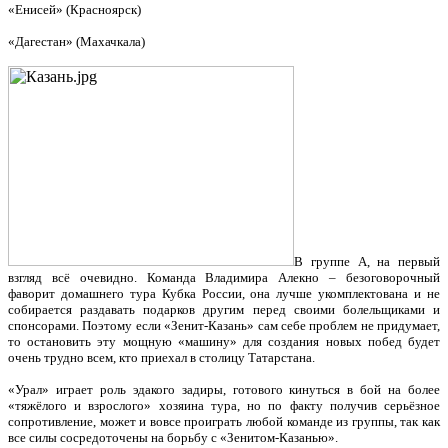
«Енисей» (Красноярск)
«Дагестан» (Махачкала)
В группе А, на первый
взгляд всё очевидно. Команда Владимира Алекно – безоговорочный
фаворит домашнего тура Кубка России, она лучше укомплектована и не
собирается раздавать подарков другим перед своими болельщиками и
спонсорами. Поэтому если «Зенит-Казань» сам себе проблем не придумает,
то остановить эту мощную «машину» для создания новых побед будет
очень трудно всем, кто приехал в столицу Татарстана.
«Урал» играет роль эдакого задиры, готового кинуться в бой на более
«тяжёлого и взрослого» хозяина тура, но по факту получив серьёзное
сопротивление, может и вовсе проиграть любой команде из группы, так как
все силы сосредоточены на борьбу с «Зенитом-Казанью».