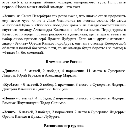
этот клуб к категории тёмных лошадок кемеровского тура. Попортить
нервов «Нова» может любой команде – это факт.
«Зенит» из Санкт-Петербурга так резво начал, что многие стали пророчить
ему место чуть ли не в Лиге Чемпионов по итогам сезона. Но затем
«Газпром-Югра» и «Кузбасс» победами дома и на выезде соответственно
спустили команду Александра Климкина с небес на землю. Перед туром в
Кемерово питерцы провели рокировку в диагонали, где теперь отвечать за
набор очков призван серб Дражен Лубурич. Если он и другой легионер-
лидер «Зенита» Ореоль Камехо подойдут к матчам в столице Кемеровской
области в полной боеготовности, то их команда будет бороться за выход в
«Финал 4», без сомнений.
В чемпионате России:
«Динамо»
- 6 матчей, 2 победы, 4 поражения. 11 место в Суперлиге.
Лидеры: Юрий Бережко и Александр Маркин.
«Кузбасс»
- 6 матчей, 5 побед, 1 пражение. 3 место в Суперлиге. Лидеры:
Дмитрий Ильиных и Дмитрий Пашицкий.
«Нова»
- 6 матчей, 4 победы, 2 поражения. 6 место в Суперлиге. Лидеры:
Романас Шкулявичус и Тодор Скримов.
«Зенит»
- 6 матчей, 3 победы, 3 поражения. 7 место в Суперлиге. Лидерры:
Ореоль Камехо и Дражен Лубурич.
Расписание игр группы.