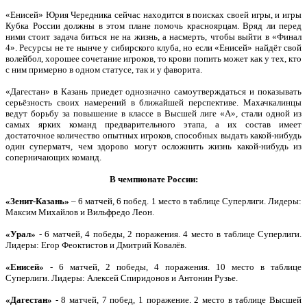
«Енисей» Юрия Чередника сейчас находится в поисках своей игры, и игры
Кубка России должны в этом плане помочь красноярцам. Вряд ли перед
ними стоит задача биться не на жизнь, а насмерть, чтобы выйти в «Финал
4». Ресурсы не те нынче у сибирского клуба, но если «Енисей» найдёт свой
волейбол, хорошее сочетание игроков, то крови попить может как у тех, кто
с ним примерно в одном статусе, так и у фаворита.
«Дагестан» в Казань приедет однозначно самоутверждаться и показывать
серьёзность своих намерений в ближайшей перспективе. Махачкалинцы
ведут борьбу за повышение в классе в Высшей лиге «А», стали одной из
самых ярких команд предварительного этапа, а их состав имеет
достаточное количество опытных игроков, способных выдать какой-нибудь
один суперматч, чем здорово могут осложнить жизнь какой-нибудь из
соперничающих команд.
В чемпионате России:
«Зенит-Казань»
– 6 матчей, 6 побед. 1 место в таблице Суперлиги. Лидеры:
Максим Михайлов и Вильфредо Леон.
«Урал»
- 6 матчей, 4 победы, 2 поражения. 4 место в таблице Суперлиги.
Лидеры: Егор Феоктистов и Дмитрий Ковалёв.
«Енисей»
- 6 матчей, 2 победы, 4 поражения. 10 место в таблице
Суперлиги. Лидеры: Алексей Спиридонов и Антонин Рузье.
«Дагестан»
- 8 матчей, 7 побед, 1 поражение. 2 место в таблице Высшей