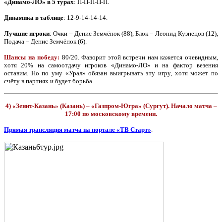
«Динамо-ЛО» в 5 турах
: П-П-П-П-П.
Динамика в таблице
: 12-9-14-14-14.
Лучшие игроки
: Очки – Денис Земчёнок (88), Блок – Леонид Кузнецов (12),
Подача – Денис Земчёнок (6).
Шансы на победу:
80/20. Фаворит этой встречи нам кажется очевидным,
хотя 20% на самоотдачу игроков «Динамо-ЛО» и на фактор везения
оставим. Но по уму «Урал» обязан выигрывать эту игру, хотя может по
счёту в партиях и будет борьба.
4) «Зенит-Казань» (Казань) – «Газпром-Югра» (Сургут). Начало матча –
17:00 по московскому времени.
Прямая трансляция матча на портале «ТВ Старт»
.