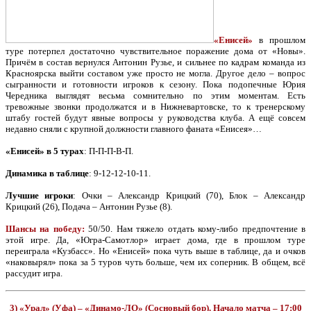
«Енисей»
в прошлом
туре потерпел достаточно чувствительное поражение дома от «Новы».
Причём в состав вернулся Антонин Рузье, и сильнее по кадрам команда из
Красноярска выйти составом уже просто не могла. Другое дело – вопрос
сыгранности и готовности игроков к сезону. Пока подопечные Юрия
Чередника выглядят весьма сомнительно по этим моментам. Есть
тревожные звонки продолжатся и в Нижневартовске, то к тренерскому
штабу гостей будут явные вопросы у руководства клуба. А ещё совсем
недавно сняли с крупной должности главного фаната «Енисея»…
«Енисей» в 5 турах
: П-П-П-В-П.
Динамика в таблице
: 9-12-12-10-11.
Лучшие игроки
: Очки – Александр Крицкий (70), Блок – Александр
Крицкий (26), Подача – Антонин Рузье (8).
Шансы на победу:
50/50. Нам тяжело отдать кому-либо предпочтение в
этой игре. Да, «Югра-Самотлор» играет дома, где в прошлом туре
переиграла «Кузбасс». Но «Енисей» пока чуть выше в таблице, да и очков
«наковырял» пока за 5 туров чуть больше, чем их соперник. В общем, всё
рассудит игра.
3) «Урал» (Уфа) – «Динамо-ЛО» (Сосновый бор). Начало матча – 17:00