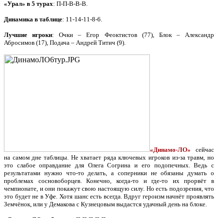
«Урал» в 5 турах
: П-П-В-В-В.
Динамика в таблице
: 11-14-11-8-6.
Лучшие игроки
: Очки – Егор Феоктистов (77), Блок – Александр
Абросимов (17), Подача – Андрей Титич (9).
«Динамо-ЛО»
сейчас
на самом дне таблицы. Не хватает ряда ключевых игроков из-за травм, но
это слабое оправдание для Олега Согрина и его подопечных. Ведь с
результатами нужно что-то делать, а соперники не обязаны думать о
проблемах сосновоборцев. Конечно, когда-то и где-то их прорвёт в
чемпионате, и они покажут свою настоящую силу. Но есть подозрения, что
это будет не в Уфе. Хотя шанс есть всегда. Вдруг героизм начнёт проявлять
Земчёнок, или у Демакова с Кузнецовым выдастся удачный день на блоке.