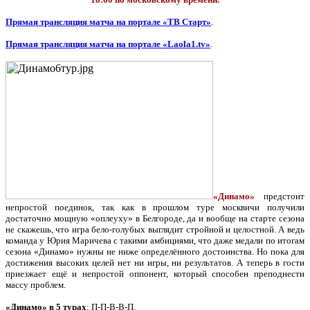
Прямая трансляция матча на портале «ТВ Старт»
.
Прямая трансляция матча на портале «Laola1.tv»
.
«Динамо»
предстоит
непростой поединок, так как в прошлом туре москвичи получили
достаточно мощную «оплеуху» в Белгороде, да и вообще на старте сезона
не скажешь, что игра бело-голубых выглядит стройной и целостной. А ведь
команда у Юрия Маричева с такими амбициями, что даже медали по итогам
сезона «Динамо» нужны не ниже определённого достоинства. Но пока для
достижения высоких целей нет ни игры, ни результатов. А теперь в гости
приезжает ещё и непростой оппонент, который способен преподнести
массу проблем.
«Динамо» в 5 турах
: П-П-В-В-П.