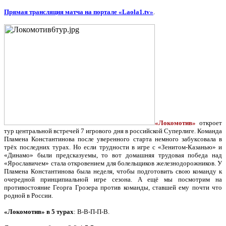
Прямая трансляция матча на портале «Laola1.tv»
.
«Локомотив»
откроет
тур центральной встречей 7 игрового дня в российской Суперлиге. Команда
Пламена Константинова после уверенного старта немного забуксовала в
трёх последних турах. Но если трудности в игре с «Зенитом-Казанью» и
«Динамо» были предсказуемы, то вот домашняя трудовая победа над
«Ярославичем» стала откровением для болельщиков железнодорожников. У
Пламена Константинова была неделя, чтобы подготовить свою команду к
очередной принципиальной игре сезона. А ещё мы посмотрим на
противостояние Георга Грозера против команды, ставшей ему почти что
родной в России.
«Локомотив» в 5 турах
: В-В-П-П-В.