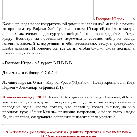
«Газпром-Югра»
в
Казань приедет после изнурительной домашней серии из 3 матчей, в рамках
которой команда Рафаэля Хабибуллина провела 15 партий, но благо каждая
5 из них заканчивалась для сургутян победой, что на выходе даёт 3 победы
кряду. Несмотря на постоянные перемены в составе, сибиряки всегда
готовы к высокой конкуренции, в чём, несомненно, заслуга тренерского
штаба команды. И, конечно же, все хотят, чтобы Сургут снова подарил в
Казани игру-сенсацию.
«Газпром-Югра» в 5 турах
: В-П-В-В-В.
Динамика в таблице
: 6-7-6-5-4.
Лучшие игроки
: Очки – Кирилл Урсов (73), Блок – Петар Крсманович (16),
Подача – Александр Чефранов (11).
Шансы на победу: 70/30.
Более 30% отдавать на победу «Газпрому-Югре»
как-то не получается, даже памятуя о сумасшедших играх между клубами в
последние годы. Просто потому, что состав у хозяев сильнее, да и в
прошлом туре «Зенит-Казань» прилично потрепали, и после этого «люди
Z», как правило, следующего соперника выносят с поля уверенно.
5) «Динамо» (Москва) – «ФАКЕЛ» (Новый Уренгой). Начало матча –
18:00 по московскому времени.