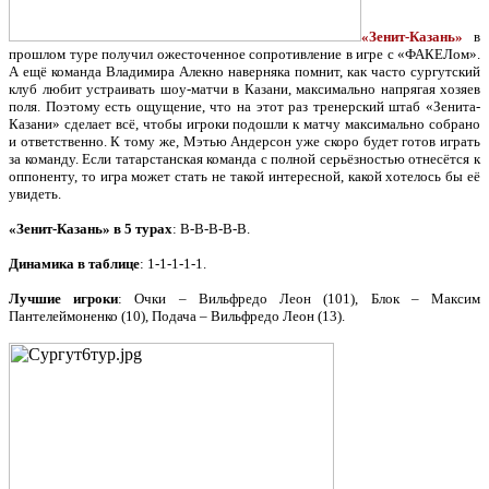
«Зенит-Казань»
в
прошлом туре получил ожесточенное сопротивление в игре с «ФАКЕЛом».
А ещё команда Владимира Алекно наверняка помнит, как часто сургутский
клуб любит устраивать шоу-матчи в Казани, максимально напрягая хозяев
поля. Поэтому есть ощущение, что на этот раз тренерский штаб «Зенита-
Казани» сделает всё, чтобы игроки подошли к матчу максимально собрано
и ответственно. К тому же, Мэтью Андерсон уже скоро будет готов играть
за команду. Если татарстанская команда с полной серьёзностью отнесётся к
оппоненту, то игра может стать не такой интересной, какой хотелось бы её
увидеть.
«Зенит-Казань» в 5 турах
: В-В-В-В-В.
Динамика в таблице
: 1-1-1-1-1.
Лучшие игроки
: Очки – Вильфредо Леон (101), Блок – Максим
Пантелеймоненко (10), Подача – Вильфредо Леон (13).