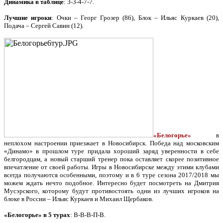
Динамика в таблице
: 3-3-4-7-7.
Лучшие игроки
: Очки – Георг Грозер (86), Блок – Ильяс Куркаев (20),
Подача – Сергей Савин (12).
«Белогорье»
в
неплохом настроении приезжает в Новосибирск. Победа над московским
«Динамо» в прошлом туре придала хороший заряд уверенности в себе
белгородцам, а новый старший тренер пока оставляет скорее позитивное
впечатление от своей работы. Игры в Новосибирске между этими клубами
всегда получаются особенными, поэтому и в 6 туре сезона 2017/2018 мы
можем ждать нечто подобное. Интересно будет посмотреть на Дмитрия
Мусэрского, которому будут противостоять одни из лучших игроков на
блоке в России – Ильяс Куркаев и Михаил Щербаков.
«Белогорье» в 5 турах
: В-В-В-П-В.