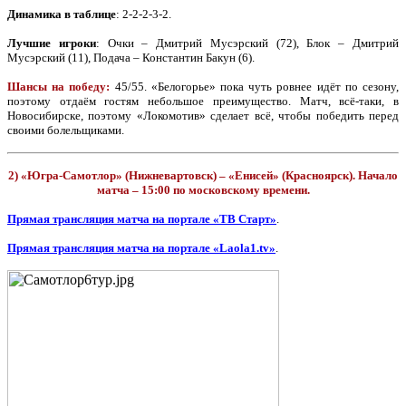
Динамика в таблице
: 2-2-2-3-2.
Лучшие игроки
: Очки – Дмитрий Мусэрский (72), Блок – Дмитрий
Мусэрский (11), Подача – Константин Бакун (6).
Шансы на победу:
45/55. «Белогорье» пока чуть ровнее идёт по сезону,
поэтому отдаём гостям небольшое преимущество. Матч, всё-таки, в
Новосибирске, поэтому «Локомотив» сделает всё, чтобы победить перед
своими болельщиками.
2) «Югра-Самотлор» (Нижневартовск) – «Енисей» (Красноярск). Начало
матча – 15:00 по московскому времени.
Прямая трансляция матча на портале «ТВ Старт»
.
Прямая трансляция матча на портале «Laola1.tv»
.