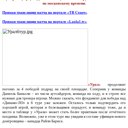
по московскому времени.
Прямая трансляция матча на портале «ТВ Старт»
.
Прямая трансляция матча на портале «Laola1.tv»
.
«Урал»
продолжит
погоню за 4 победой подряд на своей площадке. Соперник у команды
Даниэль Баньоли – из числа аутсайдеров, команда на ходу, и в строю все
нужные для тренера игроки. Можно сказать, что фундамент для победы над
«Динамо-ЛО» в 6 туре уже заложен. Осталось только подтвердить его
хорошей игрой, которая и болельщиков порадует, и команду тоже, да и
место в таблице у «Урала» может стать более приятным после отчётного
поединка. Возможно, уже в этом туре мы увидим в составе уфимцев нового
доигровщика – канадца Райли Барнса.