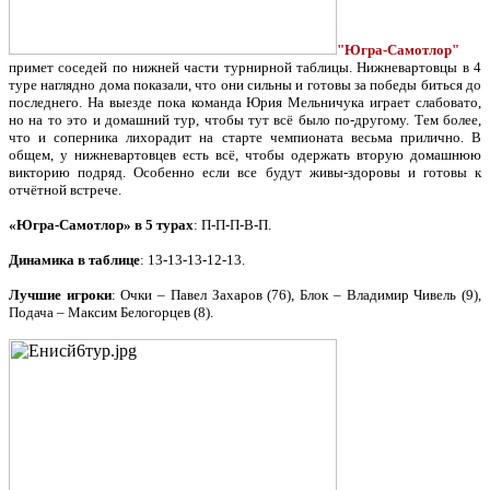
"Югра-Самотлор"
примет
соседей по нижней части турнирной таблицы. Нижневартовцы в 4
туре наглядно дома показали, что они сильны и готовы за победы биться до
последнего. На выезде пока команда Юрия Мельничука играет слабовато,
но на то это и домашний тур, чтобы тут всё было по-другому. Тем более,
что и соперника лихорадит на старте чемпионата весьма прилично. В
общем, у нижневартовцев есть всё, чтобы одержать вторую домашнюю
викторию подряд. Особенно если все будут живы-здоровы и готовы к
отчётной встрече.
«Югра-Самотлор» в 5 турах
: П-П-П-В-П.
Динамика в таблице
: 13-13-13-12-13.
Лучшие игроки
: Очки – Павел Захаров (76), Блок – Владимир Чивель (9),
Подача – Максим Белогорцев (8).