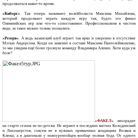
продолжаться какое-то время.
«Киборг»
. Так теперь называют волейболиста Максима Михайлова,
который продолжает играть каждую игру так, будто это финал
Олимпийских игр или что-то сопоставимое. Профессионализм в чистом
виде, за такое можно только похвалить.
«Резерв»
. А ведь казанский клуб играет так ярко и уверенно в отсутствие
Мэтью Андерсона. Когда он заменит в составе Максима Пантелеймоненко,
то мы увидим ещё более грозную команду Владимира Алекно. Хотя куда уж
боле?
«ФАКЕЛ»
лихорадит
на старте сезона не по-детски. Не играют в последних матчах Колодинский
и Лихошерстов, совсем не в нужных привычных кондициях Волков и
Клюка, а в диагонали у новоуренгойцев вообще полная беда. От одного