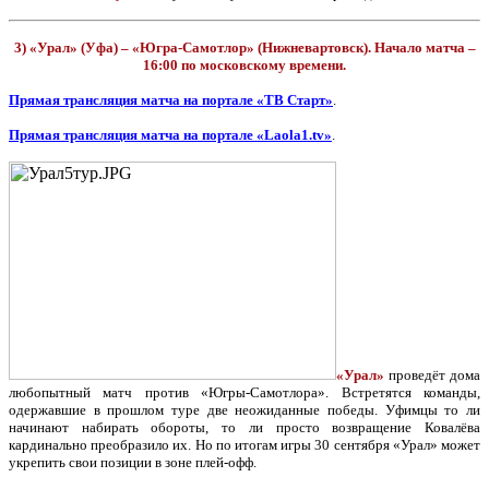
3) «Урал» (Уфа) – «Югра-Самотлор» (Нижневартовск). Начало матча –
16:00 по московскому времени.
Прямая трансляция матча на портале «ТВ Старт»
.
Прямая трансляция матча на портале «Laola1.tv»
.
«Урал»
проведёт дома
любопытный матч против «Югры-Самотлора». Встретятся команды,
одержавшие в прошлом туре две неожиданные победы. Уфимцы то ли
начинают набирать обороты, то ли просто возвращение Ковалёва
кардинально преобразило их. Но по итогам игры 30 сентября «Урал» может
укрепить свои позиции в зоне плей-офф.