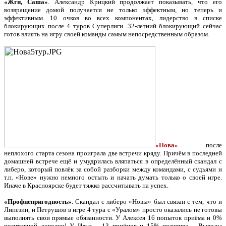
«Жги, Саша»
. Александр Крицкий продолжает показывать, что его
возвращение домой получается не только эффектным, но теперь и
эффективным. 10 очков во всех компонентах, лидерство в списке
блокирующих после 4 туров Суперлиги. 32-летний блокирующий сейчас
готов влиять на игру своей команды самым непосредственным образом.
«Нова»
после
неплохого старта сезона проиграла две встречи кряду. Причём в последней
домашней встрече ещё и умудрилась вляпаться в определённый скандал с
либеро, который повлёк за собой разборки между командами, с судьями и
т.п. «Нове» нужно немного остыть и начать думать только о своей игре.
Иначе в Красноярске будет тяжко рассчитывать на успех.
«Профнепригодность»
. Скандал с либеро «Новы» был связан с тем, что и
Липезин, и Петрушов в игре 4 тура с «Уралом» просто оказались не готовы
выполнять свои прямые обязанности. У Алексея 16 попыток приёма и 0%
позитивной доводки! У Ильи – 13 приёмов и 15% позитива… Выводы