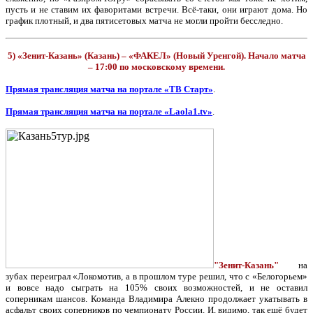
пусть и не ставим их фаворитами встречи. Всё-таки, они играют дома. Но
график плотный, и два пятисетовых матча не могли пройти бесследно.
5) «Зенит-Казань» (Казань) – «ФАКЕЛ» (Новый Уренгой). Начало матча
– 17:00 по московскому времени.
Прямая трансляция матча на портале «ТВ Старт»
.
Прямая трансляция матча на портале «Laola1.tv»
.
"Зенит-Казань"
на
зубах переиграл «Локомотив, а в прошлом туре решил, что с «Белогорьем»
и вовсе надо сыграть на 105% своих возможностей, и не оставил
соперникам шансов. Команда Владимира Алекно продолжает укатывать в
асфальт своих соперников по чемпионату России. И, видимо, так ещё будет