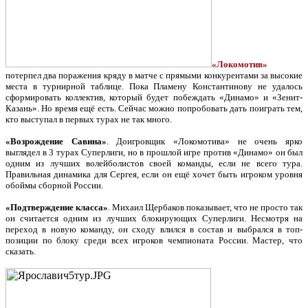
«Локомотив»
потерпел два поражения кряду в матче с прямыми конкурентами за высокие
места в турнирной таблице. Пока Пламену Константинову не удалось
сформировать коллектив, который будет побеждать «Динамо» и «Зенит-
Казань». Но время ещё есть. Сейчас можно попробовать дать поиграть тем,
кто выступал в первых турах не так много.
«Возрождение Савина»
. Доигровщик «Локомотива» не очень ярко
выглядел в 3 турах Суперлиги, но в прошлой игре против «Динамо» он был
одним из лучших волейболистов своей команды, если не всего тура.
Правильная динамика для Сергея, если он ещё хочет быть игроком уровня
обоймы сборной России.
«Подтверждение класса»
. Михаил Щербаков показывает, что не просто так
он считается одним из лучших блокирующих Суперлиги. Несмотря на
переход в новую команду, он сходу влился в состав и выбрался в топ-
позиции по блоку среди всех игроков чемпионата России. Мастер, что
сказать.