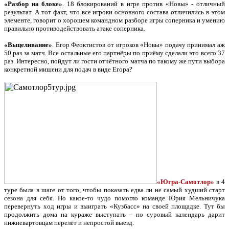
«Разбор на блоке»
. 18 блокирований в игре против «Новы» - отличный
результат. А тот факт, что все игроки основного состава отличились в этом
элементе, говорит о хорошем командном разборе игры соперника и умению
правильно противодействовать атаке соперника.
«Выцеливание»
. Егор Феоктистов от игроков «Новы» подачу принимал аж
50 раз за матч. Все остальные его партнёры по приёму сделали это всего 37
раз. Интересно, пойдут ли гости отчётного матча по такому же пути выбора
конкретной мишени для подач в виде Егора?
«Югра-Самотлор»
в 4
туре была в шаге от того, чтобы показать едва ли не самый худший старт
сезона для себя. Но какое-то чудо помогло команде Юрия Мельничука
перевернуть ход игры и выиграть «Кузбасс» на своей площадке. Тут бы
продолжить дома на кураже выступать – но суровый календарь дарит
нижневартовцам перелёт и непростой выезд.