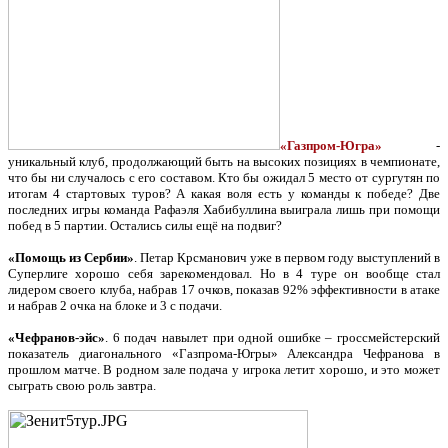
«Газпром-Югра»
-
уникальный клуб, продолжающий быть на высоких позициях в чемпионате,
что бы ни случалось с его составом. Кто бы ожидал 5 место от сургутян по
итогам 4 стартовых туров? А какая воля есть у команды к победе? Две
последних игры команда Рафаэля Хабибуллина выиграла лишь при помощи
побед в 5 партии. Остались силы ещё на подвиг?
«Помощь из Сербии»
. Петар Крсманович уже в первом году выступлений в
Суперлиге хорошо себя зарекомендовал. Но в 4 туре он вообще стал
лидером своего клуба, набрав 17 очков, показав 92% эффективности в атаке
и набрав 2 очка на блоке и 3 с подачи.
«Чефранов-эйс»
. 6 подач навылет при одной ошибке – гроссмейстерский
показатель диагонального «Газпрома-Югры» Александра Чефранова в
прошлом матче. В родном зале подача у игрока летит хорошо, и это может
сыграть свою роль завтра.