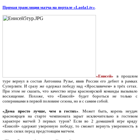
Прямая трансляция матча на портале «Laola1.tv»
.
«Енисей»
в прошлом
туре вернул в состав Антонина Рузье, явив России его дебют в рамках
Суперлиги. И сразу же одержал победу над «Ярославичем» в трёх сетах.
При этом не сказать, что качество игры красноярской команды вызывало
восхищение. Похоже, что «Енисей» будет бороться не только с
соперниками в первой половине сезона, но и с самим собой.
«Дома просто лучше, чем в гостях»
. Может быть, корень неудач
красноярцев на старте чемпионата зарыт исключительно в гостевом
характере матчей 3 первых туров? Если во 2 домашней игре кряду
«Енисей» одержит уверенную победу, то сможет вернуть уверенность в
своих силах перед предстоящим матчем.