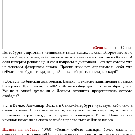
«Зенит»
из Санкт-
Петербурга стартовал в чемпионате выше всяких похвал. Второе место по
итогам 4 туров, вслед за более опытным и именитым «тёзкой» из Казани. А
если питерцы решат ещё и свои вопросы в диагонали – станут совсем уже
не теневым фаворитом сезона. Проект начинает оправдывать себя уже
сейчас, а что будет тогда, когда «Зенит» наберётся опыта, как клуб?
«Орёл…»
. Кубинский доигровщик Камехо прекрасно адаптирован в рамках
Суперлиги. Прошлая игра с «ФАКЕЛом» вообще для него стала образцовой.
Уж не к очной дуэли ли с Леоном готовится представитель острова
свободы?
«… и Волк»
. Александр Волков в Санкт-Петербурге чувствует себя явно в
своей тарелке. Появилась лёгкость, вернулась былая скорость, а опыт и
понимание игры никуда и не думали пропадать. И вот Олимпийский
чемпион показывает снова волейбол просто высочайшего класса.
Шансы на победу
: 40/60. «Зенит» сейчас выглядит более сильно и
слаженно, но «Газпром-Югру» сбрасывать со счетов мы тоже не хотим,