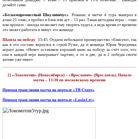
делайте сами.
«Бескомпромиссный Шкулявичус»
. Романас в матче 4 тура выиграл в
атаке 21 очко, а пробил в блок или аут – 15 раз. Такая методика игры – «пан
или пропал» - иногда позволяет ему творить чудеса, а ведь время от времени
это может работать в минус его команде.
Шансы на победу
: 55/45. Отдаем небольшое преимущество «Енисею», так
как в его составе вернулся в строй Рузье, да и команда Юрия Чередника
играет дома. «Нове» оставляем хороший шанс на победу за счёт того, что
она в каждой игре выигрывает партию, а то и две, да и 2 победы своём
активе уже имеет.
2) «Локомотив» (Новосибирск) – «Ярославич» (Ярославль). Начало
матча – 13:30 по московскому времени.
Прямая трансляция матча на портале «ТВ Старт»
.
Прямая трансляция матча на портале «Laola1.tv»
.