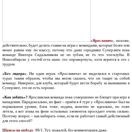
«Ярославич»
, похоже,
действительно, будет делать ставки на игры с командами, которые более или
менее равны ему по классу, потому что даже середняки Суперлиги пока
команде Виктора Сидальникова не по зубам, не то что топ-клубы. В
Новосибирске у гостей есть шанс это опровергнуть, хотя верится в это с
трудом.
«Без лидера»
. Ни один игрок «Ярославича» не выделился в стартовых
турах таким образом, чтобы мы могли сказать, что он тащит за собой
команду. Наверное, для клуба, который будет вести борьбу за выживание в
Суперлиге, это не есть хорошо.
«Как забить»?
Ярославская команда пока совершенно не блещет при игре в
нападении. Парадоксально, но факт – приём в 4 туре у «Ярославича» был на
нормальном уровне, блок тоже, подача, конечно не идеально, но тоже
летела, а вот атака на фоне остальных элементов проседает очень сильно.
Поэтому вопрос – как набирать очки, если не работает самый действенный
для этого способ?
Шансы на победу
: 99/1. Тут, пожалуй, без комментариев даже.