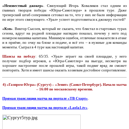
«Неизвестный джокер»
. Связующий Игорь Коваликов стал одним из
главных творцов победы «Югры-Самотлора» в прошлом туре. Даже
тренерский штаб соперников сетовал на то, что у них не было информации
по игре этого связующего. «Урал» успеет подготовиться к джокеру гостей?
«Кэп»
. Виктор Сысоев, который не сказать, что блистал в стартовых турах
сезона, вдруг на родной площадке наглядно показал, почему у него под
номером нашивка капитана. Минимум ошибок, отличные показатели в атаке
и в приёме, по очку на блоке и подаче, и всё это – в нужные для команды
моменты. Сыграл в 4 туре как настоящий капитан.
Шансы на победу
: 65/35. «Урал» играет на своей площадке, у него
получше подбор игроков, а «Югра-Самотлор» на выезде, несмотря на
хорошее настроение после прошлой игры, такой подвиг вряд ли сможет
повторить. Хотя и имеет шансы оказать хозяевам достойное сопротивление.
4) «Газпром-Югра» (Сургут) – «Зенит» (Санкт-Петербург). Начало матча
– 16:00 по московскому времени.
Прямая трансляция матча на портале «ТВ Старт»
.
Прямая трансляция матча на портале «Laola1.tv»
.