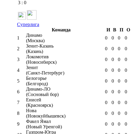
3
:
0
Суперлига
Команда
И
В
П
О
Динамо
1
0
0
0
0
(Москва)
Зенит-Казань
2
0
0
0
0
(Казань)
Локомотив
3
0
0
0
0
(Новосибирск)
Зенит
4
0
0
0
0
(Санкт-Петербург)
Белогорье
5
0
0
0
0
(Белгород)
Динамо-ЛО
6
0
0
0
0
(Сосновый бор)
Енисей
7
0
0
0
0
(Красноярск)
Нова
8
0
0
0
0
(Новокуйбышевск)
Факел Ямал
9
0
0
0
0
(Новый Уренгой)
Газпром-Югра