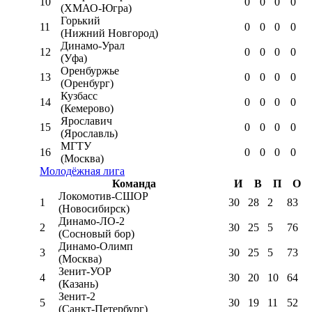
10
0
0
0
0
(ХМАО-Югра)
Горький
11
0
0
0
0
(Нижний Новгород)
Динамо-Урал
12
0
0
0
0
(Уфа)
Оренбуржье
13
0
0
0
0
(Оренбург)
Кузбасс
14
0
0
0
0
(Кемерово)
Ярославич
15
0
0
0
0
(Ярославль)
МГТУ
16
0
0
0
0
(Москва)
Молодёжная лига
Команда
И
В
П
О
Локомотив-CШОР
1
30
28
2
83
(Новосибирск)
Динамо-ЛО-2
2
30
25
5
76
(Сосновый бор)
Динамо-Олимп
3
30
25
5
73
(Москва)
Зенит-УОР
4
30
20
10
64
(Казань)
Зенит-2
5
30
19
11
52
(Санкт-Петербург)