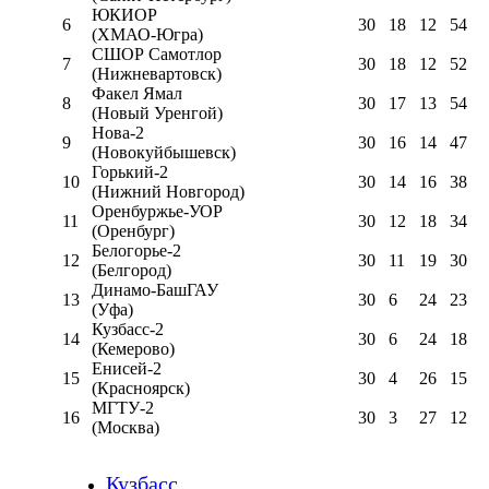
ЮКИОР
6
30
18
12
54
(ХМАО-Югра)
СШОР Самотлор
7
30
18
12
52
(Нижневартовск)
Факел Ямал
8
30
17
13
54
(Новый Уренгой)
Нова-2
9
30
16
14
47
(Новокуйбышевск)
Горький-2
10
30
14
16
38
(Нижний Новгород)
Оренбуржье-УОР
11
30
12
18
34
(Оренбург)
Белогорье-2
12
30
11
19
30
(Белгород)
Динамо-БашГАУ
13
30
6
24
23
(Уфа)
Кузбасс-2
14
30
6
24
18
(Кемерово)
Енисей-2
15
30
4
26
15
(Красноярск)
МГТУ-2
16
30
3
27
12
(Москва)
Кузбасс