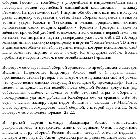
Сборная России по волейболу в упорнейшем и напряженнейшем матче
переиграла хозяев европейской олимпийской квалификации - команду
Германии. На протяжении всей 1 партии обе сборных шли нога в ногу, не
давая сопернику оторваться в счёте. Наша сборная опиралась в атаке на
точные удары Клюки и Тетюхина, а немцы, традиционно, активно
использовали своих мощных крайних - Фромма и Грозера, а также не
забывали при любой удобной возможности использовать первый темп. Тем
не менее, вся интрига в партии развернулась уже после счёта 23:23, когда
команды начали активную перестрелку в игре на "больше/меньше". В итоге,
в длительном обмене мячей преуспели немцы, которые использовали свой
шанс закончить партию в свою пользу. На очередном сетболе Волков
пробил в аут первым темпом, и сет отошёл команде Германии.
Во втором сете игра нашей сборной существенно преобразилась с выходом
Вольвича. Подопечные Владимира Алекно ещё с 1 партии нашли
противоядие атакам Грозера, а во втором сете прихватили ещё и Фромма,
что существенно снизило атакующий потенциал бундесмандшафт. Тем не
менее, к концовке партии волейболисты сборной России допустили ряд
собственных ошибок, а немцы за счёт отличной игры в обороне и
последующим удачным действиям Калиберды смогли сравнять счёт. Но
серия опасных планирующих подач Вольвича и силовых от Михайлова
снова вернули преимущество нашей сборной, у которой игра в атаке была
во втором сете в полном порядке - 25:22.
В третьей партии команда Владимира Алекно окончательно
раскрепостилась и продолжила давить соперников. Очень продуктивно
вписался в игру сборной России Вольвич, который отменно подавал и
нападал, а его партнёр Ащев продолжал раз за разом останавливать атаки