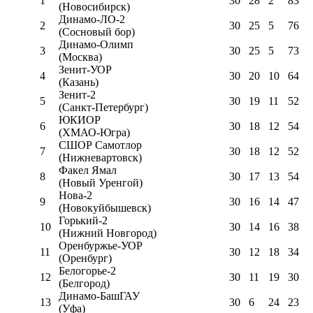
1
30
28
2
83
(Новосибирск)
Динамо-ЛО-2
2
30
25
5
76
(Сосновый бор)
Динамо-Олимп
3
30
25
5
73
(Москва)
Зенит-УОР
4
30
20
10
64
(Казань)
Зенит-2
5
30
19
11
52
(Санкт-Петербург)
ЮКИОР
6
30
18
12
54
(ХМАО-Югра)
СШОР Самотлор
7
30
18
12
52
(Нижневартовск)
Факел Ямал
8
30
17
13
54
(Новый Уренгой)
Нова-2
9
30
16
14
47
(Новокуйбышевск)
Горький-2
10
30
14
16
38
(Нижний Новгород)
Оренбуржье-УОР
11
30
12
18
34
(Оренбург)
Белогорье-2
12
30
11
19
30
(Белгород)
Динамо-БашГАУ
13
30
6
24
23
(Уфа)