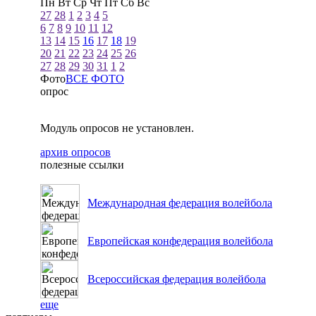
Пн
Вт
Ср
Чт
Пт
Сб
Вс
27
28
1
2
3
4
5
6
7
8
9
10
11
12
13
14
15
16
17
18
19
20
21
22
23
24
25
26
27
28
29
30
31
1
2
Фото
ВСЕ ФОТО
опрос
Модуль опросов не установлен.
архив опросов
полезные ссылки
Международная федерация волейбола
Европейская конфедерация волейбола
Всероссийская федерация волейбола
еще