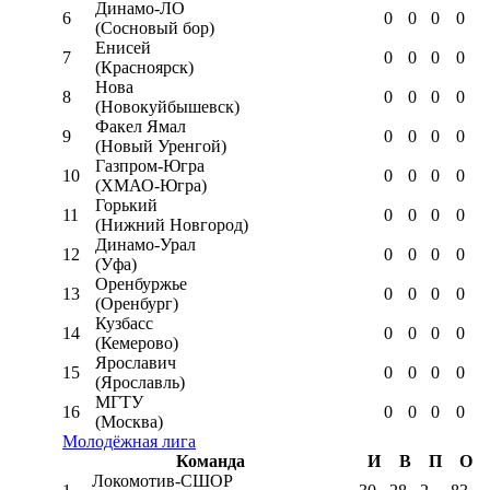
Динамо-ЛО
6
0
0
0
0
(Сосновый бор)
Енисей
7
0
0
0
0
(Красноярск)
Нова
8
0
0
0
0
(Новокуйбышевск)
Факел Ямал
9
0
0
0
0
(Новый Уренгой)
Газпром-Югра
10
0
0
0
0
(ХМАО-Югра)
Горький
11
0
0
0
0
(Нижний Новгород)
Динамо-Урал
12
0
0
0
0
(Уфа)
Оренбуржье
13
0
0
0
0
(Оренбург)
Кузбасс
14
0
0
0
0
(Кемерово)
Ярославич
15
0
0
0
0
(Ярославль)
МГТУ
16
0
0
0
0
(Москва)
Молодёжная лига
Команда
И
В
П
О
Локомотив-CШОР