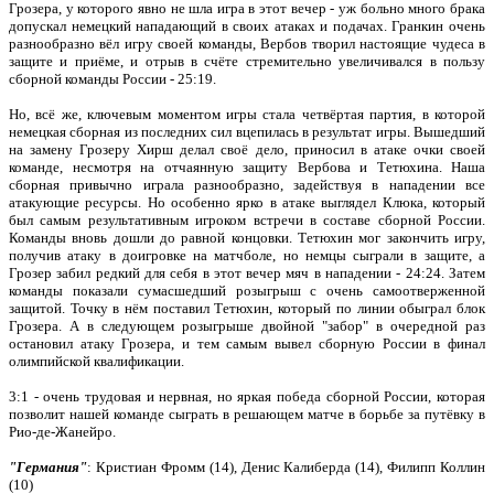
Грозера, у которого явно не шла игра в этот вечер - уж больно много брака
допускал немецкий нападающий в своих атаках и подачах. Гранкин очень
разнообразно вёл игру своей команды, Вербов творил настоящие чудеса в
защите и приёме, и отрыв в счёте стремительно увеличивался в пользу
сборной команды России - 25:19.
Но, всё же, ключевым моментом игры стала четвёртая партия, в которой
немецкая сборная из последних сил вцепилась в результат игры. Вышедший
на замену Грозеру Хирш делал своё дело, приносил в атаке очки своей
команде, несмотря на отчаянную защиту Вербова и Тетюхина. Наша
сборная привычно играла разнообразно, задействуя в нападении все
атакующие ресурсы. Но особенно ярко в атаке выглядел Клюка, который
был самым результативным игроком встречи в составе сборной России.
Команды вновь дошли до равной концовки. Тетюхин мог закончить игру,
получив атаку в доигровке на матчболе, но немцы сыграли в защите, а
Грозер забил редкий для себя в этот вечер мяч в нападении - 24:24. Затем
команды показали сумасшедший розыгрыш с очень самоотверженной
защитой. Точку в нём поставил Тетюхин, который по линии обыграл блок
Грозера. А в следующем розыгрыше двойной "забор" в очередной раз
остановил атаку Грозера, и тем самым вывел сборную России в финал
олимпийской квалификации.
3:1 - очень трудовая и нервная, но яркая победа сборной России, которая
позволит нашей команде сыграть в решающем матче в борьбе за путёвку в
Рио-де-Жанейро.
"Германия"
: Кристиан Фромм (14), Денис Калиберда (14), Филипп Коллин
(10)