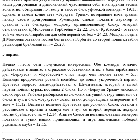
наши доигровщики и диагональный чувствовали себя в нападении весьма
вольготно, обыгрывая по темпу и высоте блок уфимской команды – 19:15.
Однако, в самом конце сета «Беркуты Урала», потерявшие из-за травмы
пальца своего доигровщика Урманцева, смогли показать характер и
сравнять счёт благодаря мощному организованному блоку, который
отловил атаки Д.Моисеева и Горбачёва – 22:22. Блок «Кузбасса-2» ответил
той же монетой, заработав для себя первый сетбол – 24:23. Мощная подача
Д.Моисеева оставила гостей без атаки, а Горбачёв со второй попытки забил
решающий брейковый мяч – 25:23.
5 партия.
Начало пятого сета получилось интересным. Обе команды отлично
действовали в защите, в страховке собственных атак, а блок зарабатывал
для «Беркутов» и «Кузбасса-2» очки чаще, чем точные атаки – 5:5.
Команды продолжили ровный волейбол до конца укороченной партии.
Кречетов здорово взаимодействовал с Шелгачевым, который в пятой
партии поймал кураж, поставил 2 блока. Но и «Беркуты Урала» находили
своих героев. Рыбаков разбирался из сложных ситуаций, откручивая мяч от
блока в аут, а блок «Беркутов» ловил атаки доигровщиков кемеровчан в 4
зоне – 11:12. Васильев поменял Кречетова для усиления блока, остался в
расстановке с приёма и скинул мяч в аут со второй передачи, подарив
гостям брейковое очко – 12:14. А затем Селютин незамысловатым планером
поставил в тупик наших принимающих, и игра закончилась победой
уфимского клуба – 12:15.
Таким образом, «Кузбасс-2» записал на свой счёт одно очко по итогам