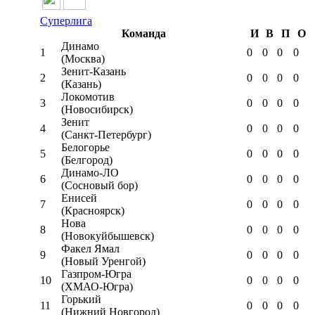
Суперлига
Команда
И
В
П
О
Динамо
1
0
0
0
0
(Москва)
Зенит-Казань
2
0
0
0
0
(Казань)
Локомотив
3
0
0
0
0
(Новосибирск)
Зенит
4
0
0
0
0
(Санкт-Петербург)
Белогорье
5
0
0
0
0
(Белгород)
Динамо-ЛО
6
0
0
0
0
(Сосновый бор)
Енисей
7
0
0
0
0
(Красноярск)
Нова
8
0
0
0
0
(Новокуйбышевск)
Факел Ямал
9
0
0
0
0
(Новый Уренгой)
Газпром-Югра
10
0
0
0
0
(ХМАО-Югра)
Горький
11
0
0
0
0
(Нижний Новгород)