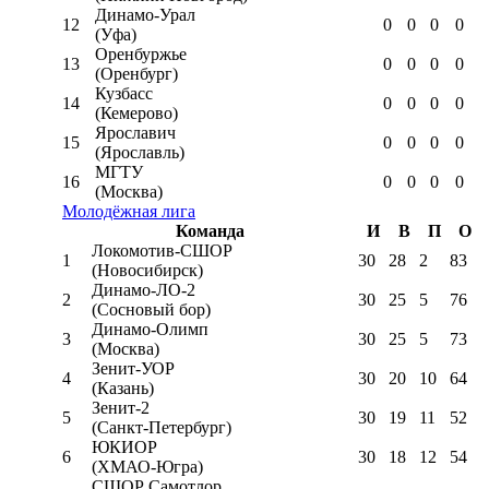
Динамо-Урал
12
0
0
0
0
(Уфа)
Оренбуржье
13
0
0
0
0
(Оренбург)
Кузбасс
14
0
0
0
0
(Кемерово)
Ярославич
15
0
0
0
0
(Ярославль)
МГТУ
16
0
0
0
0
(Москва)
Молодёжная лига
Команда
И
В
П
О
Локомотив-CШОР
1
30
28
2
83
(Новосибирск)
Динамо-ЛО-2
2
30
25
5
76
(Сосновый бор)
Динамо-Олимп
3
30
25
5
73
(Москва)
Зенит-УОР
4
30
20
10
64
(Казань)
Зенит-2
5
30
19
11
52
(Санкт-Петербург)
ЮКИОР
6
30
18
12
54
(ХМАО-Югра)
СШОР Самотлор