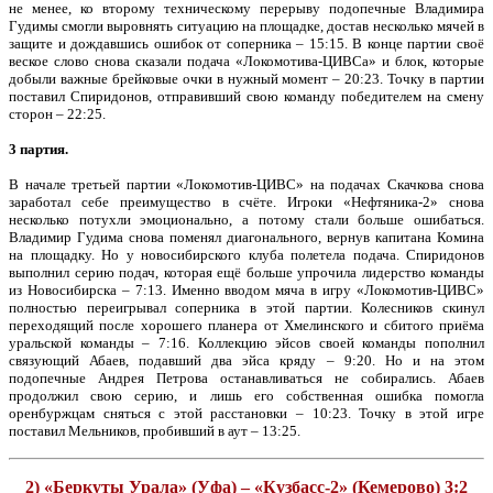
не менее, ко второму техническому перерыву подопечные Владимира
Гудимы смогли выровнять ситуацию на площадке, достав несколько мячей в
защите и дождавшись ошибок от соперника – 15:15. В конце партии своё
веское слово снова сказали подача «Локомотива-ЦИВСа» и блок, которые
добыли важные брейковые очки в нужный момент – 20:23. Точку в партии
поставил Спиридонов, отправивший свою команду победителем на смену
сторон – 22:25.
3 партия.
В начале третьей партии «Локомотив-ЦИВС» на подачах Скачкова снова
заработал себе преимущество в счёте. Игроки «Нефтяника-2» снова
несколько потухли эмоционально, а потому стали больше ошибаться.
Владимир Гудима снова поменял диагонального, вернув капитана Комина
на площадку. Но у новосибирского клуба полетела подача. Спиридонов
выполнил серию подач, которая ещё больше упрочила лидерство команды
из Новосибирска – 7:13. Именно вводом мяча в игру «Локомотив-ЦИВС»
полностью переигрывал соперника в этой партии. Колесников скинул
переходящий после хорошего планера от Хмелинского и сбитого приёма
уральской команды – 7:16. Коллекцию эйсов своей команды пополнил
связующий Абаев, подавший два эйса кряду – 9:20. Но и на этом
подопечные Андрея Петрова останавливаться не собирались. Абаев
продолжил свою серию, и лишь его собственная ошибка помогла
оренбуржцам сняться с этой расстановки – 10:23. Точку в этой игре
поставил Мельников, пробивший в аут – 13:25.
2) «Беркуты Урала» (Уфа) – «Кузбасс-2» (Кемерово) 3:2