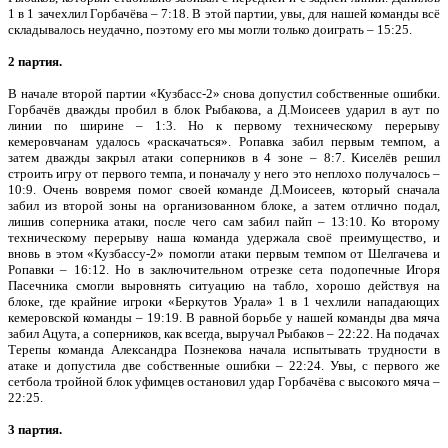
1 в 1 зачехлил Горбачёва – 7:18. В этой партии, увы, для нашей команды всё
складывалось неудачно, поэтому его мы могли только доиграть – 15:25.
2 партия.
В начале второй партии «Кузбасс-2» снова допустил собственные ошибки.
Горбачёв дважды пробил в блок Рыбакова, а Д.Моисеев ударил в аут по
линии по ширине – 1:3. Но к первому техническому перерыву
кемеровчанам удалось «раскачаться». Ропавка забил первым темпом, а
затем дважды закрыл атаки соперников в 4 зоне – 8:7. Киселёв решил
строить игру от первого темпа, и поначалу у него это неплохо получалось –
10:9. Очень вовремя помог своей команде Д.Моисеев, который сначала
забил из второй зоны на организованном блоке, а затем отлично подал,
лишив соперника атаки, после чего сам забил пайп – 13:10. Ко второму
техническому перерыву наша команда удержала своё преимущество, и
вновь в этом «Кузбассу-2» помогли атаки первым темпом от Шелгачева и
Ропавки – 16:12. Но в заключительном отрезке сета подопечные Игоря
Пасечника смогли выровнять ситуацию на табло, хорошо действуя на
блоке, где крайние игроки «Беркутов Урала» 1 в 1 чехлили нападающих
кемеровской команды – 19:19. В равной борьбе у нашей команды два мяча
забил Ацута, а соперников, как всегда, выручал Рыбаков – 22:22. На подачах
Терепы команда Александра Познекова начала испытывать трудности в
атаке и допустила две собственные ошибки – 22:24. Увы, с первого же
сетбола тройной блок уфимцев остановил удар Горбачёва с высокого мяча –
22:25.
3 партия.