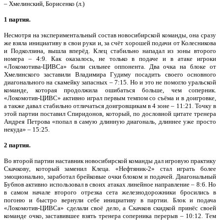
– Хмелинский, Борисенко (л.)
1 партия.
Несмотря на экспериментальный состав новосибирской команды, она сразу
же взяла инициативу в свои руки и, за счёт хорошей подачи от Колесникова
и Подколзина, вышла вперёд. Клец стабильно нападал из зоны второго
номера – 4:9. Как оказалось, не только в подаче и в атаке игроки
«Локомотива-ЦИВСа» были сильнее оппонента. Два очка на блоке от
Хмелинского заставили Владимира Гудиму посадить своего основного
диагонального на скамейку запасных – 7:15. Но и это не помогло уральской
команде, которая продолжила ошибаться больше, чем соперник.
«Локомотив-ЦИВС» активно играл первым темпом со съёма и в доигровке,
а также давал стабильно отличаться доигровщикам в 4 зоне – 11:21. Точку в
этой партии поставил Спиридонов, который, по дословной цитате тренера
Андрея Петрова «попал в самую длинную диагональ, длиннее уже просто
некуда» – 15:25.
2 партия.
Во второй партии наставник новосибирской команды дал игровую практику
Скачкову, который заменил Клеца. «Нефтяник-2» стал играть более
эмоционально, заработал брейковые очки блоком и подачей. Диагональный
Бубнов активно использовал в своих атаках линейное направление – 8:6. Но
в самом начале второго отрезка сета железнодорожники бросились в
погоню и быстро вернули себе инициативу в партии. Блок и подача
«Локомотив-ЦИВСа» сделали своё дело, а Скачков скидкой принёс своей
команде очко, заставившее взять тренера соперника перерыв – 10:12. Тем