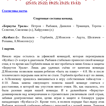
(25:15; 25:22; 19:25; 23:25; 15:12)
Статистика матча
.
Стартовые составы команд.
«Беркуты Урала»
: Петров - Рыбаков, Данилов - Урманцев, Терепа -
Селютин, Смеленко (л.), Хайруллин (л.)
«Кузбасс-2»
: Васильев – Горбачёв, Д.Моисеев – Ацута, Шелгачев –
Ропавка, А.Моисеев (л.)
1 партия.
Начало игры осталось за уфимской командой, которая переигрывала
«Кузбасс-2» в игре в диагонали. Рыбаков стабильно приносил своей команде
очки, в то время как Горбачёв никак не мог пробиться мимо блока и защиты
«Беркутов Урала». Лишь два удачных съёма от капитана команды
Д.Моисеева позволяли нашим ребятам «быть на плаву» – 4:8. Но и после
технического перерыва нам легче не стало. Горбачёв пробил в аут по линии,
а А.Познекову пришлось вмешиваться в игру собственным тайм-аутом –
4:10. Лишь замена связующего помогла нашей команде сняться с
расстановки, в которой мы упустили много очков. Но, как оказалось, это
была разовая акция нашей команды. И в дальнейшем «Беркуты»
доминировали над кемеровчанам и стремительно увеличивали свой отрыв,
забивая доигровочные мячи, цепко играя в защите и блокируя удары
нападающих «Кузбасса-2». Кроме того, в полном порядке был лидер атак
Рыбаков, который стабильно забивал с передней и с задней линии. Данилов