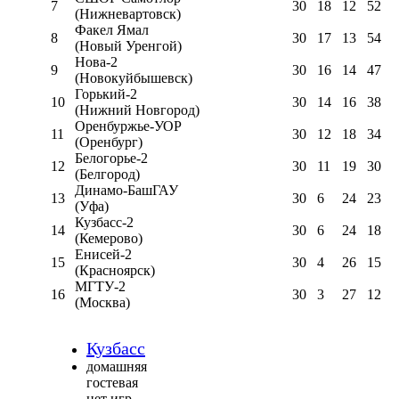
7
30
18
12
52
(Нижневартовск)
Факел Ямал
8
30
17
13
54
(Новый Уренгой)
Нова-2
9
30
16
14
47
(Новокуйбышевск)
Горький-2
10
30
14
16
38
(Нижний Новгород)
Оренбуржье-УОР
11
30
12
18
34
(Оренбург)
Белогорье-2
12
30
11
19
30
(Белгород)
Динамо-БашГАУ
13
30
6
24
23
(Уфа)
Кузбасс-2
14
30
6
24
18
(Кемерово)
Енисей-2
15
30
4
26
15
(Красноярск)
МГТУ-2
16
30
3
27
12
(Москва)
Кузбасс
домашняя
гостевая
нет игр