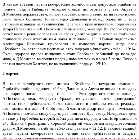
В начале третьей партии кемеровские волейболисты допустили ошибки на
приёме подачи Рыбакова, которые стоили им отрыва в счёте. Ацута и
Д.Моисеев держали съём, но для восстановления равенства на табло нужно
было нечто большее. Точный удар Данилова в обвод блока по 5 зоне
отправил команды на технический перерыв с преимуществом подопечных
Игоря Пасечника – 6:8. Но это не сломило нашу команду. Во втором отрезке
сета Киселёв решил опереться на своих доигровщиков, которые стабильно
приносили очки атаками из 4 зоны и пайпом – 13:13.Рывок подопечные
Александра Познекова приберегли на концовку партии, когда блок
«Кузбасса-2» остановил несколько атак лидеров уфимского клуба – 19:14.
Очень здорово провёл концовку в атаке Горбачёв, забивший до пола два
мяча, а Д.Моисеев выполнил подачу навылет точно в угол 5 зоны. Точку в
партии поставил Халитов, не выполнивший подачу – 25:19.
4 партия.
В начале четвёртого сета игроки «Кузбасаа-2» неудачно атаковали.
Горбачёв пробил в одиночный блок Данилова, а Ацута не попал в площадку
по ширине после перевода с 4 по 4. Это дорогого стоило команде
А.Познекова, ведь «Беркуты Урала», очнувшиеся после проигранной
партии, стали действовать более напористо и изобретательно, реализуя
свои шансы в атаке – 4:8. Во второй части сета картина игры поменялась.
А.Познеков поменял связующего, дав поиграть Кречетову. Наладились дела
в атаке у Горбачёва, который забил два мяча подряд, а сам Егор выполнил
эйс. Длинный розыгрыш с хорошей защитой кемеровчан завершил точным
ударом Д.Моисеев, и счёт на табло стал равным – 12:12. В заключительной
трети партии кемеровчане ещё лучше стали действовать в защите.
Полностью пропала уверенность у крайних нападающих «Беркутов», а вот