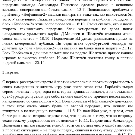
перерыва команда Александра Познекова сделала рывок, в основном
заставляя соперников ошибаться самих – 12:7. Появившиеся проблемы с
приёмом у «Нефтяника-2» мешали им играть в атаке так, как им хотелось бы
того. У связующего Рыжкова разладилась передача из глубины площадки, и
блок «Кузбасса-2» этим воспользовался – 16:10. Стоит сказать, что и после
второго технического перерыва блок кемеровчан не давал покоя
нападающим уральского клуба. Д.Моисеев и Шелгачёв отловили атаки
своих оппонентов – 18:10. Подопечные В.Гудимы развалились прямо на
глазах кемеровской публики. Ни одна атака оренбургской команды не
долетала до пола «Кузбасса-2» без касания на блоке или в защите – 21:12.
Блок Горбачёва в длинном розыгрыше на подаче Шелгачёва принёс нашим
игрокам множество сетболов. И сам Шелгачёв поставил точку в партии
подачей навылет – 25:14.
3 партия.
С первых розыгрышей третьей партии кемеровчане проявили серьёзность в
своих намерениях закончить игру уже после этого сета. Горбачёв выдал
серию плотных подач, одна из которых пришлась навылет, а на остальных
оренбуржцы допустили две собственные ошибки по причине несостыковки
нападающего со связующим – 5:1. Волейболисты «Нефтяника-2» допускали
в этой игре очень много брака на второй передаче, что мешало им
втянуться в полноценную погоню – 11:6. Но волейбол уже, в целом, стал
более ровным во втором отрезке сета, что привело к тому, что ко второму
техническому разрыв никак не поменялся – 16:11. Подопечные Александра
Познекова в начале заключительной части сета стали много ошибаться сами
в простых ситуациях – не подали подачу, скинули в сетку атаку, допустили
ошибку при страховке от блока, чем вернули интригу в партию – 18:17. Но