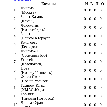
Команда
И
В
П
О
Динамо
1
0
0
0
0
(Москва)
Зенит-Казань
2
0
0
0
0
(Казань)
Локомотив
3
0
0
0
0
(Новосибирск)
Зенит
4
0
0
0
0
(Санкт-Петербург)
Белогорье
5
0
0
0
0
(Белгород)
Динамо-ЛО
6
0
0
0
0
(Сосновый бор)
Енисей
7
0
0
0
0
(Красноярск)
Нова
8
0
0
0
0
(Новокуйбышевск)
Факел Ямал
9
0
0
0
0
(Новый Уренгой)
Газпром-Югра
10
0
0
0
0
(ХМАО-Югра)
Горький
11
0
0
0
0
(Нижний Новгород)
Динамо-Урал
12
0
0
0
0
(Уфа)