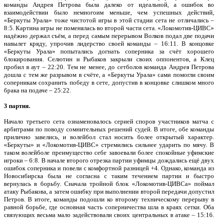
команды Андрея Петрова была далеко от идеальной, а ошибок во
взаимодействии было немногоим меньше, чем успешных действий,
«Беркуты Урала» тоже чистотой игры в этой стадии сета не отличались –
8:5. Картина игры не поменялась во второй части сета. «Локомотив-ЦИВС»
надёжно держал съём, а перед самым перерывом Волков подал две подачи
навылет кряду, упрочив лидерство своей команды – 16:11. В концовке
«Беркуты Урала» попытались догнать соперника за счёт хорошего
блокирования. Селютин и Рыбаков закрыли своих оппонентов, а Клец
пробил в аут – 22:20. Тем не менее, до сетболов команда Андрея Петрова
дошла с тем же разрывом в счёте, а «Беркуты Урала» сами помогли своим
соперникам сохранить победу в сете, допустив в концовке слишком много
брака на подаче – 25:22.
3 партия.
Начало третьего сета ознаменовалось серией споров участников матча с
арбитрами по поводу сомнительных решений судей. В итоге, обе команды
прилично завелись, и волейбол стал носить более открытый характер.
«Беркуты» и «Локомотив-ЦИВС» стремились сильнее ударить по мячу. В
таком волейболе преимущество себе завоевали более спокойные уфимские
игроки – 6:8. В начале второго отрезка партии уфимцы дождались ещё двух
ошибок соперника и повели с комфортной разницей +4. Однако, команда из
Новосибирска была не согласна с таким течением партии и быстро
вернулась в борьбу. Сначала тройной блок «Локомотив-ЦИВСа» поймал
атаку Рыбакова, а затем ошибку при выполнении второй передачи допустил
Петров. В итоге, команды подошли ко второму техническому перерыву в
равной борьбе, где основная часть соперничества шла в краях сетки. Оба
связующих весьма мало задействовали своих центральных в атаке – 15:16.