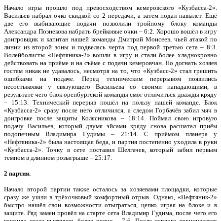
Начало игры прошло под превосходством кемеровского «Кузбасса-2».
Васильев набрал очко скидкой со 2 передачи, а затем подал навылет. Ещё
две его выбивающие подачи позволили тройному блоку команды
Александра Познекова набрать брейковые очки – 6:2. Хорошо вошёл в игру
доигровщик и капитан нашей команды Дмитрий Моисеев, чьей атакой по
линии из второй зоны и подвелась черта под первой третью сета – 8:3.
Волейболисты «Нефтяника-2» вошли в игру и стали более хладнокровно
действовать на приёме и на съёме с подачи кемеровчан. Но догнать хозяев
гостям никак не удавалось, несмотря на то, что «Кузбасс-2» стал грешить
ошибками на подаче. Перед техническим перерывом появились
несостыковки у связующего Васильева со своими нападающими, в
результате чего блок оренбургской команды смог отличиться дважды кряду
– 15:13. Технический перерыв пошёл на пользу нашей команде. Блок
«Кузбасса-2» сразу после него отличился, а следом Горбачёв забил мяч в
доигровке после защиты Колясникова – 18:14. Поймал свою игровую
подачу Васильев, который двумя эйсами кряду снова расшатал приём
подопечным Владимира Гудимы – 21:14. С приёмом планера у
«Нефтяника-2» была настоящая беда, и партия постепенно уходила в руки
«Кузбасса-2». Точку в сете поставил Шелгачев, который забил первым
темпом в длинном розыгрыше – 25:17.
2 партия.
Начало второй партии также осталось за хозяевами площадки, которые
сразу же ушли в трёхочковый комфортный отрыв. Однако, «Нефтяник-2»
быстро нашёл свои возможности отыграться, цепко играя на блоке и в
защите. Ряд замен провёл на старте сета Владимир Гудима, после чего его
команда стала выглядеть более ровно – 7:6. После первого технического