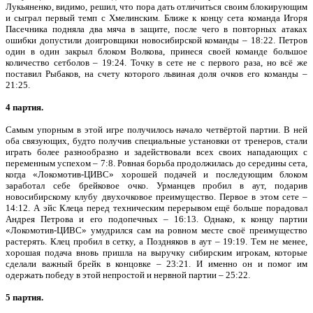
Лукьяненко, видимо, решил, что пора дать отличиться своим блокирующим
и сыграл первый темп с Хмелинским. Ближе к концу сета команда Игоря
Пасечника подняла два мяча в защите, после чего в повторных атаках
ошибки допустили доигровщики новосибирской команды – 18:22. Петров
один в один закрыл блоком Волкова, принеся своей команде большое
количество сетболов – 19:24. Точку в сете не с первого раза, но всё же
поставил Рыбаков, на счету которого львиная доля очков его команды –
21:25.
4 партия.
Самым упорным в этой игре получилось начало четвёртой партии. В ней
оба связующих, будто получив специальные установки от тренеров, стали
играть более разнообразно и задействовали всех своих нападающих с
переменным успехом – 7:8. Ровная борьба продолжилась до середины сета,
когда «Локомотив-ЦИВС» хорошей подачей и последующим блоком
заработал себе брейковое очко. Урманцев пробил в аут, подарив
новосибирскому клубу двухочковое преимущество. Первое в этом сете –
14:12. А эйс Клеца перед техническим перерывом ещё больше порадовал
Андрея Петрова и его подопечных – 16:13. Однако, к концу партии
«Локомотив-ЦИВС» умудрился сам на ровном месте своё преимущество
растерять. Клец пробил в сетку, а Поздняков в аут – 19:19. Тем не менее,
хорошая подача вновь пришла на выручку сибирским игрокам, которые
сделали важный брейк в концовке – 23:21. И именно он и помог им
одержать победу в этой непростой и нервной партии – 25:22.
5 партия.