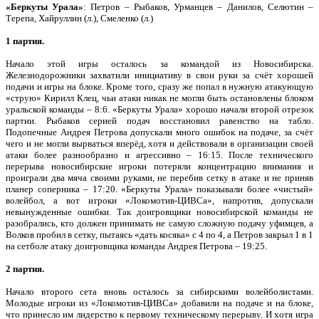
«Беркуты Урала»
: Петров – Рыбаков, Урманцев – Данилов, Селютин –
Терепа, Хайруллин (л.), Смеленко (л.)
1 партия.
Начало этой игры осталось за командой из Новосибирска.
Железнодорожники захватили инициативу в свои руки за счёт хорошей
подачи и игры на блоке. Кроме того, сразу же попал в нужную атакующую
«струю» Кирилл Клец, чьи атаки никак не могли быть остановлены блоком
уральской команды – 8:6. «Беркуты Урала» хорошо начали второй отрезок
партии. Рыбаков серией подач восстановил равенство на табло.
Подопечные Андрея Петрова допускали много ошибок на подаче, за счёт
чего и не могли вырваться вперёд, хотя и действовали в организации своей
атаки более разнообразно и агрессивно – 16:15. После технического
перерыва новосибирские игроки потеряли концентрацию внимания и
проиграли два мяча своими руками, не перебив сетку в атаке и не приняв
планер соперника – 17:20. «Беркуты Урала» показывали более «чистый»
волейбол, а вот игроки «Локомотив-ЦИВСа», напротив, допускали
невынужденные ошибки. Так доигровщики новосибирской команды не
разобрались, кто должен принимать не самую сложную подачу уфимцев, а
Волков пробил в сетку, пытаясь «дать косяка» с 4 по 4, а Петров закрыл 1 в 1
на сетболе атаку доигровщика команды Андрея Петрова – 19:25.
2 партия.
Начало второго сета вновь осталось за сибирскими волейболистами.
Молодые игроки из «Локомотив-ЦИВСа» добавили на подаче и на блоке,
что принесло им лидерство к первому техническому перерыву. И хотя игра