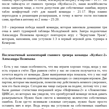
после тайм-аута от главного тренера «Кузбасса-2», наши волейболисты
снова заиграли чище, а гости допустили две собственные ошибки, вернув
табло комфортный счёт для нашей команды – 21:17. Игра плавно
переходила к решающим розыгрышам, и точку в матче гости поставили
сами, пробив в антенну из 2 зоны – 25:20.
3:0 - уверенная победа нашей команды, которая завоевала домашние три
очка в зачёт турнирной таблицы Молодёжной лиги. Завтра подопечные
Александра Познекова проведут повторную игру с "Беркутами Урала",
которым, напомним, они уступили 1:3 в первый игровой день турнира в
Кемерове.
Послематчевый комментарий главного тренера команды «Кузбасс-2»
Александра Познекова
:
- Есть у нас такая особенность, что мы играем хорошо тогда, когда у нас
есть отрыв в счёте. При равном счёте у нас не совсем получается то, что
хочется видеть от команды. Даже выигранная игра показала, что у нас ещё
есть проблемы во взаимодействии нападающих со связующим игроком. Две
партии, которые мы выиграли, помогли ему действовать немного увереннее,
чем это было вчера. Сегодня мы чище сыграли на подаче, потому что у нас
были данные статистики вчерашней игры «Нефтяника-2» и «Локомотива-
ЦИВСа», из которых мы увидели, что оренбургской команде нельзя давать
разыгрываться. Нужно было свести к минимуму количество собственных
ошибок. Если где-то возникали сложные ситуации, нужно было просто
оставить мяч в игре. Ведь вчера мы уступили на собственных ошибках