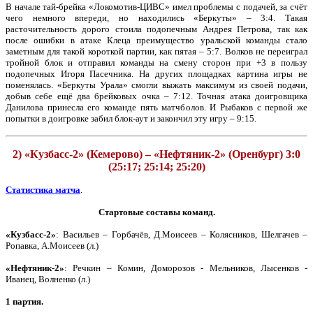
В начале тай-брейка «Локомотив-ЦИВС» имел проблемы с подачей, за счёт
чего немного впереди, но находились «Беркуты» – 3:4. Такая
расточительность дорого стоила подопечным Андрея Петрова, так как
после ошибки в атаке Клеца преимущество уральской команды стало
заметным для такой короткой партии, как пятая – 5:7. Волков не переиграл
тройной блок и отправил команды на смену сторон при +3 в пользу
подопечных Игоря Пасечника. На других площадках картина игры не
поменялась. «Беркуты Урала» смогли выжать максимум из своей подачи,
добыв себе ещё два брейковых очка – 7:12. Точная атака доигровщика
Данилова принесла его команде пять матчболов. И Рыбаков с первой же
попытки в доигровке забил блок-аут и закончил эту игру – 9:15.
2) «Кузбасс-2» (Кемерово) – «Нефтяник-2» (Оренбург) 3:0
(25:17; 25:14; 25:20)
Статистика матча
.
Стартовые составы команд.
«Кузбасс-2»
: Васильев – Горбачёв, Д.Моисеев – Колясников, Шелгачев –
Ропавка, А.Моисеев (л.)
«Нефтяник-2»
: Речкин – Комин, Доморозов - Мельников, Лысенков -
Иванец, Волненко (л.)
1 партия.