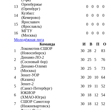
Оренбуржье
13
0
0
0
0
(Оренбург)
Кузбасс
14
0
0
0
0
(Кемерово)
Ярославич
15
0
0
0
0
(Ярославль)
МГТУ
16
0
0
0
0
(Москва)
Молодёжная лига
Команда
И
В
П
О
Локомотив-CШОР
1
30
28
2
83
(Новосибирск)
Динамо-ЛО-2
2
30
25
5
76
(Сосновый бор)
Динамо-Олимп
3
30
25
5
73
(Москва)
Зенит-УОР
4
30
20
10
64
(Казань)
Зенит-2
5
30
19
11
52
(Санкт-Петербург)
ЮКИОР
6
30
18
12
54
(ХМАО-Югра)
СШОР Самотлор
7
30
18
12
52
(Нижневартовск)