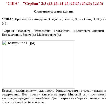
"США" - "Сербия" 2:3 (23:25; 21:25; 27:25; 25:20; 12:15)
Стартовые составы команд.
"США"
: Кристенсон - Андерсон, Сэндер - Джешке, Холт - Смит, Э.Шоджи
(л.).
"Сербия"
: Йовович - Атанасьевич, Н.Ковачевич - У.Ковачевич, Лисинац -
Подрашчанин, Росич (л.), Майсторович (л.).
Первый полуфинал получился просто фантастическим по своему накалу и
содержанию. Вот почему финальные игры Мировой лиги считаются
настоящим праздником волейбола. Две прекрасные сборные показали все
прелести нашей любимой игры.