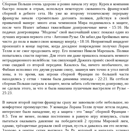
Сборная Польши очень здорово и ровно начала эту игру. Курек и компания
быстро пошли в отрыв, используя некоторую скованность французской
сборной в дебюте сета. Но уже ко второму техническому перерыву
французы начали стремительно догонять поляков, действуя в своей
привычной манере: много атак чемпионов Мира поднималось в защите,
после чего Нгапет забивал тяжелейшие доигровочные мячи - 15:16. На
подачах доигровщика "Модены" свой высочайший класс показал один из
лучших игроков первого сета - Антонин Рузье. Он забил два брейковых мяча
чисто до пола и вывел свою команду вперёд - 18:16. Неприятный инцидент
произошёл в конце партии, когда досадное повреждение получил Лоран
Телли и не смог продолжить игру. Его поменял Николя Марешаль. Поляки
попытались спасти партию. Для этого им даже пришлось показать немного
нетрадиционного волейбола: так связующий Држизга принёс своей команде
очко скидкой со второй передачи. Казалось бы, ничего необычного, но
Фабиан исполнил это двумя руками снизу, закинув мяч точно в угол пятой
зоны, в то время, как игроки сборной Франции по большей части
находились у сетки - такова была динамика эпизода - 22:21. На сетболе
сборная Польши сыграла в защите, могла забить собственную доигровку, но
не сделала этого, за что и была наказана пушечным выстрелом от Рузье -
25:23.
В начале второй партии французы сразу же завоевали себе небольшое, но
комфортное преимущество. У команды Лорана Телли лучше летела подача,
интереснее было нападение, ну а защита - это "лицо" сборной Франции -
8:5. Тем не менее, поляки постепенно в равную игру втянулись, стали
пытаться оказывать давление на победителей 2 группы Мировой лиги,
однако, трёхцветные держали свой отрыв, пусть и давалось им это нелегко.
Здорово в центре сетки выглядел Ле Ру, который и нападать успевал