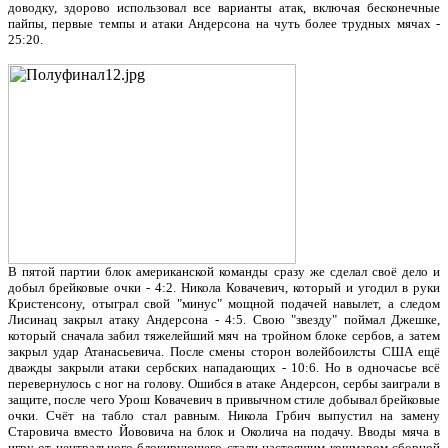
доводку, здорово использовал все варианты атак, включая бесконечные
пайпы, первые темпы и атаки Андерсона на чуть более трудных мячах -
25:20.
В пятой партии блок американской команды сразу же сделал своё дело и
добыл брейковые очки - 4:2. Никола Ковачевич, который и угодил в руки
Кристенсону, отыграл свой "минус" мощной подачей навылет, а следом
Лисинац закрыл атаку Андерсона - 4:5. Свою "звезду" поймал Джешке,
который сначала забил тяжелейший мяч на тройном блоке сербов, а затем
закрыл удар Атанасьевича. После смены сторон волейбоилсты США ещё
дважды закрыли атаки сербских нападающих - 10:6. Но в одночасье всё
перевернулось с ног на голову. Ошибся в атаке Андерсон, сербы заиграли в
защите, после чего Урош Ковачевич в привычном стиле добывал брейковые
очки. Счёт на табло стал равным. Никола Грбич выпустил на замену
Старовича вместо Йововича на блок и Околича на подачу. Вводы мяча в
игру от центрального блокирующего стали настоящим кошмаром сборной