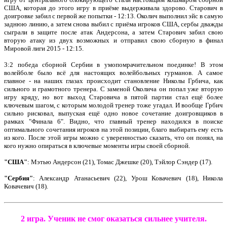
США, которая до этого игру в приёме выдерживала здорово. Старович в
доигровке забил с первой же попытки - 12:13. Околич выполнил эйс в самую
заднюю линию, а затем снова выбил с приёма игроков США, сербы дважды
сыграли в защите после атак Андерсона, а затем Старович забил свою
вторую атаку из двух возможных и отправил свою сборную в финал
Мировой лиги 2015 - 12:15.
3:2 победа сборной Сербии в умопомрачительном поединке! В этом
волейболе было всё для настоящих волейбольных гурманов. А самое
главное - на наших глазах происходит становление Николы Грбича, как
сильного и грамотного тренера. С заменой Околича он попал уже вторую
игру кряду, но вот выход Старовича в пятой партии стал ещё более
ключевым шагом, с которым молодой тренер тоже угадал. И вообще Грбич
сильно рисковал, выпуская ещё одно новое сочетание доигровщиков в
рамках "Финала 6". Видно, что главный тренер находился в поиске
оптимального сочетания игроков на этой позиции, благо выбирать ему есть
из кого. После этой игры можно с уверенностью сказать, что он понял, на
кого нужно опираться в ключевые моменты игры своей сборной.
"США"
: Мэтью Андерсон (21), Томас Джешке (20), Тэйлор Сэндер (17).
"Сербия"
: Александр Атанасьевич (22), Урош Ковачевич (18), Никола
Ковачевич (18).
2 игра. Ученик не смог оказаться сильнее учителя.