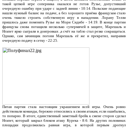
такой цепкой игре соперника оказался не готов Рузье, допустивший
очередную ошибку при ударе с задней линии - 10:14. Польские подающие
нашли нужный баланс на подаче, а без хорошего приёма французам стало
очень тяжело строить собственную игру в нападении. Лорану Телли
пришлось даже поменять Рузье на Мори Сидибе - 14:19. В конце партии
французы снова потащили несколько супермячей в защите, Марешаль и
Нгапет ярко сыграли в доигровках ,а счёт на табло стал резко сокращаться.
Однако, сам зачинщик погони Марешаль её же и прекратил, направив
очередную подачу в сетку - 22:25.
Пятая партия стала настоящим украшением всей игры. Очень ровно
действовали команды, бережно относились к своим атакам, если ошибались,
то попарно. В итоге, единственный заметный брейк к смене сторон сделал
Нгапет, который закрыл блоком атаку Курека - 8:6. На других половинах
площадки продолжилась равная игра, в которой первым дрогнул