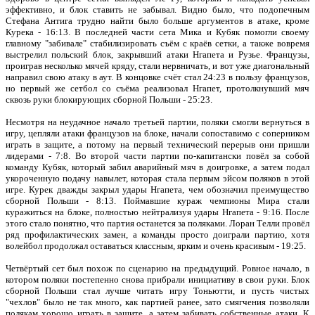
эффективно, и блок ставить не забывал. Видно было, что подопечным
Стефана Антига трудно найти было больше аргументов в атаке, кроме
Курека - 16:13. В последней части сета Мика и Кубяк помогли своему
главному "забивале" стабилизировать съём с краёв сетки, а также вовремя
выстрелил польский блок, закрывший атаки Нгапета и Рузье. Французы,
проиграв несколько мячей кряду, стали нервничать, и вот уже диагональный
направил свою атаку в аут. В концовке счёт стал 24:23 в пользу французов,
но первый же сетбол со съёма реализовал Нгапет, протолкнувший мяч
сквозь руки блокирующих сборной Польши - 25:23.
Несмотря на неудачное начало третьей партии, поляки смогли вернуться в
игру, цепляли атаки французов на блоке, начали сопоставимо с соперником
играть в защите, а потому на первый технический перерыв они пришли
лидерами - 7:8. Во второй части партии по-капитански повёл за собой
команду Кубяк, который забил аварийный мяч в доигровке, а затем подал
укороченную подачу навылет, которая стала первым эйсом поляков в этой
игре. Курек дважды закрыл удары Нгапета, чем обозначил преимущество
сборной Польши - 8:13. Поймавшие кураж чемпионы Мира стали
куражиться на блоке, полностью нейтрализуя удары Нгапета - 9:16. После
этого стало понятно, что партия останется за поляками. Лоран Телли провёл
ряд профилактических замен, а команды просто доиграли партию, хотя
волейбол продолжал оставаться классным, ярким и очень красивым - 19:25.
Четвёртый сет был похож по сценарию на предыдущий. Ровное начало, в
котором поляки постепенно снова прибрали инициативу в свои руки. Блок
сборной Польши стал лучше читать игру Тоньютти, и пусть чистых
"чехлов" было не так много, как партией ранее, зато смягчения позволяли
полякам хорошо играть в защите, а затем забивать собственные атаки. К