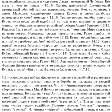
появившийся на площадке в ходе матча Лафитт, поменявший Ле Гоффа. Его
атака в поле не попала - 10:10. Однако, центральный блокирующий
французской сборной сам же исправился, поставив блок соперникам, а
затем Марешаль хладнокровно закрыл Курека и снова заработал
преимущество своей команде - 12:10. Третью подряд ошибку допустил
Курек, когда после своей недобитой до пола атаки заступил за среднюю
линию, что чётко зафиксировал российский рефери Андрей Зенович - 13:10.
Казалось бы, в пятой партии всё стало ясно, но чемпионы Мира сдаваться
не планировали. Новаковски снялся первым темпом, Рузье ошибся по
глубине площадки, и вот на табло уже 13:12. Нгапет мощнейшим ударом
при пайпе заработал двойной матчбол для своей команды - 14:12. Курек
первый отыграл быстрым ударом до пола на разорванном блоке, а на
матчболе со съёма своё умение прекрасно блокировать явил миру Михал
Кубяк, поймавший Нгапета в 4 зоне - 14:14! После этого Нгапет и Кубяк
отметились точными ударами, затем команды провели длинный розыгрыш,
в котором точку поставил Рузье - 16:15. А на ещё одном матчболе сборной
Франции Држизга непонятно зачем слишком ускорил и заузил передачу на
Курека, который уйти от рук Нгапета на блоке не смог - 17:15.
3:2 - сумасшедшая победа французов в поистине волшебной игре, которая
стала торжеством тактики, защиты и борьбы на площадке за каждый
миллиметр игрового пространства. Что ж - Антига вырастил прекрасную
сборную - чемпионов Мира! Научил их защищаться так, как не защищались
поляки никогда. Не мудрено - ведь Антига - француз, и является адептом той
самой защитной игры, которая сегодня царила на площадке. Франция -
настоящий родоначальник этой самой "игры внизу", а Польша пока всего
лишь учится такому волейболу. Поэтому сегодня "учитель" переиграл
своего "ученика". Но Антига - упёртый и амбициозный тренер, и как оно