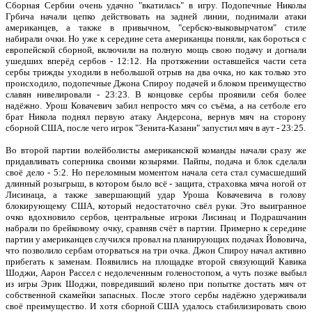
Сборная Сербии очень удачно "вкатилась" в игру. Подопечные Николы
Грбича начали цепко действовать на задней линии, поднимали атаки
американцев, а также в привычном, "сербско-выковырчатом" стиле
набирали очки. Но уже к середине сета американцы поняли, как бороться с
европейской сборной, включили на полную мощь свою подачу и догнали
ушедших вперёд сербов - 12:12. На протяжении оставшейся части сета
сербы трижды уходили в небольшой отрыв на два очка, но как только это
происходило, подопечные Джона Спироу подачей и блоком преимущество
славян нивелировали - 23:23. В концовке сербы проявили себя более
надёжно. Урош Ковачевич забил непросто мяч со съёма, а на сетболе его
брат Никола поднял первую атаку Андерсона, вернув мяч на сторону
сборной США, после чего игрок "Зенита-Казани" запустил мяч в аут - 23:25.
Во второй партии волейболисты американской команды начали сразу же
придавливать соперника своими козырями. Пайпы, подача и блок сделали
своё дело - 5:2. Но переломным моментом начала сета стал сумасшедший
длинный розыгрыш, в котором было всё - защита, страховка мяча ногой от
Лисинаца, а также завершающий удар Уроша Ковачевича в голову
блокирующему США, который недостаточно свёл руки. Это выигранное
очко вдохновило сербов, центральные игроки Лисинац и Подрашчанин
набрали по брейковому очку, сравняв счёт в партии. Примерно к середине
партии у американцев случился провал на планирующих подачах Йововича,
что позволило сербам оторваться на три очка. Джон Спироу начал активно
прибегать к заменам. Появились на площадке второй связующий Кавика
Шоджи, Аарон Рассел с недолеченным голеностопом, а чуть позже выбыл
из игры Эрик Шоджи, повредивший колено при попытке достать мяч от
собственной скамейки запасных. После этого сербы надёжно удерживали
своё преимущество. И хотя сборной США удалось стабилизировать свою