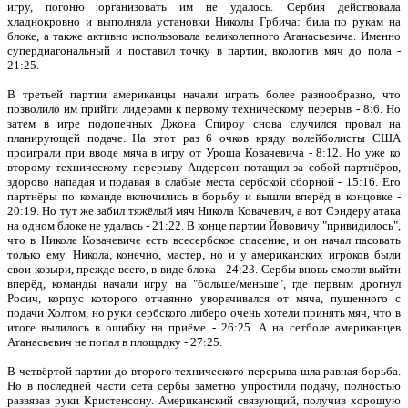
игру, погоню организовать им не удалось. Сербия действовала
хладнокровно и выполняла установки Николы Грбича: била по рукам на
блоке, а также активно использовала великолепного Атанасьевича. Именно
супердиагональный и поставил точку в партии, вколотив мяч до пола -
21:25.
В третьей партии американцы начали играть более разнообразно, что
позволило им прийти лидерами к первому техническому перерыв - 8:6. Но
затем в игре подопечных Джона Спироу снова случился провал на
планирующей подаче. На этот раз 6 очков кряду волейболисты США
проиграли при вводе мяча в игру от Уроша Ковачевича - 8:12. Но уже ко
второму техническому перерыву Андерсон потащил за собой партнёров,
здорово нападая и подавая в слабые места сербской сборной - 15:16. Его
партнёры по команде включились в борьбу и вышли вперёд в концовке -
20:19. Но тут же забил тяжёлый мяч Никола Ковачевич, а вот Сэндеру атака
на одном блоке не удалась - 21:22. В конце партии Йововичу "привидилось",
что в Николе Ковачевиче есть всесербское спасение, и он начал пасовать
только ему. Никола, конечно, мастер, но и у американских игроков были
свои козыри, прежде всего, в виде блока - 24:23. Сербы вновь смогли выйти
вперёд, команды начали игру на "больше/меньше", где первым дрогнул
Росич, корпус которого отчаянно уворачивался от мяча, пущенного с
подачи Холтом, но руки сербского либеро очень хотели принять мяч, что в
итоге вылилось в ошибку на приёме - 26:25. А на сетболе американцев
Атанасьевич не попал в площадку - 27:25.
В четвёртой партии до второго технического перерыва шла равная борьба.
Но в последней части сета сербы заметно упростили подачу, полностью
развязав руки Кристенсону. Американский связующий, получив хорошую