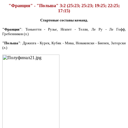
"Франция" - "Польша" 3:2 (25:23; 25:23; 19:25; 22:25;
17:15)
Стартовые составы команд.
"Франция"
: Тоньютти - Рузье, Нгапет - Телли, Ле Ру - Ле Гофф,
Гребенников (л.)
"Польша"
: Држизга - Курек, Кубяк - Мика, Новаковски - Биенек, Заторски
(л.)