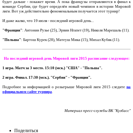
будет дальше - покажет время. А пока французы отправляются в финал к
команде Сербии, где будет определён новый чемпион в истории Мировой
лиги. Вот уж действительно феноменальным получается этот турнир!
И даже жалко, что 19 июля - последний игровой день...
"Франция"
: Антонин Рузье (25), Эрвин Нгапет (19), Николя Марешаль (11).
"Польша"
: Бартош Курек (28), Матеуш Мика (15), Михал Кубяк (11).
На последний игровой день Мировой лиги 2015 расписание следующее:
1 игра. Матч за 3 место. 15:10 (мск.) "США" - "Польша".
2 игра. Финал. 17:30 (мск.). "Сербия" - "Франция".
Подробнее за информацией о розыгрыше Мировой лиги 2015 следите
на
официальном сайте турнира
.
Материал пресс-службы ВК "Кузбасс"
Поделиться