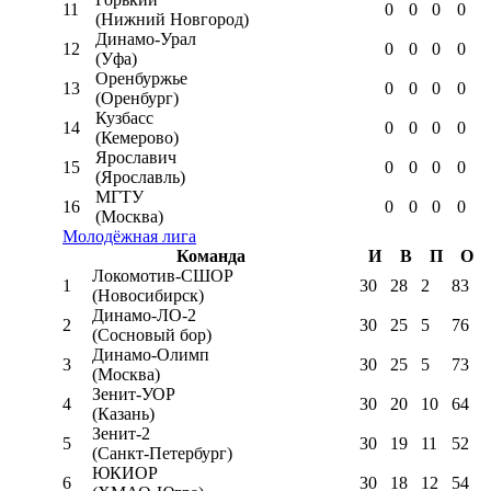
11
0
0
0
0
(Нижний Новгород)
Динамо-Урал
12
0
0
0
0
(Уфа)
Оренбуржье
13
0
0
0
0
(Оренбург)
Кузбасс
14
0
0
0
0
(Кемерово)
Ярославич
15
0
0
0
0
(Ярославль)
МГТУ
16
0
0
0
0
(Москва)
Молодёжная лига
Команда
И
В
П
О
Локомотив-CШОР
1
30
28
2
83
(Новосибирск)
Динамо-ЛО-2
2
30
25
5
76
(Сосновый бор)
Динамо-Олимп
3
30
25
5
73
(Москва)
Зенит-УОР
4
30
20
10
64
(Казань)
Зенит-2
5
30
19
11
52
(Санкт-Петербург)
ЮКИОР
6
30
18
12
54