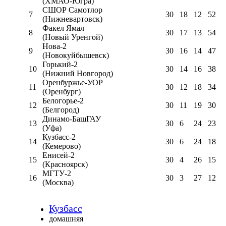
(ХМАО-Югра)
СШОР Самотлор
7
30
18
12
52
(Нижневартовск)
Факел Ямал
8
30
17
13
54
(Новый Уренгой)
Нова-2
9
30
16
14
47
(Новокуйбышевск)
Горький-2
10
30
14
16
38
(Нижний Новгород)
Оренбуржье-УОР
11
30
12
18
34
(Оренбург)
Белогорье-2
12
30
11
19
30
(Белгород)
Динамо-БашГАУ
13
30
6
24
23
(Уфа)
Кузбасс-2
14
30
6
24
18
(Кемерово)
Енисей-2
15
30
4
26
15
(Красноярск)
МГТУ-2
16
30
3
27
12
(Москва)
Кузбасс
домашняя