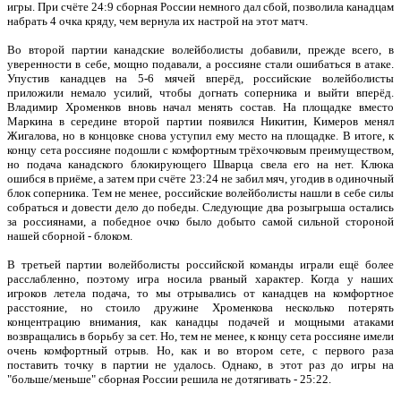
игры. При счёте 24:9 сборная России немного дал сбой, позволила канадцам
набрать 4 очка кряду, чем вернула их настрой на этот матч.
Во второй партии канадские волейболисты добавили, прежде всего, в
уверенности в себе, мощно подавали, а россияне стали ошибаться в атаке.
Упустив канадцев на 5-6 мячей вперёд, российские волейболисты
приложили немало усилий, чтобы догнать соперника и выйти вперёд.
Владимир Хроменков вновь начал менять состав. На площадке вместо
Маркина в середине второй партии появился Никитин, Кимеров менял
Жигалова, но в концовке снова уступил ему место на площадке. В итоге, к
концу сета россияне подошли с комфортным трёхочковым преимуществом,
но подача канадского блокирующего Шварца свела его на нет. Клюка
ошибся в приёме, а затем при счёте 23:24 не забил мяч, угодив в одиночный
блок соперника. Тем не менее, российские волейболисты нашли в себе силы
собраться и довести дело до победы. Следующие два розыгрыша остались
за россиянами, а победное очко было добыто самой сильной стороной
нашей сборной - блоком.
В третьей партии волейболисты российской команды играли ещё более
расслабленно, поэтому игра носила рваный характер. Когда у наших
игроков летела подача, то мы отрывались от канадцев на комфортное
расстояние, но стоило дружине Хроменкова несколько потерять
концентрацию внимания, как канадцы подачей и мощными атаками
возвращались в борьбу за сет. Но, тем не менее, к концу сета россияне имели
очень комфортный отрыв. Но, как и во втором сете, с первого раза
поставить точку в партии не удалось. Однако, в этот раз до игры на
"больше/меньше" сборная России решила не дотягивать - 25:22.