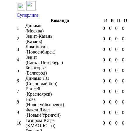
Суперлига
Команда
И
В
П
О
Динамо
1
0
0
0
0
(Москва)
Зенит-Казань
2
0
0
0
0
(Казань)
Локомотив
3
0
0
0
0
(Новосибирск)
Зенит
4
0
0
0
0
(Санкт-Петербург)
Белогорье
5
0
0
0
0
(Белгород)
Динамо-ЛО
6
0
0
0
0
(Сосновый бор)
Енисей
7
0
0
0
0
(Красноярск)
Нова
8
0
0
0
0
(Новокуйбышевск)
Факел Ямал
9
0
0
0
0
(Новый Уренгой)
Газпром-Югра
10
0
0
0
0
(ХМАО-Югра)
Горький