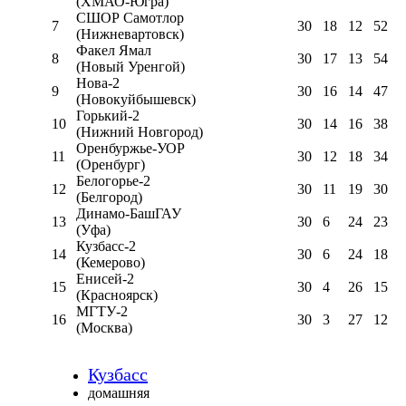
(ХМАО-Югра)
СШОР Самотлор
7
30
18
12
52
(Нижневартовск)
Факел Ямал
8
30
17
13
54
(Новый Уренгой)
Нова-2
9
30
16
14
47
(Новокуйбышевск)
Горький-2
10
30
14
16
38
(Нижний Новгород)
Оренбуржье-УОР
11
30
12
18
34
(Оренбург)
Белогорье-2
12
30
11
19
30
(Белгород)
Динамо-БашГАУ
13
30
6
24
23
(Уфа)
Кузбасс-2
14
30
6
24
18
(Кемерово)
Енисей-2
15
30
4
26
15
(Красноярск)
МГТУ-2
16
30
3
27
12
(Москва)
Кузбасс
домашняя