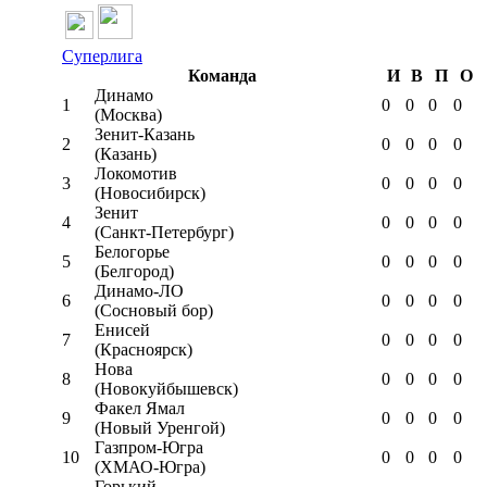
Суперлига
Команда
И
В
П
О
Динамо
1
0
0
0
0
(Москва)
Зенит-Казань
2
0
0
0
0
(Казань)
Локомотив
3
0
0
0
0
(Новосибирск)
Зенит
4
0
0
0
0
(Санкт-Петербург)
Белогорье
5
0
0
0
0
(Белгород)
Динамо-ЛО
6
0
0
0
0
(Сосновый бор)
Енисей
7
0
0
0
0
(Красноярск)
Нова
8
0
0
0
0
(Новокуйбышевск)
Факел Ямал
9
0
0
0
0
(Новый Уренгой)
Газпром-Югра
10
0
0
0
0
(ХМАО-Югра)
Горький