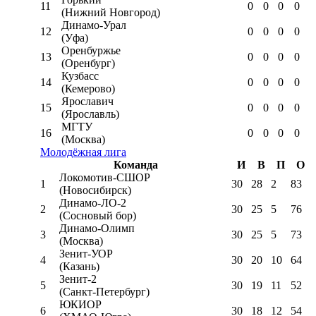
11
0
0
0
0
(Нижний Новгород)
Динамо-Урал
12
0
0
0
0
(Уфа)
Оренбуржье
13
0
0
0
0
(Оренбург)
Кузбасс
14
0
0
0
0
(Кемерово)
Ярославич
15
0
0
0
0
(Ярославль)
МГТУ
16
0
0
0
0
(Москва)
Молодёжная лига
Команда
И
В
П
О
Локомотив-CШОР
1
30
28
2
83
(Новосибирск)
Динамо-ЛО-2
2
30
25
5
76
(Сосновый бор)
Динамо-Олимп
3
30
25
5
73
(Москва)
Зенит-УОР
4
30
20
10
64
(Казань)
Зенит-2
5
30
19
11
52
(Санкт-Петербург)
ЮКИОР
6
30
18
12
54