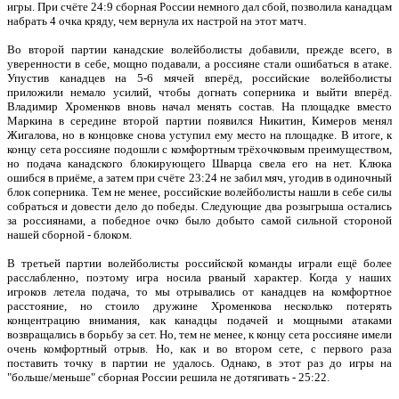
игры. При счёте 24:9 сборная России немного дал сбой, позволила канадцам
набрать 4 очка кряду, чем вернула их настрой на этот матч.
Во второй партии канадские волейболисты добавили, прежде всего, в
уверенности в себе, мощно подавали, а россияне стали ошибаться в атаке.
Упустив канадцев на 5-6 мячей вперёд, российские волейболисты
приложили немало усилий, чтобы догнать соперника и выйти вперёд.
Владимир Хроменков вновь начал менять состав. На площадке вместо
Маркина в середине второй партии появился Никитин, Кимеров менял
Жигалова, но в концовке снова уступил ему место на площадке. В итоге, к
концу сета россияне подошли с комфортным трёхочковым преимуществом,
но подача канадского блокирующего Шварца свела его на нет. Клюка
ошибся в приёме, а затем при счёте 23:24 не забил мяч, угодив в одиночный
блок соперника. Тем не менее, российские волейболисты нашли в себе силы
собраться и довести дело до победы. Следующие два розыгрыша остались
за россиянами, а победное очко было добыто самой сильной стороной
нашей сборной - блоком.
В третьей партии волейболисты российской команды играли ещё более
расслабленно, поэтому игра носила рваный характер. Когда у наших
игроков летела подача, то мы отрывались от канадцев на комфортное
расстояние, но стоило дружине Хроменкова несколько потерять
концентрацию внимания, как канадцы подачей и мощными атаками
возвращались в борьбу за сет. Но, тем не менее, к концу сета россияне имели
очень комфортный отрыв. Но, как и во втором сете, с первого раза
поставить точку в партии не удалось. Однако, в этот раз до игры на
"больше/меньше" сборная России решила не дотягивать - 25:22.