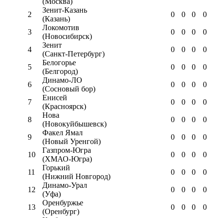
(Москва)
Зенит-Казань
2
0
0
0
0
(Казань)
Локомотив
3
0
0
0
0
(Новосибирск)
Зенит
4
0
0
0
0
(Санкт-Петербург)
Белогорье
5
0
0
0
0
(Белгород)
Динамо-ЛО
6
0
0
0
0
(Сосновый бор)
Енисей
7
0
0
0
0
(Красноярск)
Нова
8
0
0
0
0
(Новокуйбышевск)
Факел Ямал
9
0
0
0
0
(Новый Уренгой)
Газпром-Югра
10
0
0
0
0
(ХМАО-Югра)
Горький
11
0
0
0
0
(Нижний Новгород)
Динамо-Урал
12
0
0
0
0
(Уфа)
Оренбуржье
13
0
0
0
0
(Оренбург)