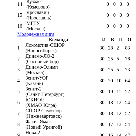
Кузбасс
14
0
0
0
0
(Кемерово)
Ярославич
15
0
0
0
0
(Ярославль)
МГТУ
16
0
0
0
0
(Москва)
Молодёжная лига
Команда
И
В
П
О
Локомотив-CШОР
1
30
28
2
83
(Новосибирск)
Динамо-ЛО-2
2
30
25
5
76
(Сосновый бор)
Динамо-Олимп
3
30
25
5
73
(Москва)
Зенит-УОР
4
30
20
10
64
(Казань)
Зенит-2
5
30
19
11
52
(Санкт-Петербург)
ЮКИОР
6
30
18
12
54
(ХМАО-Югра)
СШОР Самотлор
7
30
18
12
52
(Нижневартовск)
Факел Ямал
8
30
17
13
54
(Новый Уренгой)
Нова-2
9
30
16
14
47