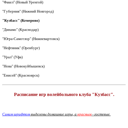
"Факел" (Новый Уренгой)
"Губерния" (Нижний Новгород)
"Кузбасс" (Кемерово)
"Динамо" (Краснодар)
"Югра-Самотлор" (Нижневартовск)
"Нефтяник" (Оренбург)
"Урал" (Уфа)
"Нова" (Новокуйбышевск)
"Енисей" (Красноярск)
Расписание игр волейбольного клуба "Кузбасс".
Синим шрифтом
выделены домашние игры, а
красным
- гостевые.