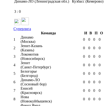
Динамо-ЛО (Ленинградская обл.)
Кузбасс (Кемерово)
3
:
0
Суперлига
Команда
И
В
П
О
Динамо
1
0
0
0
0
(Москва)
Зенит-Казань
2
0
0
0
0
(Казань)
Локомотив
3
0
0
0
0
(Новосибирск)
Зенит
4
0
0
0
0
(Санкт-Петербург)
Белогорье
5
0
0
0
0
(Белгород)
Динамо-ЛО
6
0
0
0
0
(Сосновый бор)
Енисей
7
0
0
0
0
(Красноярск)
Нова
8
0
0
0
0
(Новокуйбышевск)
Факел Ямал