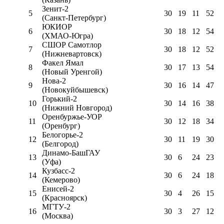
Зенит-2
5
30
19
11
52
(Санкт-Петербург)
ЮКИОР
6
30
18
12
54
(ХМАО-Югра)
СШОР Самотлор
7
30
18
12
52
(Нижневартовск)
Факел Ямал
8
30
17
13
54
(Новый Уренгой)
Нова-2
9
30
16
14
47
(Новокуйбышевск)
Горький-2
10
30
14
16
38
(Нижний Новгород)
Оренбуржье-УОР
11
30
12
18
34
(Оренбург)
Белогорье-2
12
30
11
19
30
(Белгород)
Динамо-БашГАУ
13
30
6
24
23
(Уфа)
Кузбасс-2
14
30
6
24
18
(Кемерово)
Енисей-2
15
30
4
26
15
(Красноярск)
МГТУ-2
16
30
3
27
12
(Москва)