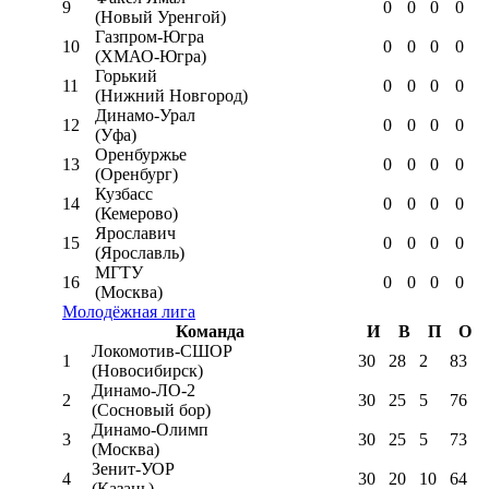
9
0
0
0
0
(Новый Уренгой)
Газпром-Югра
10
0
0
0
0
(ХМАО-Югра)
Горький
11
0
0
0
0
(Нижний Новгород)
Динамо-Урал
12
0
0
0
0
(Уфа)
Оренбуржье
13
0
0
0
0
(Оренбург)
Кузбасс
14
0
0
0
0
(Кемерово)
Ярославич
15
0
0
0
0
(Ярославль)
МГТУ
16
0
0
0
0
(Москва)
Молодёжная лига
Команда
И
В
П
О
Локомотив-CШОР
1
30
28
2
83
(Новосибирск)
Динамо-ЛО-2
2
30
25
5
76
(Сосновый бор)
Динамо-Олимп
3
30
25
5
73
(Москва)
Зенит-УОР
4
30
20
10
64
(Казань)