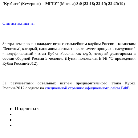
"
Кузбасс
" (Кемерово) - "
МГТУ
" (Москва)
3:0
(
25:18; 25:15; 25:25:19
)
Статистика матча
.
Завтра кемеровчан ожидает игра с сильнейшим клубом России - казанским
"Зенитом", который, напомним, автоматически имеет пропуск в следующий
- полуфинальный - этап Кубка России, как клуб, который делигировал в
состав сборной России 5 человек. (Пункт положения ВФВ "О проведении
Кубка России-2012).
За результатами остальных встреч предварительного этапа Кубка
России-2012 следите на
специальной странице официального сайта ВФВ
.
Поделиться