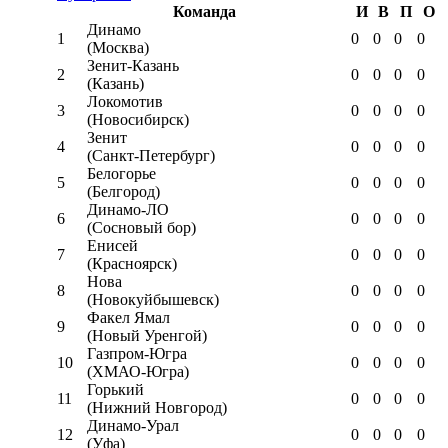
Команда
И
В
П
О
Динамо
1
0
0
0
0
(Москва)
Зенит-Казань
2
0
0
0
0
(Казань)
Локомотив
3
0
0
0
0
(Новосибирск)
Зенит
4
0
0
0
0
(Санкт-Петербург)
Белогорье
5
0
0
0
0
(Белгород)
Динамо-ЛО
6
0
0
0
0
(Сосновый бор)
Енисей
7
0
0
0
0
(Красноярск)
Нова
8
0
0
0
0
(Новокуйбышевск)
Факел Ямал
9
0
0
0
0
(Новый Уренгой)
Газпром-Югра
10
0
0
0
0
(ХМАО-Югра)
Горький
11
0
0
0
0
(Нижний Новгород)
Динамо-Урал
12
0
0
0
0
(Уфа)