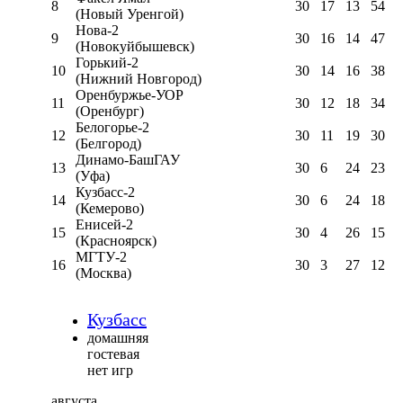
8
30
17
13
54
(Новый Уренгой)
Нова-2
9
30
16
14
47
(Новокуйбышевск)
Горький-2
10
30
14
16
38
(Нижний Новгород)
Оренбуржье-УОР
11
30
12
18
34
(Оренбург)
Белогорье-2
12
30
11
19
30
(Белгород)
Динамо-БашГАУ
13
30
6
24
23
(Уфа)
Кузбасс-2
14
30
6
24
18
(Кемерово)
Енисей-2
15
30
4
26
15
(Красноярск)
МГТУ-2
16
30
3
27
12
(Москва)
Кузбасс
домашняя
гостевая
нет игр
августа