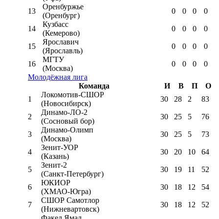
Оренбуржье
13
0
0
0
0
(Оренбург)
Кузбасс
14
0
0
0
0
(Кемерово)
Ярославич
15
0
0
0
0
(Ярославль)
МГТУ
16
0
0
0
0
(Москва)
Молодёжная лига
Команда
И
В
П
О
Локомотив-CШОР
1
30
28
2
83
(Новосибирск)
Динамо-ЛО-2
2
30
25
5
76
(Сосновый бор)
Динамо-Олимп
3
30
25
5
73
(Москва)
Зенит-УОР
4
30
20
10
64
(Казань)
Зенит-2
5
30
19
11
52
(Санкт-Петербург)
ЮКИОР
6
30
18
12
54
(ХМАО-Югра)
СШОР Самотлор
7
30
18
12
52
(Нижневартовск)
Факел Ямал