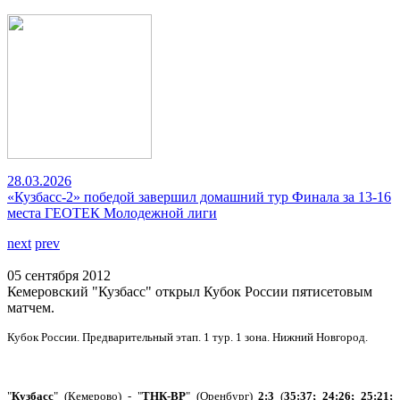
28.03.2026
«Кузбасс-2» победой завершил домашний тур Финала за 13-16
места ГЕОТЕК Молодежной лиги
next
prev
05 сентября 2012
Кемеровский "Кузбасс" открыл Кубок России пятисетовым
матчем.
Кубок России. Предварительный этап. 1 тур. 1 зона. Нижний Новгород.
"
Кузбасс
" (Кемерово) - "
ТНК-ВР
" (Оренбург)
2:3
(
35:37; 24:26; 25:21;