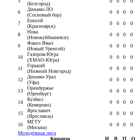
5
0
0
0
0
(Белгород)
Динамо-ЛО
6
0
0
0
0
(Сосновый бор)
Енисей
7
0
0
0
0
(Красноярск)
Нова
8
0
0
0
0
(Новокуйбышевск)
Факел Ямал
9
0
0
0
0
(Новый Уренгой)
Газпром-Югра
10
0
0
0
0
(ХМАО-Югра)
Горький
11
0
0
0
0
(Нижний Новгород)
Динамо-Урал
12
0
0
0
0
(Уфа)
Оренбуржье
13
0
0
0
0
(Оренбург)
Кузбасс
14
0
0
0
0
(Кемерово)
Ярославич
15
0
0
0
0
(Ярославль)
МГТУ
16
0
0
0
0
(Москва)
Молодёжная лига
Команда
И
В
П
О