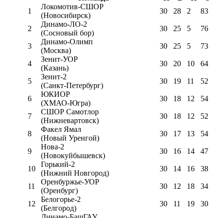
Локомотив-CШОР
1
30
28
2
83
(Новосибирск)
Динамо-ЛО-2
2
30
25
5
76
(Сосновый бор)
Динамо-Олимп
3
30
25
5
73
(Москва)
Зенит-УОР
4
30
20
10
64
(Казань)
Зенит-2
5
30
19
11
52
(Санкт-Петербург)
ЮКИОР
6
30
18
12
54
(ХМАО-Югра)
СШОР Самотлор
7
30
18
12
52
(Нижневартовск)
Факел Ямал
8
30
17
13
54
(Новый Уренгой)
Нова-2
9
30
16
14
47
(Новокуйбышевск)
Горький-2
10
30
14
16
38
(Нижний Новгород)
Оренбуржье-УОР
11
30
12
18
34
(Оренбург)
Белогорье-2
12
30
11
19
30
(Белгород)
Динамо-БашГАУ