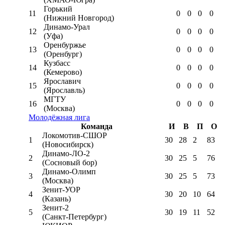
Горький
11
0
0
0
0
(Нижний Новгород)
Динамо-Урал
12
0
0
0
0
(Уфа)
Оренбуржье
13
0
0
0
0
(Оренбург)
Кузбасс
14
0
0
0
0
(Кемерово)
Ярославич
15
0
0
0
0
(Ярославль)
МГТУ
16
0
0
0
0
(Москва)
Молодёжная лига
Команда
И
В
П
О
Локомотив-CШОР
1
30
28
2
83
(Новосибирск)
Динамо-ЛО-2
2
30
25
5
76
(Сосновый бор)
Динамо-Олимп
3
30
25
5
73
(Москва)
Зенит-УОР
4
30
20
10
64
(Казань)
Зенит-2
5
30
19
11
52
(Санкт-Петербург)