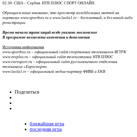
02.30. США – Сербия. НТВ ПЛЮС СПОРТ ОНЛАЙН.
Обращаем ваше внимание, что просмотр волейбольных матчей на
порталах www.sportbox.ru и www.laola1.tv – бесплатный, и без какой-либо
регистрации.
Время начала трансляций везде указано московское
В программе возможны изменения и дополнения
Источники информации
www.sportbox.ru – официальный сайт спортивных телеканалов ВГТРК
www.ntvplus.ru – официальный сайт телекомпании НТВ ПЛЮС
www.eurosport.ru – официальный сайт русскоязычного отделения
телеканала «Евроспорт»
www.laola1.tv – официальный медиа-партнер ФИВБ и ЕКВ
Поделиться
ближайшая игра
последняя игра