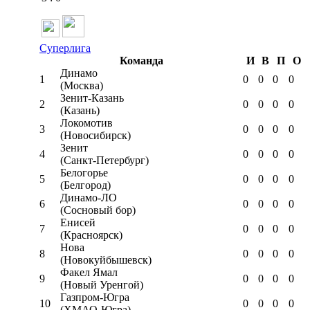
Суперлига
Команда
И
В
П
О
Динамо
1
0
0
0
0
(Москва)
Зенит-Казань
2
0
0
0
0
(Казань)
Локомотив
3
0
0
0
0
(Новосибирск)
Зенит
4
0
0
0
0
(Санкт-Петербург)
Белогорье
5
0
0
0
0
(Белгород)
Динамо-ЛО
6
0
0
0
0
(Сосновый бор)
Енисей
7
0
0
0
0
(Красноярск)
Нова
8
0
0
0
0
(Новокуйбышевск)
Факел Ямал
9
0
0
0
0
(Новый Уренгой)
Газпром-Югра
10
0
0
0
0
(ХМАО-Югра)