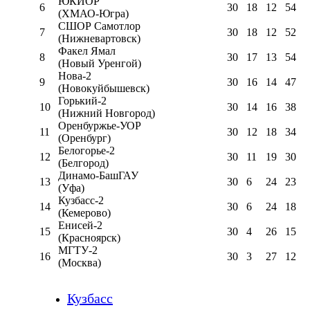
ЮКИОР
6
30
18
12
54
(ХМАО-Югра)
СШОР Самотлор
7
30
18
12
52
(Нижневартовск)
Факел Ямал
8
30
17
13
54
(Новый Уренгой)
Нова-2
9
30
16
14
47
(Новокуйбышевск)
Горький-2
10
30
14
16
38
(Нижний Новгород)
Оренбуржье-УОР
11
30
12
18
34
(Оренбург)
Белогорье-2
12
30
11
19
30
(Белгород)
Динамо-БашГАУ
13
30
6
24
23
(Уфа)
Кузбасс-2
14
30
6
24
18
(Кемерово)
Енисей-2
15
30
4
26
15
(Красноярск)
МГТУ-2
16
30
3
27
12
(Москва)
Кузбасс