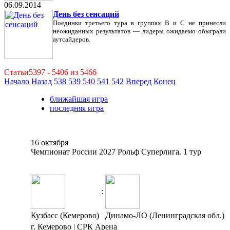
06.09.2014
День без сенсаций
Поединки третьего тура в группах В и С не принесли
неожиданных результатов — лидеры ожидаемо обыграли
аутсайдеров.
Статьи5397 - 5406 из 5466
Начало
Назад
538
539
540
541
542
Вперед
Конец
ближайшая игра
последняя игра
16 октября
Чемпионат России 2027 Рольф Суперлига. 1 тур
:
Кузбасс (Кемерово)
Динамо-ЛО (Ленинградская обл.)
г. Кемерово | СРК Арена