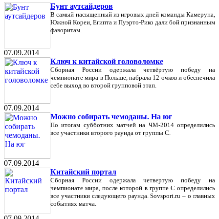
Бунт аутсайдеров
В самый насыщенный из игровых дней команды Камеруна,
Южной Кореи, Египта и Пуэрто-Рико дали бой признанным
фаворитам.
07.09.2014
Ключ к китайской головоломке
Сборная России одержала четвёртую победу на
чемпионате мира в Польше, набрала 12 очков и обеспечила
себе выход во второй групповой этап.
07.09.2014
Можно собирать чемоданы. На юг
По итогам субботних матчей на ЧМ-2014 определились
все участники второго раунда от группы C.
07.09.2014
Китайский портал
Сборная России одержала четвертую победу на
чемпионате мира, после которой в группе С определились
все участники следующего раунда. Sovsport.ru – о главных
событиях матча.
07.09.2014