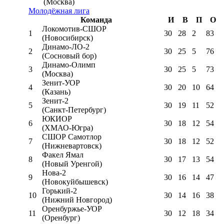
(Москва)
Молодёжная лига
Команда
И
В
П
О
Локомотив-CШОР
1
30
28
2
83
(Новосибирск)
Динамо-ЛО-2
2
30
25
5
76
(Сосновый бор)
Динамо-Олимп
3
30
25
5
73
(Москва)
Зенит-УОР
4
30
20
10
64
(Казань)
Зенит-2
5
30
19
11
52
(Санкт-Петербург)
ЮКИОР
6
30
18
12
54
(ХМАО-Югра)
СШОР Самотлор
7
30
18
12
52
(Нижневартовск)
Факел Ямал
8
30
17
13
54
(Новый Уренгой)
Нова-2
9
30
16
14
47
(Новокуйбышевск)
Горький-2
10
30
14
16
38
(Нижний Новгород)
Оренбуржье-УОР
11
30
12
18
34
(Оренбург)