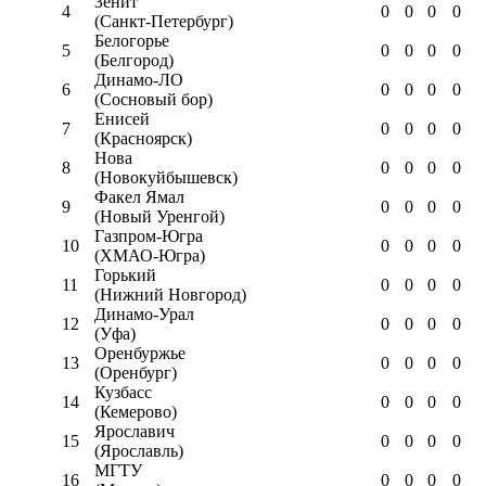
Зенит
4
0
0
0
0
(Санкт-Петербург)
Белогорье
5
0
0
0
0
(Белгород)
Динамо-ЛО
6
0
0
0
0
(Сосновый бор)
Енисей
7
0
0
0
0
(Красноярск)
Нова
8
0
0
0
0
(Новокуйбышевск)
Факел Ямал
9
0
0
0
0
(Новый Уренгой)
Газпром-Югра
10
0
0
0
0
(ХМАО-Югра)
Горький
11
0
0
0
0
(Нижний Новгород)
Динамо-Урал
12
0
0
0
0
(Уфа)
Оренбуржье
13
0
0
0
0
(Оренбург)
Кузбасс
14
0
0
0
0
(Кемерово)
Ярославич
15
0
0
0
0
(Ярославль)
МГТУ
16
0
0
0
0