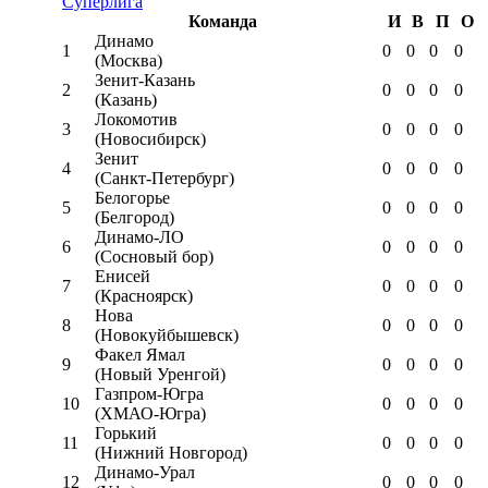
Суперлига
Команда
И
В
П
О
Динамо
1
0
0
0
0
(Москва)
Зенит-Казань
2
0
0
0
0
(Казань)
Локомотив
3
0
0
0
0
(Новосибирск)
Зенит
4
0
0
0
0
(Санкт-Петербург)
Белогорье
5
0
0
0
0
(Белгород)
Динамо-ЛО
6
0
0
0
0
(Сосновый бор)
Енисей
7
0
0
0
0
(Красноярск)
Нова
8
0
0
0
0
(Новокуйбышевск)
Факел Ямал
9
0
0
0
0
(Новый Уренгой)
Газпром-Югра
10
0
0
0
0
(ХМАО-Югра)
Горький
11
0
0
0
0
(Нижний Новгород)
Динамо-Урал
12
0
0
0
0