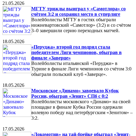
21.05.2026
МГТУ трижды выиграл у «Самотлора» со
счётом 3:2 и сохранил место в суперлиге
Волейболисты МГТУ в гостях обыграли
нижневартовский «Самотлор» (3:2) и со счётом
3–0 завершили серию переходных матчей.
18.05.2026
«Перуджа» второй год подряд стала
победителем Лиги чемпионов, обыграв в
финале «Заверце»
Волейболисты итальянской «Перуджи» в
Турине в финале Лиги чемпионов со счётом 3:0
обыграли польский клуб «Заверце».
18.05.2026
Московское «Динамо» завоевало Кубок
России, обыграв «Зенит» СПб с 0:2
Волейболисты московского «Динамо» на своей
площадке в финале Кубка России одержали
волевую победу над петербургским «Зенитом» –
3:2.
17.05.2026
«Локомотив» на тай-брейке обыграл «Зенит-