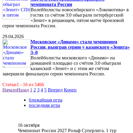
чемпионата России
Волейболисты новосибирского «Локомотива» в
гостях со счётом 3:0 обыграли петербургский
«Зенит» в решающем, пятом матче бронзовой
серии чемпионата России.
29.04.2026
Московское «Динамо» стало чемпионом
России, выиграв серию у казанского «Зенита»
3–0
Волейболисты московского «Динамо» на
домашней площадке со счётом 3:0 обыграли
казанский «Зенит» и с этим же счётом
завершили финальную серию чемпионата России.
Статьи1 - 16 из 5466
Начало
Назад
1
2
3
4
5
Вперед
Конец
ближайшая игра
последняя игра
16 октября
Чемпионат России 2027 Рольф Суперлига. 1 тур