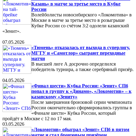
Казань» в матче за третье место в Кубке
России
Волейболисты новосибирского «Локомотива» в
Москве в матче за третье место в розыгрыше
Кубке России со счётом 3:2 одолели казанский
«Зенит».
07.05.2026
«Тюмень» отказалась от выхода в суперлигу.
МГТУ и «Самотлор» сыграют переходные
матчи
В высшей лиге А досрочно определился
победитель турнира, а также серебряный призёр.
04.05.2026
«Финал шести» Кубка России: «Зенит» СПб
попал в группу к «Динамо», «Локомотив» – к
казанскому «Зениту»
После завершения бронзовой серии чемпионата
России окончательно сформировались группы в
«Финале шести» Кубка России, который
пройдёт в Москве с 12 по 17 мая.
03.05.2026
«Локомотив» обыграл «Зенит» СПб в пятом
матче и стал бронзовым призёром