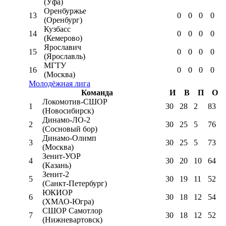
(Уфа)
Оренбуржье
13
0
0
0
0
(Оренбург)
Кузбасс
14
0
0
0
0
(Кемерово)
Ярославич
15
0
0
0
0
(Ярославль)
МГТУ
16
0
0
0
0
(Москва)
Молодёжная лига
Команда
И
В
П
О
Локомотив-CШОР
1
30
28
2
83
(Новосибирск)
Динамо-ЛО-2
2
30
25
5
76
(Сосновый бор)
Динамо-Олимп
3
30
25
5
73
(Москва)
Зенит-УОР
4
30
20
10
64
(Казань)
Зенит-2
5
30
19
11
52
(Санкт-Петербург)
ЮКИОР
6
30
18
12
54
(ХМАО-Югра)
СШОР Самотлор
7
30
18
12
52
(Нижневартовск)