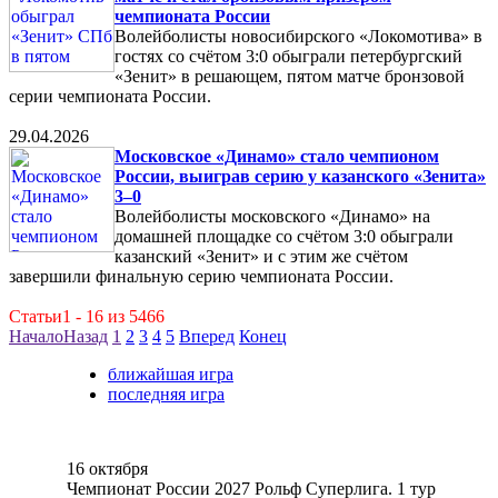
чемпионата России
Волейболисты новосибирского «Локомотива» в
гостях со счётом 3:0 обыграли петербургский
«Зенит» в решающем, пятом матче бронзовой
серии чемпионата России.
29.04.2026
Московское «Динамо» стало чемпионом
России, выиграв серию у казанского «Зенита»
3–0
Волейболисты московского «Динамо» на
домашней площадке со счётом 3:0 обыграли
казанский «Зенит» и с этим же счётом
завершили финальную серию чемпионата России.
Статьи1 - 16 из 5466
Начало
Назад
1
2
3
4
5
Вперед
Конец
ближайшая игра
последняя игра
16 октября
Чемпионат России 2027 Рольф Суперлига. 1 тур