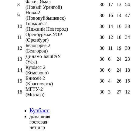
Факел Ямал
8
30
17
13
54
(Новый Уренгой)
Нова-2
9
30
16
14
47
(Новокуйбышевск)
Горький-2
10
30
14
16
38
(Нижний Новгород)
Оренбуржье-УОР
11
30
12
18
34
(Оренбург)
Белогорье-2
12
30
11
19
30
(Белгород)
Динамо-БашГАУ
13
30
6
24
23
(Уфа)
Кузбасс-2
14
30
6
24
18
(Кемерово)
Енисей-2
15
30
4
26
15
(Красноярск)
МГТУ-2
16
30
3
27
12
(Москва)
Кузбасс
домашняя
гостевая
нет игр