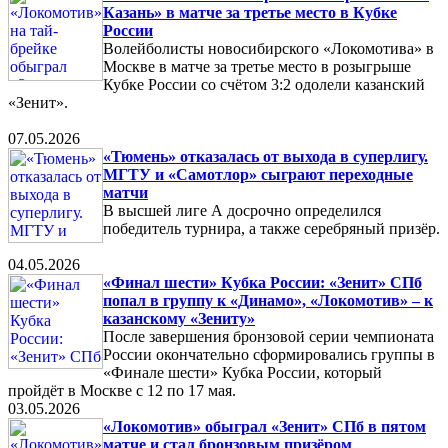
Казань» в матче за третье место в Кубке
России
Волейболисты новосибирского «Локомотива» в
Москве в матче за третье место в розыгрыше
Кубке России со счётом 3:2 одолели казанский
«Зенит».
07.05.2026
«Тюмень» отказалась от выхода в суперлигу.
МГТУ и «Самотлор» сыграют переходные
матчи
В высшей лиге А досрочно определился
победитель турнира, а также серебряный призёр.
04.05.2026
«Финал шести» Кубка России: «Зенит» СПб
попал в группу к «Динамо», «Локомотив» – к
казанскому «Зениту»
После завершения бронзовой серии чемпионата
России окончательно сформировались группы в
«Финале шести» Кубка России, который
пройдёт в Москве с 12 по 17 мая.
03.05.2026
«Локомотив» обыграл «Зенит» СПб в пятом
матче и стал бронзовым призёром