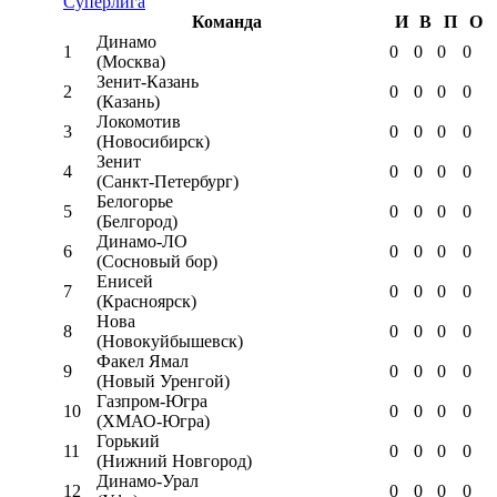
Суперлига
Команда
И
В
П
О
Динамо
1
0
0
0
0
(Москва)
Зенит-Казань
2
0
0
0
0
(Казань)
Локомотив
3
0
0
0
0
(Новосибирск)
Зенит
4
0
0
0
0
(Санкт-Петербург)
Белогорье
5
0
0
0
0
(Белгород)
Динамо-ЛО
6
0
0
0
0
(Сосновый бор)
Енисей
7
0
0
0
0
(Красноярск)
Нова
8
0
0
0
0
(Новокуйбышевск)
Факел Ямал
9
0
0
0
0
(Новый Уренгой)
Газпром-Югра
10
0
0
0
0
(ХМАО-Югра)
Горький
11
0
0
0
0
(Нижний Новгород)
Динамо-Урал
12
0
0
0
0