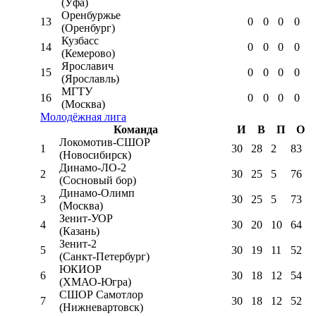
(Уфа)
Оренбуржье
13
0
0
0
0
(Оренбург)
Кузбасс
14
0
0
0
0
(Кемерово)
Ярославич
15
0
0
0
0
(Ярославль)
МГТУ
16
0
0
0
0
(Москва)
Молодёжная лига
Команда
И
В
П
О
Локомотив-CШОР
1
30
28
2
83
(Новосибирск)
Динамо-ЛО-2
2
30
25
5
76
(Сосновый бор)
Динамо-Олимп
3
30
25
5
73
(Москва)
Зенит-УОР
4
30
20
10
64
(Казань)
Зенит-2
5
30
19
11
52
(Санкт-Петербург)
ЮКИОР
6
30
18
12
54
(ХМАО-Югра)
СШОР Самотлор
7
30
18
12
52
(Нижневартовск)