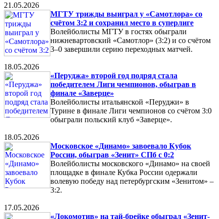
21.05.2026
МГТУ трижды выиграл у «Самотлора» со
счётом 3:2 и сохранил место в суперлиге
Волейболисты МГТУ в гостях обыграли
нижневартовский «Самотлор» (3:2) и со счётом
3–0 завершили серию переходных матчей.
18.05.2026
«Перуджа» второй год подряд стала
победителем Лиги чемпионов, обыграв в
финале «Заверце»
Волейболисты итальянской «Перуджи» в
Турине в финале Лиги чемпионов со счётом 3:0
обыграли польский клуб «Заверце».
18.05.2026
Московское «Динамо» завоевало Кубок
России, обыграв «Зенит» СПб с 0:2
Волейболисты московского «Динамо» на своей
площадке в финале Кубка России одержали
волевую победу над петербургским «Зенитом» –
3:2.
17.05.2026
«Локомотив» на тай-брейке обыграл «Зенит-