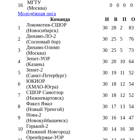
МГТУ
16
0
0
0
0
(Москва)
Молодёжная лига
Команда
И
В
П
О
Локомотив-CШОР
1
30
28
2
83
(Новосибирск)
Динамо-ЛО-2
2
30
25
5
76
(Сосновый бор)
Динамо-Олимп
3
30
25
5
73
(Москва)
Зенит-УОР
4
30
20
10
64
(Казань)
Зенит-2
5
30
19
11
52
(Санкт-Петербург)
ЮКИОР
6
30
18
12
54
(ХМАО-Югра)
СШОР Самотлор
7
30
18
12
52
(Нижневартовск)
Факел Ямал
8
30
17
13
54
(Новый Уренгой)
Нова-2
9
30
16
14
47
(Новокуйбышевск)
Горький-2
10
30
14
16
38
(Нижний Новгород)
Оренбуржье-УОР