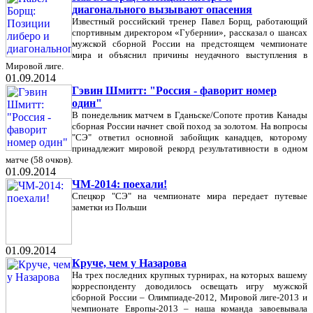
диагонального вызывают опасения
Известный российский тренер Павел Борщ, работающий
спортивным директором «Губернии», рассказал о шансах
мужской сборной России на предстоящем чемпионате
мира и объяснил причины неудачного выступления в
Мировой лиге.
01.09.2014
Гэвин Шмитт: "Россия - фаворит номер
один"
В понедельник матчем в Гданьске/Сопоте против Канады
сборная России начнет свой поход за золотом. На вопросы
"СЭ" ответил основной забойщик канадцев, которому
принадлежит мировой рекорд результативности в одном
матче (58 очков).
01.09.2014
ЧМ-2014: поехали!
Спецкор "СЭ" на чемпионате мира передает путевые
заметки из Польши
01.09.2014
Круче, чем у Назарова
На трех последних крупных турнирах, на которых вашему
корреспонденту доводилось освещать игру мужской
сборной России – Олимпиаде-2012, Мировой лиге-2013 и
чемпионате Европы-2013 – наша команда завоевывала