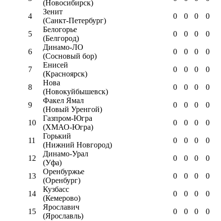
(Новосибирск)
Зенит
4
0
0
0
0
(Санкт-Петербург)
Белогорье
5
0
0
0
0
(Белгород)
Динамо-ЛО
6
0
0
0
0
(Сосновый бор)
Енисей
7
0
0
0
0
(Красноярск)
Нова
8
0
0
0
0
(Новокуйбышевск)
Факел Ямал
9
0
0
0
0
(Новый Уренгой)
Газпром-Югра
10
0
0
0
0
(ХМАО-Югра)
Горький
11
0
0
0
0
(Нижний Новгород)
Динамо-Урал
12
0
0
0
0
(Уфа)
Оренбуржье
13
0
0
0
0
(Оренбург)
Кузбасс
14
0
0
0
0
(Кемерово)
Ярославич
15
0
0
0
0
(Ярославль)