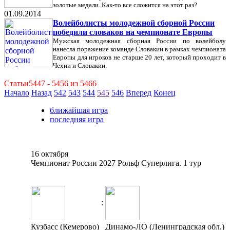
золотые медали. Как-то все сложится на этот раз?
01.09.2014
Волейболисты молодежной сборной России
победили словаков на чемпионате Европы
Мужская молодежная сборная России по волейболу
нанесла поражение команде Словакии в рамках чемпионата
Европы для игроков не старше 20 лет, который проходит в
Чехии и Словакии.
Статьи5447 - 5456 из 5466
Начало
Назад
542
543
544
545
546
Вперед
Конец
ближайшая игра
последняя игра
16 октября
Чемпионат России 2027 Рольф Суперлига. 1 тур
:
Кузбасс (Кемерово)
Динамо-ЛО (Ленинградская обл.)