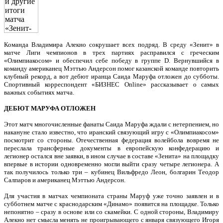
Команда Владимира Алекно сокрушает всех подряд. В среду «Зенит» в
матче Лиги чемпионов в трех партиях расправился с греческим
«Олимпиакосом» и обеспечил себе победу в группе D. Вернувшийся в
команду американец Мэттью Андерсон помог казанской команде повторить
клубный рекорд, а вот дебют иранца Саида Маруфа отложен до субботы.
Спортивный корреспондент «БИЗНЕС Online» рассказывает о самых
важных событиях матча.
ДЕБЮТ МАРУФА ОТЛОЖЕН
Этот матч многочисленные фанаты Саида Маруфа ждали с нетерпением, но
накануне стало известно, что иранский связующий игру с «Олимпиакосом»
посмотрит со стороны. Отечественная федерация волейбола вовремя не
переслала трансферные документы в европейскую конфедерацию и
легионер остался вне заявки, в ином случае в составе «Зенита» на площадку
впервые в истории одновременно могли выйти сразу четыре легионера. А
так получилось только три – кубинец Вильфредо Леон, болгарин Теодор
Салпаров и американец Мэттью Андерсон.
Для участия в матчах чемпионата страны Маруф уже точно заявлен и в
субботнем матче с краснодарским «Динамо» появится на площадке. Только
непонятно – сразу в основе или со скамейки. С одной стороны, Владимиру
Алекно нет смысла менять не проигрывающего с января связующего Игоря