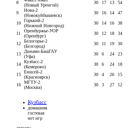
8
30
17
13
54
(Новый Уренгой)
Нова-2
9
30
16
14
47
(Новокуйбышевск)
Горький-2
10
30
14
16
38
(Нижний Новгород)
Оренбуржье-УОР
11
30
12
18
34
(Оренбург)
Белогорье-2
12
30
11
19
30
(Белгород)
Динамо-БашГАУ
13
30
6
24
23
(Уфа)
Кузбасс-2
14
30
6
24
18
(Кемерово)
Енисей-2
15
30
4
26
15
(Красноярск)
МГТУ-2
16
30
3
27
12
(Москва)
Кузбасс
домашняя
гостевая
нет игр
августа