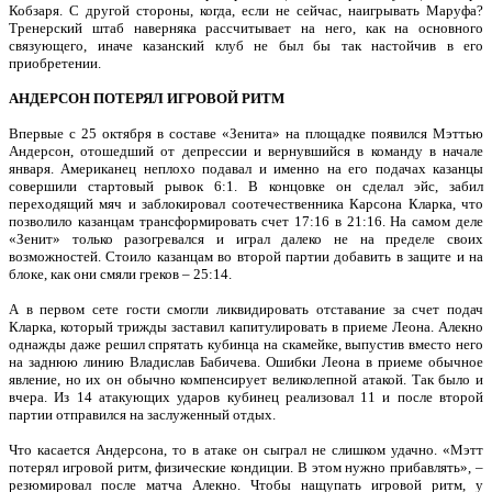
Кобзаря. С другой стороны, когда, если не сейчас, наигрывать Маруфа?
Тренерский штаб наверняка рассчитывает на него, как на основного
связующего, иначе казанский клуб не был бы так настойчив в его
приобретении.
АНДЕРСОН ПОТЕРЯЛ ИГРОВОЙ РИТМ
Впервые с 25 октября в составе «Зенита» на площадке появился Мэттью
Андерсон, отошедший от депрессии и вернувшийся в команду в начале
января. Американец неплохо подавал и именно на его подачах казанцы
совершили стартовый рывок 6:1. В концовке он сделал эйс, забил
переходящий мяч и заблокировал соотечественника Карсона Кларка, что
позволило казанцам трансформировать счет 17:16 в 21:16. На самом деле
«Зенит» только разогревался и играл далеко не на пределе своих
возможностей. Стоило казанцам во второй партии добавить в защите и на
блоке, как они смяли греков – 25:14.
А в первом сете гости смогли ликвидировать отставание за счет подач
Кларка, который трижды заставил капитулировать в приеме Леона. Алекно
однажды даже решил спрятать кубинца на скамейке, выпустив вместо него
на заднюю линию Владислав Бабичева. Ошибки Леона в приеме обычное
явление, но их он обычно компенсирует великолепной атакой. Так было и
вчера. Из 14 атакующих ударов кубинец реализовал 11 и после второй
партии отправился на заслуженный отдых.
Что касается Андерсона, то в атаке он сыграл не слишком удачно. «Мэтт
потерял игровой ритм, физические кондиции. В этом нужно прибавлять», –
резюмировал после матча Алекно. Чтобы нащупать игровой ритм, у