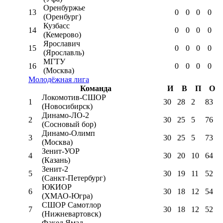
Оренбуржье
13
0
0
0
0
(Оренбург)
Кузбасс
14
0
0
0
0
(Кемерово)
Ярославич
15
0
0
0
0
(Ярославль)
МГТУ
16
0
0
0
0
(Москва)
Молодёжная лига
Команда
И
В
П
О
Локомотив-CШОР
1
30
28
2
83
(Новосибирск)
Динамо-ЛО-2
2
30
25
5
76
(Сосновый бор)
Динамо-Олимп
3
30
25
5
73
(Москва)
Зенит-УОР
4
30
20
10
64
(Казань)
Зенит-2
5
30
19
11
52
(Санкт-Петербург)
ЮКИОР
6
30
18
12
54
(ХМАО-Югра)
СШОР Самотлор
7
30
18
12
52
(Нижневартовск)
Факел Ямал