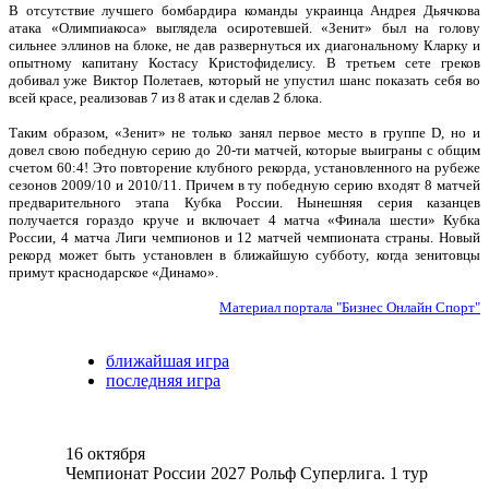
В отсутствие лучшего бомбардира команды украинца Андрея Дьячкова
атака «Олимпиакоса» выглядела осиротевшей. «Зенит» был на голову
сильнее эллинов на блоке, не дав развернуться их диагональному Кларку и
опытному капитану Костасу Кристофиделису. В третьем сете греков
добивал уже Виктор Полетаев, который не упустил шанс показать себя во
всей красе, реализовав 7 из 8 атак и сделав 2 блока.
Таким образом, «Зенит» не только занял первое место в группе D, но и
довел свою победную серию до 20-ти матчей, которые выиграны с общим
счетом 60:4! Это повторение клубного рекорда, установленного на рубеже
сезонов 2009/10 и 2010/11. Причем в ту победную серию входят 8 матчей
предварительного этапа Кубка России. Нынешняя серия казанцев
получается гораздо круче и включает 4 матча «Финала шести» Кубка
России, 4 матча Лиги чемпионов и 12 матчей чемпионата страны. Новый
рекорд может быть установлен в ближайшую субботу, когда зенитовцы
примут краснодарское «Динамо».
Материал портала "Бизнес Онлайн Спорт"
ближайшая игра
последняя игра
16 октября
Чемпионат России 2027 Рольф Суперлига. 1 тур