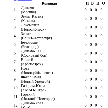
Команда
И
В
П
О
Динамо
1
0
0
0
0
(Москва)
Зенит-Казань
2
0
0
0
0
(Казань)
Локомотив
3
0
0
0
0
(Новосибирск)
Зенит
4
0
0
0
0
(Санкт-Петербург)
Белогорье
5
0
0
0
0
(Белгород)
Динамо-ЛО
6
0
0
0
0
(Сосновый бор)
Енисей
7
0
0
0
0
(Красноярск)
Нова
8
0
0
0
0
(Новокуйбышевск)
Факел Ямал
9
0
0
0
0
(Новый Уренгой)
Газпром-Югра
10
0
0
0
0
(ХМАО-Югра)
Горький
11
0
0
0
0
(Нижний Новгород)
Динамо-Урал
12
0
0
0
0
(Уфа)