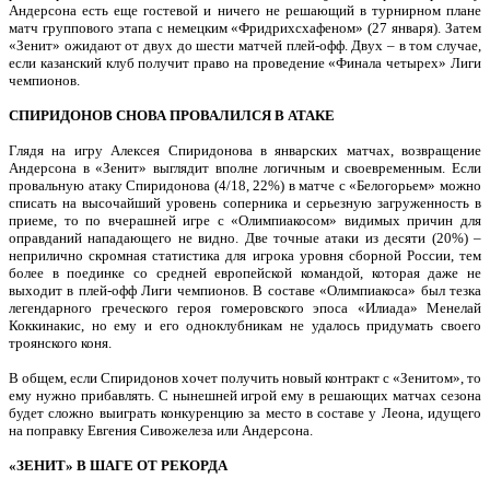
Андерсона есть еще гостевой и ничего не решающий в турнирном плане
матч группового этапа с немецким «Фридрихсхафеном» (27 января). Затем
«Зенит» ожидают от двух до шести матчей плей-офф. Двух – в том случае,
если казанский клуб получит право на проведение «Финала четырех» Лиги
чемпионов.
СПИРИДОНОВ СНОВА ПРОВАЛИЛСЯ В АТАКЕ
Глядя на игру Алексея Спиридонова в январских матчах, возвращение
Андерсона в «Зенит» выглядит вполне логичным и своевременным. Если
провальную атаку Спиридонова (4/18, 22%) в матче с «Белогорьем» можно
списать на высочайший уровень соперника и серьезную загруженность в
приеме, то по вчерашней игре с «Олимпиакосом» видимых причин для
оправданий нападающего не видно. Две точные атаки из десяти (20%) –
неприлично скромная статистика для игрока уровня сборной России, тем
более в поединке со средней европейской командой, которая даже не
выходит в плей-офф Лиги чемпионов. В составе «Олимпиакоса» был тезка
легендарного греческого героя гомеровского эпоса «Илиада» Менелай
Коккинакис, но ему и его одноклубникам не удалось придумать своего
троянского коня.
В общем, если Спиридонов хочет получить новый контракт с «Зенитом», то
ему нужно прибавлять. С нынешней игрой ему в решающих матчах сезона
будет сложно выиграть конкуренцию за место в составе у Леона, идущего
на поправку Евгения Сивожелеза или Андерсона.
«ЗЕНИТ» В ШАГЕ ОТ РЕКОРДА