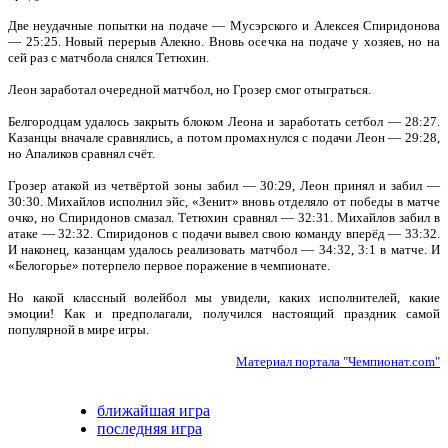
Две неудачные попытки на подаче — Мусэрского и Алексея Спиридонова
— 25:25. Новый перерыв Алекно. Вновь осечка на подаче у хозяев, но на
сей раз с матчбола снялся Тетюхин.
Леон заработал очередной матчбол, но Грозер смог отыграться.
Белгородцам удалось закрыть блоком Леона и заработать сетбол — 28:27.
Казанцы вначале сравнялись, а потом промахнулся с подачи Леон — 29:28,
но Апаликов сравнял счёт.
Грозер атакой из четвёртой зоны забил — 30:29, Леон принял и забил —
30:30. Михайлов исполнил эйс, «Зенит» вновь отделяло от победы в матче
очко, но Спиридонов смазал. Тетюхин сравнял — 32:31. Михайлов забил в
атаке — 32:32. Спиридонов с подачи вывел свою команду вперёд — 33:32.
И наконец, казанцам удалось реализовать матчбол — 34:32, 3:1 в матче. И
«Белогорье» потерпело первое поражение в чемпионате.
Но какой классный волейбол мы увидели, каких исполнителей, какие
эмоции! Как и предполагали, получился настоящий праздник самой
популярной в мире игры.
Материал портала "Чемпионат.com"
ближайшая игра
последняя игра