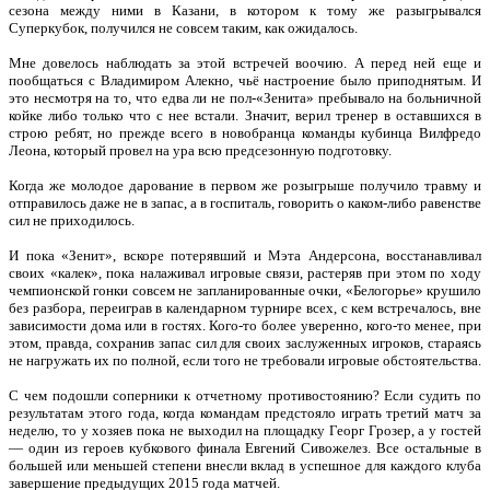
сезона между ними в Казани, в котором к тому же разыгрывался
Суперкубок, получился не совсем таким, как ожидалось.
Мне довелось наблюдать за этой встречей воочию. А перед ней еще и
пообщаться с Владимиром Алекно, чьё настроение было приподнятым. И
это несмотря на то, что едва ли не пол-«Зенита» пребывало на больничной
койке либо только что с нее встали. Значит, верил тренер в оставшихся в
строю ребят, но прежде всего в новобранца команды кубинца Вилфредо
Леона, который провел на ура всю предсезонную подготовку.
Когда же молодое дарование в первом же розыгрыше получило травму и
отправилось даже не в запас, а в госпиталь, говорить о каком-либо равенстве
сил не приходилось.
И пока «Зенит», вскоре потерявший и Мэта Андерсона, восстанавливал
своих «калек», пока налаживал игровые связи, растеряв при этом по ходу
чемпионской гонки совсем не запланированные очки, «Белогорье» крушило
без разбора, переиграв в календарном турнире всех, с кем встречалось, вне
зависимости дома или в гостях. Кого-то более уверенно, кого-то менее, при
этом, правда, сохранив запас сил для своих заслуженных игроков, стараясь
не нагружать их по полной, если того не требовали игровые обстоятельства.
С чем подошли соперники к отчетному противостоянию? Если судить по
результатам этого года, когда командам предстояло играть третий матч за
неделю, то у хозяев пока не выходил на площадку Георг Грозер, а у гостей
— один из героев кубкового финала Евгений Сивожелез. Все остальные в
большей или меньшей степени внесли вклад в успешное для каждого клуба
завершение предыдущих 2015 года матчей.