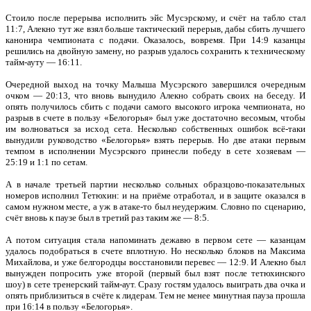
Стоило после перерыва исполнить эйс Мусэрскому, и счёт на табло стал
11:7, Алекно тут же взял больше тактический перерыв, дабы сбить лучшего
канонира чемпионата с подачи. Оказалось, вовремя. При 14:9 казанцы
решились на двойную замену, но разрыв удалось сохранить к техническому
тайм-ауту — 16:11.
Очередной выход на точку Малыша Мусэрского завершился очередным
очком — 20:13, что вновь вынудило Алекно собрать своих на беседу. И
опять получилось сбить с подачи самого высокого игрока чемпионата, но
разрыв в счете в пользу «Белогорья» был уже достаточно весомым, чтобы
им волноваться за исход сета. Несколько собственных ошибок всё-таки
вынудили руководство «Белогорья» взять перерыв. Но две атаки первым
темпом в исполнении Мусэрского принесли победу в сете хозяевам —
25:19 и 1:1 по сетам.
А в начале третьей партии несколько сольных образцово-показательных
номеров исполнил Тетюхин: и на приёме отработал, и в защите оказался в
самом нужном месте, а уж в атаке-то был неудержим. Словно по сценарию,
счёт вновь к паузе был в третий раз таким же — 8:5.
А потом ситуация стала напоминать дежавю в первом сете — казанцам
удалось подобраться в счете вплотную. Но несколько блоков на Максима
Михайлова, и уже белгородцы восстановили перевес — 12:9. И Алекно был
вынужден попросить уже второй (первый был взят после тетюхинского
шоу) в сете тренерский тайм-аут. Сразу гостям удалось выиграть два очка и
опять приблизиться в счёте к лидерам. Тем не менее минутная пауза прошла
при 16:14 в пользу «Белогорья».