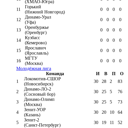
(ХМАО-Югра)
Горький
11
0
0
0
0
(Нижний Новгород)
Динамо-Урал
12
0
0
0
0
(Уфа)
Оренбуржье
13
0
0
0
0
(Оренбург)
Кузбасс
14
0
0
0
0
(Кемерово)
Ярославич
15
0
0
0
0
(Ярославль)
МГТУ
16
0
0
0
0
(Москва)
Молодёжная лига
Команда
И
В
П
О
Локомотив-CШОР
1
30
28
2
83
(Новосибирск)
Динамо-ЛО-2
2
30
25
5
76
(Сосновый бор)
Динамо-Олимп
3
30
25
5
73
(Москва)
Зенит-УОР
4
30
20
10
64
(Казань)
Зенит-2
5
30
19
11
52
(Санкт-Петербург)