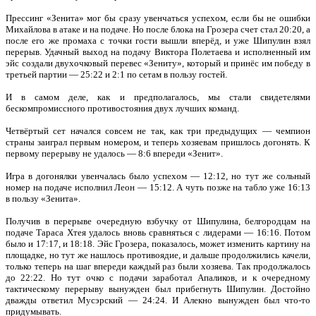
Прессинг «Зенита» мог бы сразу увенчаться успехом, если бы не ошибки
Михайлова в атаке и на подаче. Но после блока на Грозера счет стал 20:20, а
после его же промаха с точки гости вышли вперёд, и уже Шипулин взял
перерыв. Удачный выход на подачу Виктора Полетаева и исполненный им
эйс создали двухочковый перевес «Зениту», который и принёс им победу в
третьей партии — 25:22 и 2:1 по сетам в пользу гостей.
И в самом деле, как и предполагалось, мы стали свидетелями
бескомпромиссного противостояния двух лучших команд.
Четвёртый сет начался совсем не так, как три предыдущих — чемпион
страны заиграл первым номером, и теперь хозяевам пришлось догонять. К
первому перерыву не удалось — 8:6 впереди «Зенит».
Игра в догонялки увенчалась было успехом — 12:12, но тут же сольный
номер на подаче исполнил Леон — 15:12. А чуть позже на табло уже 16:13
в пользу «Зенита».
Получив в перерыве очередную взбучку от Шипулина, белгородцам на
подаче Тараса Хтея удалось вновь сравняться с лидерами — 16:16. Потом
было и 17:17, и 18:18. Эйс Грозера, показалось, может изменить картину на
площадке, но тут же нашлось противоядие, и дальше продолжились качели,
только теперь на шаг впереди каждый раз были хозяева. Так продолжалось
до 22:22. Но тут очко с подачи заработал Апаликов, и к очередному
тактическому перерыву вынужден был прибегнуть Шипулин. Достойно
дважды ответил Мусэрский — 24:24. И Алекно вынужден был что-то
придумывать.