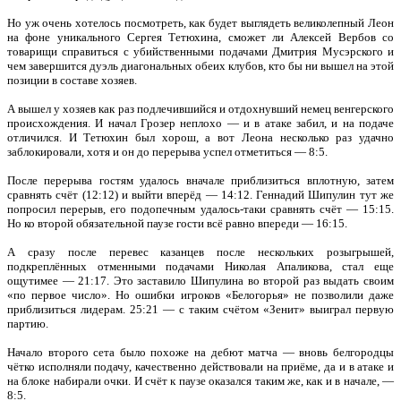
Но уж очень хотелось посмотреть, как будет выглядеть великолепный Леон
на фоне уникального Сергея Тетюхина, сможет ли Алексей Вербов со
товарищи справиться с убийственными подачами Дмитрия Мусэрского и
чем завершится дуэль диагональных обеих клубов, кто бы ни вышел на этой
позиции в составе хозяев.
А вышел у хозяев как раз подлечившийся и отдохнувший немец венгерского
происхождения. И начал Грозер неплохо — и в атаке забил, и на подаче
отличился. И Тетюхин был хорош, а вот Леона несколько раз удачно
заблокировали, хотя и он до перерыва успел отметиться — 8:5.
После перерыва гостям удалось вначале приблизиться вплотную, затем
сравнять счёт (12:12) и выйти вперёд — 14:12. Геннадий Шипулин тут же
попросил перерыв, его подопечным удалось-таки сравнять счёт — 15:15.
Но ко второй обязательной паузе гости всё равно впереди — 16:15.
А сразу после перевес казанцев после нескольких розыгрышей,
подкреплённых отменными подачами Николая Апаликова, стал еще
ощутимее — 21:17. Это заставило Шипулина во второй раз выдать своим
«по первое число». Но ошибки игроков «Белогорья» не позволили даже
приблизиться лидерам. 25:21 — с таким счётом «Зенит» выиграл первую
партию.
Начало второго сета было похоже на дебют матча — вновь белгородцы
чётко исполняли подачу, качественно действовали на приёме, да и в атаке и
на блоке набирали очки. И счёт к паузе оказался таким же, как и в начале, —
8:5.