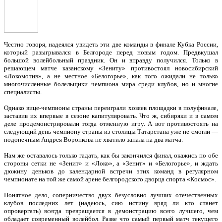
Честно говоря, надеялся увидеть эти две команды в финале Кубка России,
который разыгрывался в Белгороде перед новым годом. Предвкушал
большой волейбольный праздник. Он и вправду получился. Только в
решающем матче казанскому «Зениту» противостоял новосибирский
«Локомотив», а не местное «Белогорье», как того ожидали не только
многочисленные болельщики чемпиона мира среди клубов, но и многие
специалисты.
Однако вице-чемпионы страны переиграли хозяев площадки в полуфинале,
заставив их впервые в сезоне капитулировать. Что ж, сибиряки и в самом
деле продемонстрировали тогда отменную игру. А вот противостоять на
следующий день чемпиону страны из столицы Татарстана уже не смогли —
подопечным Андрея Воронкова не хватило запала на два матча.
Нам же оставалось только гадать, как бы закончился финал, окажись по обе
стороны сетки не «Зенит» и «Локо», а «Зенит» и «Белогорье», и ждать
дюжину деньков до календарной встречи этих команд в регулярном
чемпионате на той же самой арене белгородского дворца спорта «Космос».
Понятное дело, соперничество двух безусловно лучших отечественных
клубов последних лет (надеюсь, сию истину вряд ли кто станет
опровергать) всегда превращается в демонстрацию всего лучшего, чем
обладает современный волейбол. Разве что самый первый матч текущего