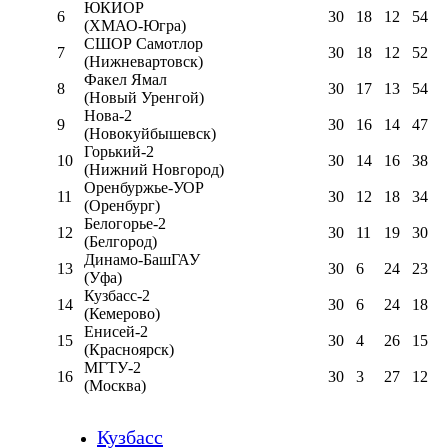
ЮКИОР
6
30
18
12
54
(ХМАО-Югра)
СШОР Самотлор
7
30
18
12
52
(Нижневартовск)
Факел Ямал
8
30
17
13
54
(Новый Уренгой)
Нова-2
9
30
16
14
47
(Новокуйбышевск)
Горький-2
10
30
14
16
38
(Нижний Новгород)
Оренбуржье-УОР
11
30
12
18
34
(Оренбург)
Белогорье-2
12
30
11
19
30
(Белгород)
Динамо-БашГАУ
13
30
6
24
23
(Уфа)
Кузбасс-2
14
30
6
24
18
(Кемерово)
Енисей-2
15
30
4
26
15
(Красноярск)
МГТУ-2
16
30
3
27
12
(Москва)
Кузбасс