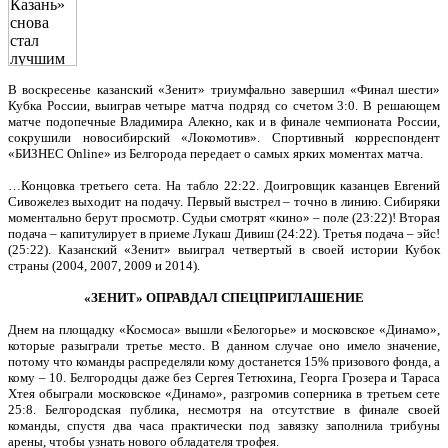
В воскресенье казанский «Зенит» триумфально завершил «Финал шести»
Кубка России, выиграв четыре матча подряд со счетом 3:0. В решающем
матче подопечные Владимира Алекно, как и в финале чемпионата России,
сокрушили новосибирский «Локомотив». Спортивный корреспондент
«БИЗНЕС Online» из Белгорода передает о самых ярких моментах матча.
…Концовка третьего сета. На табло 22:22. Доигровщик казанцев Евгений
Сивожелез выходит на подачу. Первый выстрел – точно в линию. Сибиряки
моментально берут просмотр. Судьи смотрят «кино» – поле (23:22)! Вторая
подача – капитулирует в приеме Лукаш Дивиш (24:22). Третья подача – эйс!
(25:22). Казанский «Зенит» выиграл четвертый в своей истории Кубок
страны (2004, 2007, 2009 и 2014).
«ЗЕНИТ» ОПРАВДАЛ СПЕЦПРИГЛАШЕНИЕ
Днем на площадку «Космоса» вышли «Белогорье» и московское «Динамо»,
которые разыграли третье место. В данном случае оно имело значение,
потому что команды распределяли кому достанется 15% призового фонда, а
кому – 10. Белгородцы даже без Сергея Тетюхина, Георга Грозера и Тараса
Хтея обыграли московское «Динамо», разгромив соперника в третьем сете
25:8. Белгородская публика, несмотря на отсутствие в финале своей
команды, спустя два часа практически под завязку заполнила трибуны
арены, чтобы узнать нового обладателя трофея.