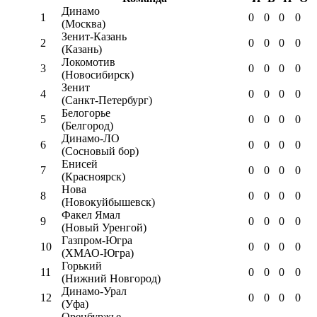
Динамо
1
0
0
0
0
(Москва)
Зенит-Казань
2
0
0
0
0
(Казань)
Локомотив
3
0
0
0
0
(Новосибирск)
Зенит
4
0
0
0
0
(Санкт-Петербург)
Белогорье
5
0
0
0
0
(Белгород)
Динамо-ЛО
6
0
0
0
0
(Сосновый бор)
Енисей
7
0
0
0
0
(Красноярск)
Нова
8
0
0
0
0
(Новокуйбышевск)
Факел Ямал
9
0
0
0
0
(Новый Уренгой)
Газпром-Югра
10
0
0
0
0
(ХМАО-Югра)
Горький
11
0
0
0
0
(Нижний Новгород)
Динамо-Урал
12
0
0
0
0
(Уфа)
Оренбуржье