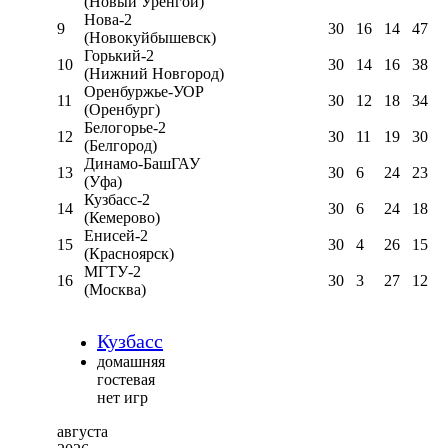
(Новый Уренгой)
Нова-2
9
30
16
14
47
(Новокуйбышевск)
Горький-2
10
30
14
16
38
(Нижний Новгород)
Оренбуржье-УОР
11
30
12
18
34
(Оренбург)
Белогорье-2
12
30
11
19
30
(Белгород)
Динамо-БашГАУ
13
30
6
24
23
(Уфа)
Кузбасс-2
14
30
6
24
18
(Кемерово)
Енисей-2
15
30
4
26
15
(Красноярск)
МГТУ-2
16
30
3
27
12
(Москва)
Кузбасс
домашняя
гостевая
нет игр
августа