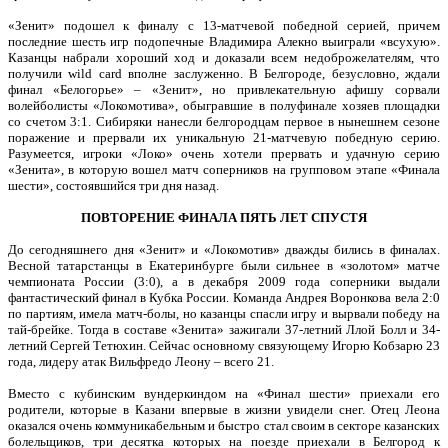
«Зенит» подошел к финалу с 13-матчевой победной серией, причем
последние шесть игр подопечные Владимира Алекно выиграли «всухую».
Казанцы набрали хороший ход и доказали всем недоброжелателям, что
получили wild card вполне заслуженно. В Белгороде, безусловно, ждали
финал «Белогорье» – «Зенит», но привлекательную афишу сорвали
волейболисты «Локомотива», обыгравшие в полуфинале хозяев площадки
со счетом 3:1. Сибиряки нанесли белгородцам первое в нынешнем сезоне
поражение и прервали их уникальную 21-матчевую победную серию.
Разумеется, игроки «Локо» очень хотели прервать и удачную серию
«Зенита», в которую вошел матч соперников на групповом этапе «Финала
шести», состоявшийся три дня назад.
ПОВТОРЕНИЕ ФИНАЛА ПЯТЬ ЛЕТ СПУСТЯ
До сегодняшнего дня «Зенит» и «Локомотив» дважды бились в финалах.
Весной татарстанцы в Екатеринбурге были сильнее в «золотом» матче
чемпионата России (3:0), а в декабря 2009 года соперники выдали
фантастический финал в Кубка России. Команда Андрея Воронкова вела 2:0
по партиям, имела матч-болы, но казанцы спасли игру и вырвали победу на
тай-брейке. Тогда в составе «Зенита» зажигали 37-летний Ллой Болл и 34-
летний Сергей Тетюхин. Сейчас основному связующему Игорю Кобзарю 23
года, лидеру атак Вильфредо Леону – всего 21.
Вместо с кубинским вундеркиндом на «Финал шести» приехали его
родители, которые в Казани впервые в жизни увидели снег. Отец Леона
оказался очень коммуникабельным и быстро стал своим в секторе казанских
болельщиков, три десятка которых на поезде приехали в Белгород к