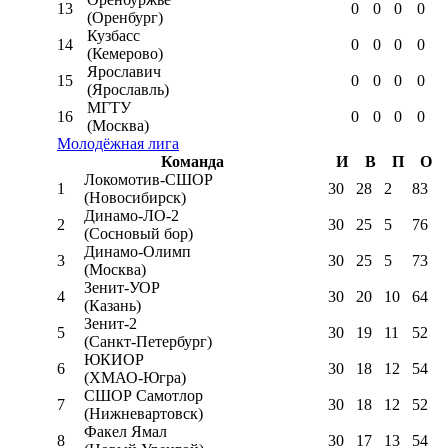
13
0
0
0
0
(Оренбург)
Кузбасс
14
0
0
0
0
(Кемерово)
Ярославич
15
0
0
0
0
(Ярославль)
МГТУ
16
0
0
0
0
(Москва)
Молодёжная лига
Команда
И
В
П
О
Локомотив-CШОР
1
30
28
2
83
(Новосибирск)
Динамо-ЛО-2
2
30
25
5
76
(Сосновый бор)
Динамо-Олимп
3
30
25
5
73
(Москва)
Зенит-УОР
4
30
20
10
64
(Казань)
Зенит-2
5
30
19
11
52
(Санкт-Петербург)
ЮКИОР
6
30
18
12
54
(ХМАО-Югра)
СШОР Самотлор
7
30
18
12
52
(Нижневартовск)
Факел Ямал
8
30
17
13
54