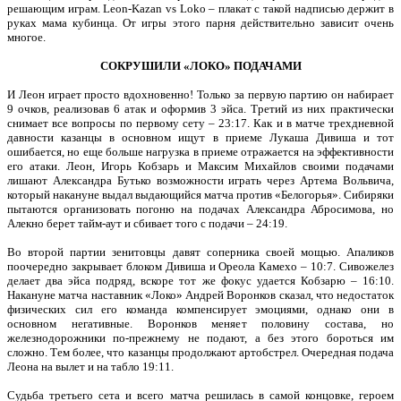
решающим играм. Leon-Kazan vs Loko – плакат с такой надписью держит в
руках мама кубинца. От игры этого парня действительно зависит очень
многое.
СОКРУШИЛИ «ЛОКО» ПОДАЧАМИ
И Леон играет просто вдохновенно! Только за первую партию он набирает
9 очков, реализовав 6 атак и оформив 3 эйса. Третий из них практически
снимает все вопросы по первому сету – 23:17. Как и в матче трехдневной
давности казанцы в основном ищут в приеме Лукаша Дивиша и тот
ошибается, но еще больше нагрузка в приеме отражается на эффективности
его атаки. Леон, Игорь Кобзарь и Максим Михайлов своими подачами
лишают Александра Бутько возможности играть через Артема Вольвича,
который накануне выдал выдающийся матча против «Белогорья». Сибиряки
пытаются организовать погоню на подачах Александра Абросимова, но
Алекно берет тайм-аут и сбивает того с подачи – 24:19.
Во второй партии зенитовцы давят соперника своей мощью. Апаликов
поочередно закрывает блоком Дивиша и Ореола Камехо – 10:7. Сивожелез
делает два эйса подряд, вскоре тот же фокус удается Кобзарю – 16:10.
Накануне матча наставник «Локо» Андрей Воронков сказал, что недостаток
физических сил его команда компенсирует эмоциями, однако они в
основном негативные. Воронков меняет половину состава, но
железнодорожники по-прежнему не подают, а без этого бороться им
сложно. Тем более, что казанцы продолжают артобстрел. Очередная подача
Леона на вылет и на табло 19:11.
Судьба третьего сета и всего матча решилась в самой концовке, героем