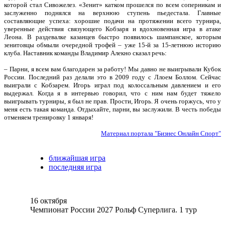
которой стал Сивожелез. «Зенит» катком прошелся по всем соперникам и
заслуженно поднялся на верхнюю ступень пьедестала. Главные
составляющие успеха: хорошие подачи на протяжении всего турнира,
уверенные действия связующего Кобзаря и вдохновенная игра в атаке
Леона. В раздевалке казанцев быстро появилось шампанское, которым
зенитовцы обмыли очередной трофей – уже 15-й за 15-летнюю историю
клуба. Наставник команды Владимир Алекно сказал речь:
– Парни, я всем вам благодарен за работу! Мы давно не выигрывали Кубок
России. Последний раз делали это в 2009 году с Ллоем Боллом. Сейчас
выиграли с Кобзарем. Игорь играл под колоссальным давлением и его
выдержал. Когда я в интервью говорил, что с ним нам будет тяжело
выигрывать турниры, я был не прав. Прости, Игорь. Я очень горжусь, что у
меня есть такая команда. Отдыхайте, парни, вы заслужили. В честь победы
отменяем тренировку 1 января!
Материал портала "Бизнес Онлайн Спорт"
ближайшая игра
последняя игра
16 октября
Чемпионат России 2027 Рольф Суперлига. 1 тур