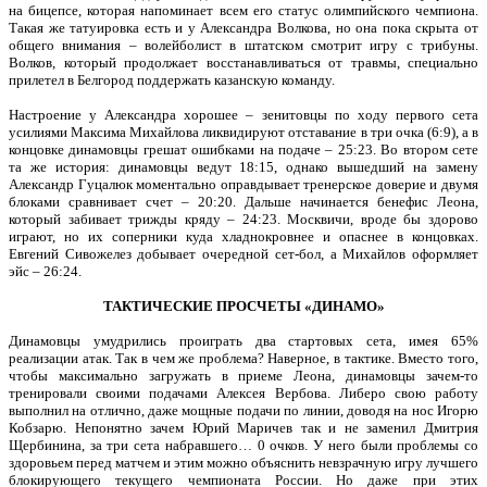
на бицепсе, которая напоминает всем его статус олимпийского чемпиона.
Такая же татуировка есть и у Александра Волкова, но она пока скрыта от
общего внимания – волейболист в штатском смотрит игру с трибуны.
Волков, который продолжает восстанавливаться от травмы, специально
прилетел в Белгород поддержать казанскую команду.
Настроение у Александра хорошее – зенитовцы по ходу первого сета
усилиями Максима Михайлова ликвидируют отставание в три очка (6:9), а в
концовке динамовцы грешат ошибками на подаче – 25:23. Во втором сете
та же история: динамовцы ведут 18:15, однако вышедший на замену
Александр Гуцалюк моментально оправдывает тренерское доверие и двумя
блоками сравнивает счет – 20:20. Дальше начинается бенефис Леона,
который забивает трижды кряду – 24:23. Москвичи, вроде бы здорово
играют, но их соперники куда хладнокровнее и опаснее в концовках.
Евгений Сивожелез добывает очередной сет-бол, а Михайлов оформляет
эйс – 26:24.
ТАКТИЧЕСКИЕ ПРОСЧЕТЫ «ДИНАМО»
Динамовцы умудрились проиграть два стартовых сета, имея 65%
реализации атак. Так в чем же проблема? Наверное, в тактике. Вместо того,
чтобы максимально загружать в приеме Леона, динамовцы зачем-то
тренировали своими подачами Алексея Вербова. Либеро свою работу
выполнил на отлично, даже мощные подачи по линии, доводя на нос Игорю
Кобзарю. Непонятно зачем Юрий Маричев так и не заменил Дмитрия
Щербинина, за три сета набравшего… 0 очков. У него были проблемы со
здоровьем перед матчем и этим можно объяснить невзрачную игру лучшего
блокирующего текущего чемпионата России. Но даже при этих