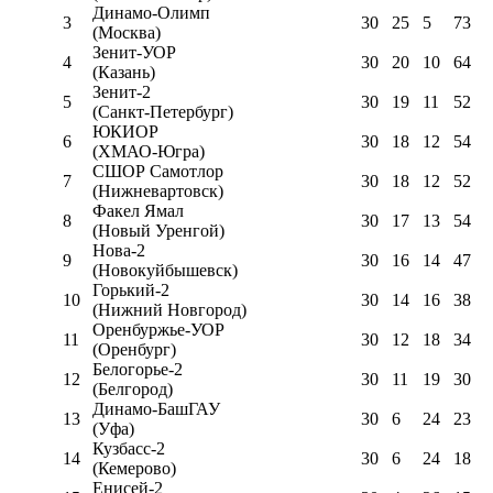
Динамо-Олимп
3
30
25
5
73
(Москва)
Зенит-УОР
4
30
20
10
64
(Казань)
Зенит-2
5
30
19
11
52
(Санкт-Петербург)
ЮКИОР
6
30
18
12
54
(ХМАО-Югра)
СШОР Самотлор
7
30
18
12
52
(Нижневартовск)
Факел Ямал
8
30
17
13
54
(Новый Уренгой)
Нова-2
9
30
16
14
47
(Новокуйбышевск)
Горький-2
10
30
14
16
38
(Нижний Новгород)
Оренбуржье-УОР
11
30
12
18
34
(Оренбург)
Белогорье-2
12
30
11
19
30
(Белгород)
Динамо-БашГАУ
13
30
6
24
23
(Уфа)
Кузбасс-2
14
30
6
24
18
(Кемерово)
Енисей-2