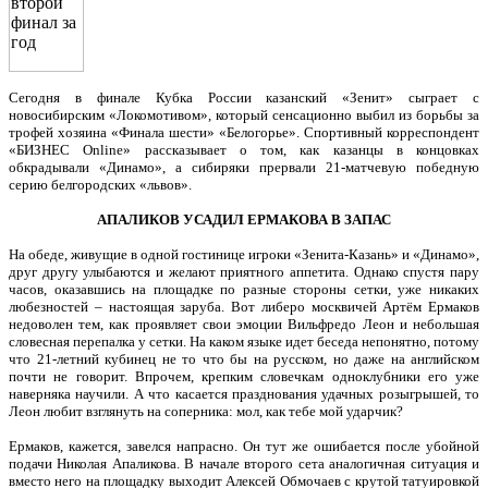
Сегодня в финале Кубка России казанский «Зенит» сыграет с
новосибирским «Локомотивом», который сенсационно выбил из борьбы за
трофей хозяина «Финала шести» «Белогорье». Спортивный корреспондент
«БИЗНЕС Online» рассказывает о том, как казанцы в концовках
обкрадывали «Динамо», а сибиряки прервали 21-матчевую победную
серию белгородских «львов».
АПАЛИКОВ УСАДИЛ ЕРМАКОВА В ЗАПАС
На обеде, живущие в одной гостинице игроки «Зенита-Казань» и «Динамо»,
друг другу улыбаются и желают приятного аппетита. Однако спустя пару
часов, оказавшись на площадке по разные стороны сетки, уже никаких
любезностей – настоящая заруба. Вот либеро москвичей Артём Ермаков
недоволен тем, как проявляет свои эмоции Вильфредо Леон и небольшая
словесная перепалка у сетки. На каком языке идет беседа непонятно, потому
что 21-летний кубинец не то что бы на русском, но даже на английском
почти не говорит. Впрочем, крепким словечкам одноклубники его уже
наверняка научили. А что касается празднования удачных розыгрышей, то
Леон любит взглянуть на соперника: мол, как тебе мой ударчик?
Ермаков, кажется, завелся напрасно. Он тут же ошибается после убойной
подачи Николая Апаликова. В начале второго сета аналогичная ситуация и
вместо него на площадку выходит Алексей Обмочаев с крутой татуировкой