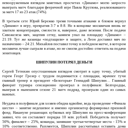
невооруженным взглядом заметных просчетах «Динамо» могло запросто
выиграть матч благодаря фееричной игре Павла Круглова, реализовавшего
за матч 17 из 23 атак (74%).
В третьем сете Юрий Бережко тремя точными атаками и блоком вернул
«Динамо» в игру, превратив 3:7 в 8:8. Но в концовке москвичам вновь не
хватило концентрации, смелости и, наверное, даже везения. После подачи
Сивожелеза мяч, зацепив сетку, камнем упал на площадку «Динамо» –
21:19. Тут же казанцы «подтащили» в защите, а Леон доставил мяч по
назначению – 24:21. Михайлов поставил точку в победном матче, в котором
москвичи лучше сыграли в атаке, но не смогли достойно ответить на подачи
зенитовцев.
ШИПУЛИН ПОТЕРЯЛ ДЕНЬГИ
Сергей Тетюхин опустошенным взглядом смотрит в одну точку, убитый
горем Георг Грозер с трудом поднимается с площадки, мрачнее тучи
главный тренер и президент «Белогорья» Геннадий Шипулин… Главный
фаворит турнира сенсационно проиграл в полуфинале. Белгородцы,
выиграв в нынешнем сезоне 21 матч подряд, проиграли один из самых
важных.
Неудача в полуфинале для хозяев обидна вдвойне, ведь проведение «Финала
шести» – занятие недешевое и именно организатор формировал призовой
фонд. Накануне решающих кубковых игр Шипулин на пресс-конференции
заявил, что он составляет порядка 10 млн. рублей. Победитель получает
50%, финалист – 25%, команды, занявшие третьи-четвертые места - 15% и
10% соответственно. Разумеется, Шипулин рассчитывал оставить дома