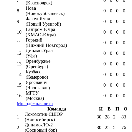
7
0
0
0
0
(Красноярск)
Нова
8
0
0
0
0
(Новокуйбышевск)
Факел Ямал
9
0
0
0
0
(Новый Уренгой)
Газпром-Югра
10
0
0
0
0
(ХМАО-Югра)
Горький
11
0
0
0
0
(Нижний Новгород)
Динамо-Урал
12
0
0
0
0
(Уфа)
Оренбуржье
13
0
0
0
0
(Оренбург)
Кузбасс
14
0
0
0
0
(Кемерово)
Ярославич
15
0
0
0
0
(Ярославль)
МГТУ
16
0
0
0
0
(Москва)
Молодёжная лига
Команда
И
В
П
О
Локомотив-CШОР
1
30
28
2
83
(Новосибирск)
Динамо-ЛО-2
2
30
25
5
76
(Сосновый бор)