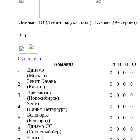
:
Динамо-ЛО (Ленинградская обл.)
Кузбасс (Кемерово)
3
:
0
Суперлига
Команда
И
В
П
О
Динамо
1
0
0
0
0
(Москва)
Зенит-Казань
2
0
0
0
0
(Казань)
Локомотив
3
0
0
0
0
(Новосибирск)
Зенит
4
0
0
0
0
(Санкт-Петербург)
Белогорье
5
0
0
0
0
(Белгород)
Динамо-ЛО
6
0
0
0
0
(Сосновый бор)
Енисей