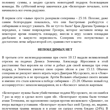
половину суммы, а заодно сделать новогодний подарок болельщикам
команды. Но субботний вечер закончился для «Белогорья» печально, хотя
начиналось все очень радужно.
В первом сете «львы» просто разорвали соперника – 25:16. Похоже, даже
самим белгородцам показалось, что они быстренько разберутся с
сибиряками и поедут ужинать. Но не тут-то было! Брак Драгана Травицы в
передачах, а также повреждение Грозера, которое заставило немца на
некоторое время покинуть площадку, внесли в игру хозяев площадки
дисбаланс и какую-то нервозность. Соперник это почувствовал и
достаточно легко забрал второй сет, сравняв счет в матче.
НЕПОБЕДИМЫХ НЕТ
В третьем сете железнодорожники при счете 10:13 выдали великолепный
отрезок на подачах Дениса Земченка. Александр Абросимов в этой
расстановке был королем на сетке и добыл для своей команды три очка
подряд, а Земченок увенчал свою серию эйсом и уже 15:13. Обычно
соперник не рискуют много играть через Дмитрия Мусэрского, но в «Локо»
решили рискнуть и не прогадали. Артём Вольвич обыгрывал своего визави
и именно это стало ключом к победе сибиряков – 25:20. Обычно новый год
ассоциируется с запахом мандаринов, но в «Космосе» запахло жареным.
«Белогорью» нужны были убийственные подачи Мусэрского, но он ошибся
7 раз за игру и сделал всего один эйс. «Белогорью» нужны были точные
атаки Тетюхина, но вдохновенно сыграв против московского «Динамо», он
вчера выглядел уставшим. «Белогорье» нужен был злой Грозер, но, видимо,
полученная травма мешала и в атаке он сыграл очень бледно (24%). В