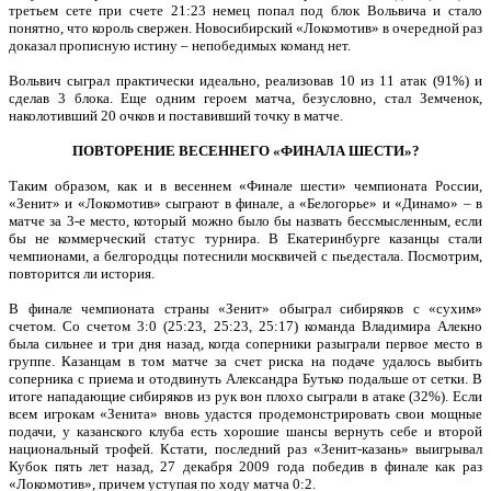
третьем сете при счете 21:23 немец попал под блок Вольвича и стало
понятно, что король свержен. Новосибирский «Локомотив» в очередной раз
доказал прописную истину – непобедимых команд нет.
Вольвич сыграл практически идеально, реализовав 10 из 11 атак (91%) и
сделав 3 блока. Еще одним героем матча, безусловно, стал Земченок,
наколотивший 20 очков и поставивший точку в матче.
ПОВТОРЕНИЕ ВЕСЕННЕГО «ФИНАЛА ШЕСТИ»?
Таким образом, как и в весеннем «Финале шести» чемпионата России,
«Зенит» и «Локомотив» сыграют в финале, а «Белогорье» и «Динамо» – в
матче за 3-е место, который можно было бы назвать бессмысленным, если
бы не коммерческий статус турнира. В Екатеринбурге казанцы стали
чемпионами, а белгородцы потеснили москвичей с пьедестала. Посмотрим,
повторится ли история.
В финале чемпионата страны «Зенит» обыграл сибиряков с «сухим»
счетом. Со счетом 3:0 (25:23, 25:23, 25:17) команда Владимира Алекно
была сильнее и три дня назад, когда соперники разыграли первое место в
группе. Казанцам в том матче за счет риска на подаче удалось выбить
соперника с приема и отодвинуть Александра Бутько подальше от сетки. В
итоге нападающие сибиряков из рук вон плохо сыграли в атаке (32%). Если
всем игрокам «Зенита» вновь удастся продемонстрировать свои мощные
подачи, у казанского клуба есть хорошие шансы вернуть себе и второй
национальный трофей. Кстати, последний раз «Зенит-казань» выигрывал
Кубок пять лет назад, 27 декабря 2009 года победив в финале как раз
«Локомотив», причем уступая по ходу матча 0:2.