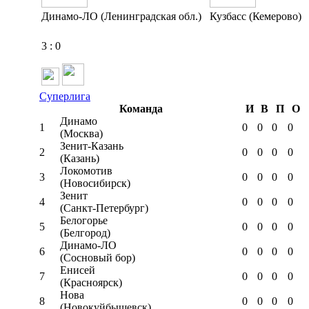
Динамо-ЛО (Ленинградская обл.)
Кузбасс (Кемерово)
3
:
0
Суперлига
Команда
И
В
П
О
Динамо
1
0
0
0
0
(Москва)
Зенит-Казань
2
0
0
0
0
(Казань)
Локомотив
3
0
0
0
0
(Новосибирск)
Зенит
4
0
0
0
0
(Санкт-Петербург)
Белогорье
5
0
0
0
0
(Белгород)
Динамо-ЛО
6
0
0
0
0
(Сосновый бор)
Енисей
7
0
0
0
0
(Красноярск)
Нова
8
0
0
0
0
(Новокуйбышевск)