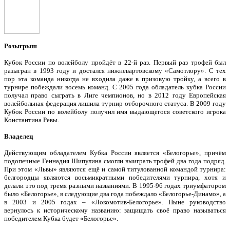
Розыгрыш
Кубок России по волейболу пройдёт в 22-й раз. Первый раз трофей был
разыгран в 1993 году и достался нижневартовскому «Самотлору». С тех
пор эта команда никогда не входила даже в призовую тройку, а всего в
турнире побеждали восемь команд. С 2005 года обладатель кубка России
получал право сыграть в Лиге чемпионов, но в 2012 году Европейская
волейбольная федерация лишила турнир отборочного статуса. В 2009 году
Кубок России по волейболу получил имя выдающегося советского игрока
Константина Ревы.
Владелец
Действующим обладателем Кубка России является «Белогорье», причём
подопечные Геннадия Шипулина смогли выиграть трофей два года подряд.
При этом «Львы» являются ещё и самой титулованной командой турнира:
белгородцы являются восьмикратными победителями турнира, хотя и
делали это под тремя разными названиями. В 1995-96 годах триумфатором
было «Белогорье», в следующие два года побеждало «Белогорье-Динамо», а
в 2003 и 2005 годах – «Локомотив-Белогорье». Ныне руководство
вернулось к историческому названию: защищать своё право называться
победителем Кубка будет «Белогорье».