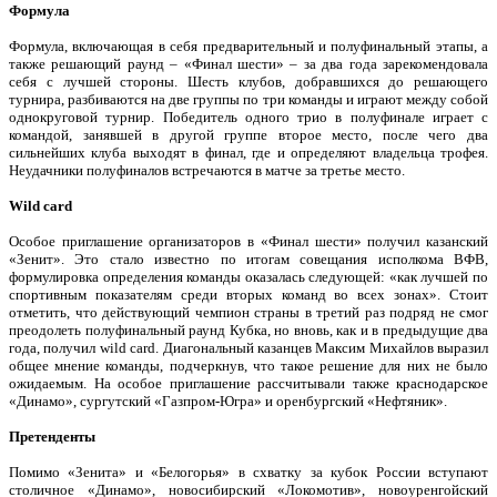
Формула
Формула, включающая в себя предварительный и полуфинальный этапы, а
также решающий раунд – «Финал шести» – за два года зарекомендовала
себя с лучшей стороны. Шесть клубов, добравшихся до решающего
турнира, разбиваются на две группы по три команды и играют между собой
однокруговой турнир. Победитель одного трио в полуфинале играет с
командой, занявшей в другой группе второе место, после чего два
сильнейших клуба выходят в финал, где и определяют владельца трофея.
Неудачники полуфиналов встречаются в матче за третье место.
Wild card
Особое приглашение организаторов в «Финал шести» получил казанский
«Зенит». Это стало известно по итогам совещания исполкома ВФВ,
формулировка определения команды оказалась следующей: «как лучшей по
спортивным показателям среди вторых команд во всех зонах». Стоит
отметить, что действующий чемпион страны в третий раз подряд не смог
преодолеть полуфинальный раунд Кубка, но вновь, как и в предыдущие два
года, получил wild card. Диагональный казанцев Максим Михайлов выразил
общее мнение команды, подчеркнув, что такое решение для них не было
ожидаемым. На особое приглашение рассчитывали также краснодарское
«Динамо», сургутский «Газпром-Югра» и оренбургский «Нефтяник».
Претенденты
Помимо «Зенита» и «Белогорья» в схватку за кубок России вступают
столичное «Динамо», новосибирский «Локомотив», новоуренгойский