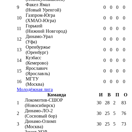
Факел Ямал
9
0
0
0
0
(Новый Уренгой)
Газпром-Югра
10
0
0
0
0
(ХМАО-Югра)
Горький
11
0
0
0
0
(Нижний Новгород)
Динамо-Урал
12
0
0
0
0
(Уфа)
Оренбуржье
13
0
0
0
0
(Оренбург)
Кузбасс
14
0
0
0
0
(Кемерово)
Ярославич
15
0
0
0
0
(Ярославль)
МГТУ
16
0
0
0
0
(Москва)
Молодёжная лига
Команда
И
В
П
О
Локомотив-CШОР
1
30
28
2
83
(Новосибирск)
Динамо-ЛО-2
2
30
25
5
76
(Сосновый бор)
Динамо-Олимп
3
30
25
5
73
(Москва)
Зенит-УОР