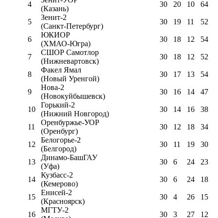
4
30
20
10
64
(Казань)
Зенит-2
5
30
19
11
52
(Санкт-Петербург)
ЮКИОР
6
30
18
12
54
(ХМАО-Югра)
СШОР Самотлор
7
30
18
12
52
(Нижневартовск)
Факел Ямал
8
30
17
13
54
(Новый Уренгой)
Нова-2
9
30
16
14
47
(Новокуйбышевск)
Горький-2
10
30
14
16
38
(Нижний Новгород)
Оренбуржье-УОР
11
30
12
18
34
(Оренбург)
Белогорье-2
12
30
11
19
30
(Белгород)
Динамо-БашГАУ
13
30
6
24
23
(Уфа)
Кузбасс-2
14
30
6
24
18
(Кемерово)
Енисей-2
15
30
4
26
15
(Красноярск)
МГТУ-2
16
30
3
27
12