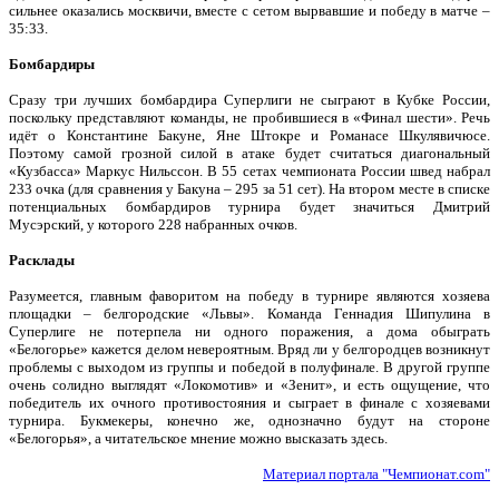
сильнее оказались москвичи, вместе с сетом вырвавшие и победу в матче –
35:33.
Бомбардиры
Сразу три лучших бомбардира Суперлиги не сыграют в Кубке России,
поскольку представляют команды, не пробившиеся в «Финал шести». Речь
идёт о Константине Бакуне, Яне Штокре и Романасе Шкулявичюсе.
Поэтому самой грозной силой в атаке будет считаться диагональный
«Кузбасса» Маркус Нильссон. В 55 сетах чемпионата России швед набрал
233 очка (для сравнения у Бакуна – 295 за 51 сет). На втором месте в списке
потенциальных бомбардиров турнира будет значиться Дмитрий
Мусэрский, у которого 228 набранных очков.
Расклады
Разумеется, главным фаворитом на победу в турнире являются хозяева
площадки – белгородские «Львы». Команда Геннадия Шипулина в
Суперлиге не потерпела ни одного поражения, а дома обыграть
«Белогорье» кажется делом невероятным. Вряд ли у белгородцев возникнут
проблемы с выходом из группы и победой в полуфинале. В другой группе
очень солидно выглядят «Локомотив» и «Зенит», и есть ощущение, что
победитель их очного противостояния и сыграет в финале с хозяевами
турнира. Букмекеры, конечно же, однозначно будут на стороне
«Белогорья», а читательское мнение можно высказать здесь.
Материал портала "Чемпионат.com"