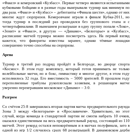
«Факел» и кемеровский «Кузбасс». Первые четверо являются испытанными
кубковыми бойцами и в разные годы выигрывали турнир как минимум по
два раза. «Факел» и «Кузбасс» – дебютанты «Финала шести», однако от них
многие ждут сюрпризов. Кемеровчане играли в финале Кубка-2011, но
тогда турнир в последний раз проводился без группового этапа и с
четвертьфиналами. В нынешнем розыгрыше в одну группу попали «Локо»,
«Зенит» и «Факел», в другую — «Динамо», «Белогорье» и «Кузбасс»,
расписание матчей турнира можно посмотреть здесь. На первый взгляд
кажется, что фавориты известны заранее, однако тёмные лошадки
совершенно точно способны на сюрпризы.
Арена
Турнир в третий раз подряд пройдёт в Белгороде, во дворце спорта
«Космос». В этом году комплексу, который готов принимать не только
волейбольные матчи, но и бокс, гимнастику и многое другое, в этом году
исполнилось 32 года. Его вместимость – 5000 зрителей. В прошлом году
переполненные трибуны рукоплескали хозяевам, в решающем матче
уверенно переигравшим московское «Динамо» – 3:0.
Разгром
Со счётом 25:8 завершилась вторая партия матча предварительного раунда
Зоны 3 между «Белогорьем» и «Ярославичем». Удивительно, но этот
случай, когда команда в стандартной партии не смогла набрать 10 очков,
оказался единственным на весь предварительный раунд, состоящий из 110
матчей. Этот рекорд остался непокорённым и в матчах полуфинала, зато в
одной из игр 1/2 случилось сразу 68 розыгрышей. В динамовском дерби