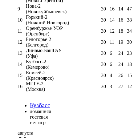
(Новый Уренгой)
Нова-2
9
30
16
14
47
(Новокуйбышевск)
Горький-2
10
30
14
16
38
(Нижний Новгород)
Оренбуржье-УОР
11
30
12
18
34
(Оренбург)
Белогорье-2
12
30
11
19
30
(Белгород)
Динамо-БашГАУ
13
30
6
24
23
(Уфа)
Кузбасс-2
14
30
6
24
18
(Кемерово)
Енисей-2
15
30
4
26
15
(Красноярск)
МГТУ-2
16
30
3
27
12
(Москва)
Кузбасс
домашняя
гостевая
нет игр
августа