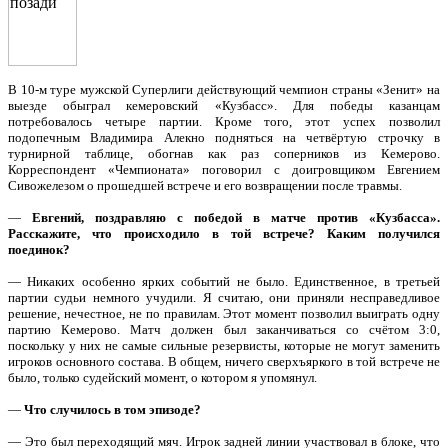
В 10-м туре мужской Суперлиги действующий чемпион страны «Зенит» на
выезде обыграл кемеровский «Кузбасс». Для победы казанцам
потребовалось четыре партии. Кроме того, этот успех позволил
подопечным Владимира Алекно подняться на четвёртую строчку в
турнирной таблице, обогнав как раз соперников из Кемерово.
Корреспондент «Чемпионата» поговорил с доигровщиком Евгением
Сивожелезом о прошедшей встрече и его возвращении после травмы.
—
Евгений, поздравляю с победой в матче против «Кузбасса».
Расскажите, что происходило в той встрече? Каким получился
поединок?
— Никаких особенно ярких событий не было. Единственное, в третьей
партии судьи немного учудили. Я считаю, они приняли несправедливое
решение, нечестное, не по правилам. Этот момент позволил выиграть одну
партию Кемерово. Матч должен был заканчиваться со счётом 3:0,
поскольку у них не самые сильные резервисты, которые не могут заменить
игроков основного состава. В общем, ничего сверхъяркого в той встрече не
было, только судейский момент, о котором я упомянул.
—
Что случилось в том эпизоде?
— Это был переходящий мяч. Игрок задней линии участвовал в блоке, что