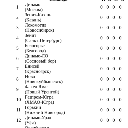
Динамо
1
0
0
0
0
(Москва)
Зенит-Казань
2
0
0
0
0
(Казань)
Локомотив
3
0
0
0
0
(Новосибирск)
Зенит
4
0
0
0
0
(Санкт-Петербург)
Белогорье
5
0
0
0
0
(Белгород)
Динамо-ЛО
6
0
0
0
0
(Сосновый бор)
Енисей
7
0
0
0
0
(Красноярск)
Нова
8
0
0
0
0
(Новокуйбышевск)
Факел Ямал
9
0
0
0
0
(Новый Уренгой)
Газпром-Югра
10
0
0
0
0
(ХМАО-Югра)
Горький
11
0
0
0
0
(Нижний Новгород)
Динамо-Урал
12
0
0
0
0
(Уфа)
Оренбуржье