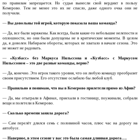
по правилам запрещается. Но судьи вынесли свой вердикт в пользу
Кемерово. Тем не менее это их не спасло, даже одного очка они не
получили.
—
Вы довольны той игрой, которую показала ваша команда?
— Да, все были заряжены. Как всегда, были какие-то небольшие нелепости и
оплошности, но они были допущены не в критические моменты. В целом
да, я доволен. Набираем обороты, которых не хватало в начале сезона. Это
не может не радовать.
—
«Кузбасс» без Маркуса Нильссона и «Кузбасс» с Маркусом
Нильссоном – это две разные команды, верно?
— Да, конечно. Это игрок такого уровня, что он любую команду преобразит
своим присутствием. Его отсутствие ослабило бы любой клуб.
—
Правильно я понимаю, что вы в Кемерово прилетели прямо из Афин?
— Да, мы отыграли в Афинах, приехали в гостиницу, поужинали, собрали
вещи и полетели в Кемерово.
—
Сколько времени заняла дорога?
— Сам перелёт длился семь с половиной часов, плюс час на дорогу на
автобусе.
—
Наверное, в этом сезоне у вас это была самая длинная дорога….