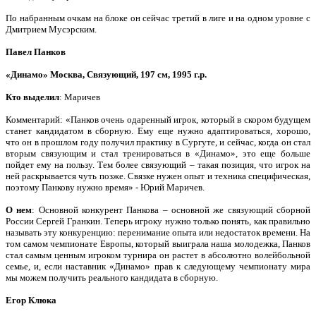
По набранным очкам на блоке он сейчас третий в лиге и на одном уровне с
Дмитрием Мусэрским.
Павел Панков
«Динамо» Москва, Связующий, 197 см, 1995 г.р.
Кто выделил
: Маричев
Комментарий: «Панков очень одаренный игрок, который в скором будущем
станет кандидатом в сборную. Ему еще нужно адаптироваться, хорошо,
что он в прошлом году получил практику в Сургуте, и сейчас, когда он стал
вторым связующим и стал тренироваться в «Динамо», это еще больше
пойдет ему на пользу. Тем более связующий – такая позиция, что игрок на
ней раскрывается чуть позже. Связке нужен опыт и техника специфическая,
поэтому Панкову нужно время» ‑ Юрий Маричев.
О нем
: Основной конкурент Панкова – основной же связующий сборной
России Сергей Гранкин. Теперь игроку нужно только понять, как правильно
называть эту конкуренцию: перенимание опыта или недостаток времени. На
том самом чемпионате Европы, который выиграла наша молодежка, Панков
стал самым ценным игроком турнира он растет в абсолютно волейбольной
семье, и, если наставник «Динамо» прав к следующему чемпионату мира
мы можем получить реального кандидата в сборную.
Егор Клюка