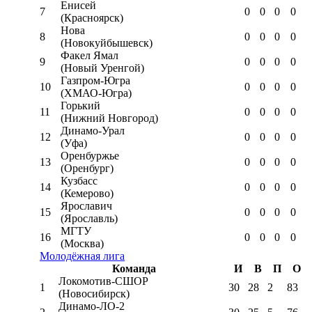
Енисей
7
0
0
0
0
(Красноярск)
Нова
8
0
0
0
0
(Новокуйбышевск)
Факел Ямал
9
0
0
0
0
(Новый Уренгой)
Газпром-Югра
10
0
0
0
0
(ХМАО-Югра)
Горький
11
0
0
0
0
(Нижний Новгород)
Динамо-Урал
12
0
0
0
0
(Уфа)
Оренбуржье
13
0
0
0
0
(Оренбург)
Кузбасс
14
0
0
0
0
(Кемерово)
Ярославич
15
0
0
0
0
(Ярославль)
МГТУ
16
0
0
0
0
(Москва)
Молодёжная лига
Команда
И
В
П
О
Локомотив-CШОР
1
30
28
2
83
(Новосибирск)
Динамо-ЛО-2