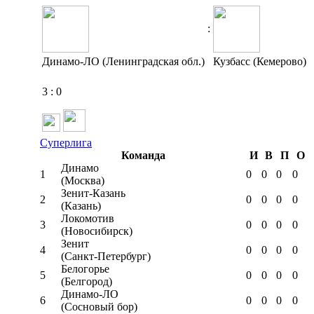
:
Динамо-ЛО (Ленинградская обл.)
Кузбасс (Кемерово)
3
:
0
Суперлига
Команда
И
В
П
О
Динамо
1
0
0
0
0
(Москва)
Зенит-Казань
2
0
0
0
0
(Казань)
Локомотив
3
0
0
0
0
(Новосибирск)
Зенит
4
0
0
0
0
(Санкт-Петербург)
Белогорье
5
0
0
0
0
(Белгород)
Динамо-ЛО
6
0
0
0
0
(Сосновый бор)