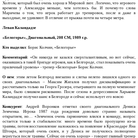
Холтом, который был очень хорош в Мировой лиге. Логично, что игрового
времени у Александра меньше, чем хотелось бы. И почему-то слова
Маричева о том, что игрок работает до тренировок, после и даже в
выходные, не удивляют. В отличие от прыжка почти на четыре метра.
Леван Каландадзе
«Белогорье», Диагональный, 208 СМ, 1989 г.р.
Кто выделил
: Борис Колчин, «Белогорье»
Комментарий
: «Он никогда не казался сверхталантливым, но вот сейчас,
оказавшись в такой бригаде игроков, как в Белгороде, стал показывать очень
приличный уровень» ‑ тренер «Белогорья» Борис Колчин.
О нем
: этим летом Белгород внезапно и слегка нелепо лишился одного из
своих диагональных – Максим Жигалов получил дисквалификацию и
рассчитывать только на Георга Грозера, отыгравшего на полную чемпионат
мира, было слишком рискованно. После сезона в депрессивном Харькове
Каландадзе получил шанс в Белгороде и сейчас использует его вовсю
Конкурент
: Андрей Воронков отметил своего диагонального Дениса
Земченка. Игрока 1987 года рождения довольно странно называть
открытием, но… «Земченок очень гармонично влился в команду, вопрос
остается только в стабильности: много времени было пропущено из-за
травмы, потом восстановление наложилось на появление в Краснодаре Яна
Штокра, который очень силен, и у Дениса не получилось полноценно
вернуться после травмы. Сейчас он очень хорош» ‑ говорит главный тренер