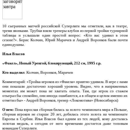
10 сыгранных матчей российской Суперлиги мы отметили, как в театре,
тремя звонками. Трубки взяли тренеры клубов из первой тройки турнирной
таблицы и услышали один простой вопрос: «Кто вас удивил в этом
сезоне?». Борис Колчин, Юрий Маричев и Андрей Воронков были почти
единодушны.
Илья Власов
«Факел», Новый Уренгой, блокирующий, 212 см, 1995 г.р.
Кто выделил
: Колчин, Воронков, Маричев
Комментарий: «Тройка игроков из «Факела» приятно удивила. В игре с нами
они показали достаточно хороший уровень. Видно, что в напряженных
моментах им может пока не хватать опыта. Там, где игрок со стажем
отыграл бы спокойно, они иногда ошибаются, а в общем и целом именно их
отметил бы» ‑ Андрей Воронков, тренер «Локомотива» (Новосибирск)
О нем:
Пока взрослая сборная билась за золото чемпионата мира в Польше,
сборная игроков не старше 20 лет, добилась этого золота на чемпионате
Европы в Сербии. Илья Власов был одним из тех людей, кому досталась
золотая медаль, а сегодня от него временами достается даже топовым
командам Суперлиги.