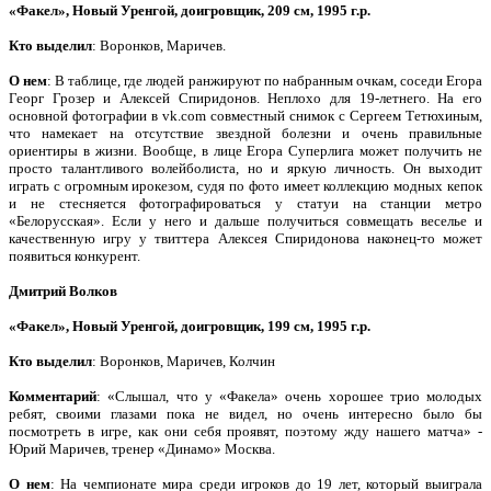
«Факел», Новый Уренгой, доигровщик, 209 см, 1995 г.р.
Кто выделил
: Воронков, Маричев.
О нем
: В таблице, где людей ранжируют по набранным очкам, соседи Егора
Георг Грозер и Алексей Спиридонов. Неплохо для 19-летнего. На его
основной фотографии в vk.com совместный снимок с Сергеем Тетюхиным,
что намекает на отсутствие звездной болезни и очень правильные
ориентиры в жизни. Вообще, в лице Егора Суперлига может получить не
просто талантливого волейболиста, но и яркую личность. Он выходит
играть с огромным ирокезом, судя по фото имеет коллекцию модных кепок
и не стесняется фотографироваться у статуи на станции метро
«Белорусская». Если у него и дальше получиться совмещать веселье и
качественную игру у твиттера Алексея Спиридонова наконец-то может
появиться конкурент.
Дмитрий Волков
«Факел», Новый Уренгой, доигровщик, 199 см, 1995 г.р.
Кто выделил
: Воронков, Маричев, Колчин
Комментарий
: «Слышал, что у «Факела» очень хорошее трио молодых
ребят, своими глазами пока не видел, но очень интересно было бы
посмотреть в игре, как они себя проявят, поэтому жду нашего матча» ‑
Юрий Маричев, тренер «Динамо» Москва.
О нем
: На чемпионате мира среди игроков до 19 лет, который выиграла