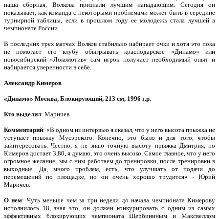
наша сборная, Волкова признали лучшим нападающим. Сегодня он
показывает, как команда с некоторыми проблемами может быть в середине
турнирной таблицы, если в прошлом году ее молодежь стала лучшей в
чемпионате России.
В последних трех матчах Волков стабильно набирает очки и хотя это пока
не помогает его клубу обыгрывать краснодарское «Динамо» или
новосибирский «Локомотив» сам игрок получает необходимый опыт и
набирается уверенности в себе.
Александр Кимеров
«Динамо» Москва, Блокирующий, 213 см, 1996 г.р.
Кто выделил
: Маричев
Комментарий
: «В одном из интервью я сказал, что у него высота прыжка не
уступает прыжку Мусэрского. Конечно, это было и для того, чтобы
заинтересовать. Честно, я не знаю точную высоту прыжка Дмитрия, но
Кимеров достает 3,80, я думаю, это очень высоко. Самое главное, что у него
огромное желание, мы с ним работаем до тренировки, после тренировки в
выходные. Да, много проблем, есть, что улучшать от подачи до
перемещений по площадке, но он очень хорошо трудится» ‑ Юрий
Маричев.
О нем
: Чуть меньше чем за три недели до начала чемпионата Кимерову
исполнилось 18, зная это, он должен конкурировать с одним из самых
эффективных блокирующих чемпионата Щербининым и Максвеллом