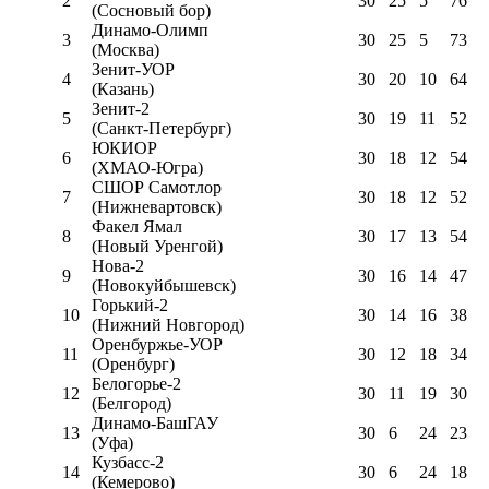
2
30
25
5
76
(Сосновый бор)
Динамо-Олимп
3
30
25
5
73
(Москва)
Зенит-УОР
4
30
20
10
64
(Казань)
Зенит-2
5
30
19
11
52
(Санкт-Петербург)
ЮКИОР
6
30
18
12
54
(ХМАО-Югра)
СШОР Самотлор
7
30
18
12
52
(Нижневартовск)
Факел Ямал
8
30
17
13
54
(Новый Уренгой)
Нова-2
9
30
16
14
47
(Новокуйбышевск)
Горький-2
10
30
14
16
38
(Нижний Новгород)
Оренбуржье-УОР
11
30
12
18
34
(Оренбург)
Белогорье-2
12
30
11
19
30
(Белгород)
Динамо-БашГАУ
13
30
6
24
23
(Уфа)
Кузбасс-2
14
30
6
24
18
(Кемерово)