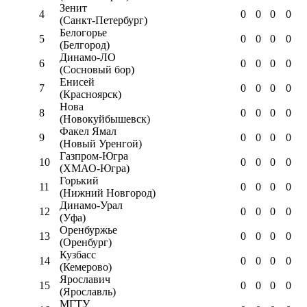
Зенит
4
0
0
0
0
(Санкт-Петербург)
Белогорье
5
0
0
0
0
(Белгород)
Динамо-ЛО
6
0
0
0
0
(Сосновый бор)
Енисей
7
0
0
0
0
(Красноярск)
Нова
8
0
0
0
0
(Новокуйбышевск)
Факел Ямал
9
0
0
0
0
(Новый Уренгой)
Газпром-Югра
10
0
0
0
0
(ХМАО-Югра)
Горький
11
0
0
0
0
(Нижний Новгород)
Динамо-Урал
12
0
0
0
0
(Уфа)
Оренбуржье
13
0
0
0
0
(Оренбург)
Кузбасс
14
0
0
0
0
(Кемерово)
Ярославич
15
0
0
0
0
(Ярославль)
МГТУ