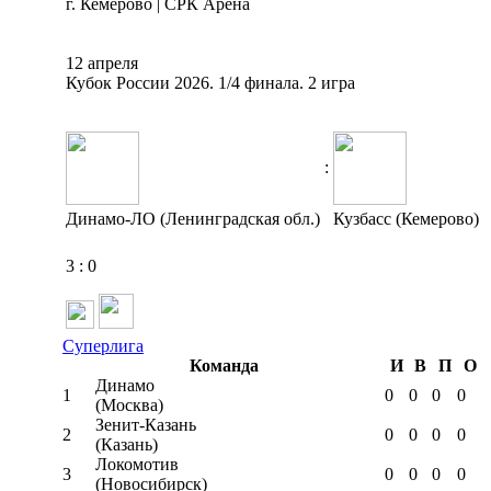
г. Кемерово | СРК Арена
12 апреля
Кубок России 2026. 1/4 финала. 2 игра
:
Динамо-ЛО (Ленинградская обл.)
Кузбасс (Кемерово)
3
:
0
Суперлига
Команда
И
В
П
О
Динамо
1
0
0
0
0
(Москва)
Зенит-Казань
2
0
0
0
0
(Казань)
Локомотив
3
0
0
0
0
(Новосибирск)