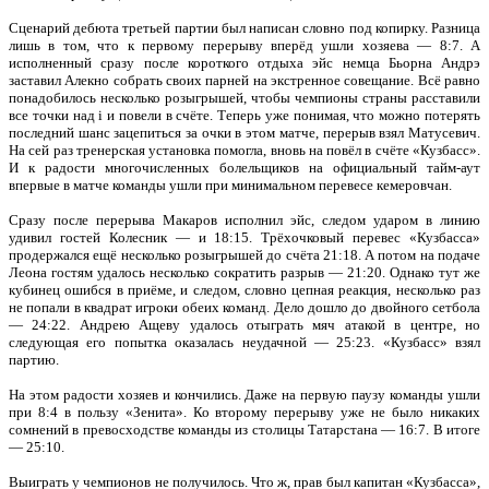
Сценарий дебюта третьей партии был написан словно под копирку. Разница
лишь в том, что к первому перерыву вперёд ушли хозяева — 8:7. А
исполненный сразу после короткого отдыха эйс немца Бьорна Андрэ
заставил Алекно собрать своих парней на экстренное совещание. Всё равно
понадобилось несколько розыгрышей, чтобы чемпионы страны расставили
все точки над i и повели в счёте. Теперь уже понимая, что можно потерять
последний шанс зацепиться за очки в этом матче, перерыв взял Матусевич.
На сей раз тренерская установка помогла, вновь на повёл в счёте «Кузбасс».
И к радости многочисленных болельщиков на официальный тайм-аут
впервые в матче команды ушли при минимальном перевесе кемеровчан.
Сразу после перерыва Макаров исполнил эйс, следом ударом в линию
удивил гостей Колесник — и 18:15. Трёхочковый перевес «Кузбасса»
продержался ещё несколько розыгрышей до счёта 21:18. А потом на подаче
Леона гостям удалось несколько сократить разрыв — 21:20. Однако тут же
кубинец ошибся в приёме, и следом, словно цепная реакция, несколько раз
не попали в квадрат игроки обеих команд. Дело дошло до двойного сетбола
— 24:22. Андрею Ащеву удалось отыграть мяч атакой в центре, но
следующая его попытка оказалась неудачной — 25:23. «Кузбасс» взял
партию.
На этом радости хозяев и кончились. Даже на первую паузу команды ушли
при 8:4 в пользу «Зенита». Ко второму перерыву уже не было никаких
сомнений в превосходстве команды из столицы Татарстана — 16:7. В итоге
— 25:10.
Выиграть у чемпионов не получилось. Что ж, прав был капитан «Кузбасса»,