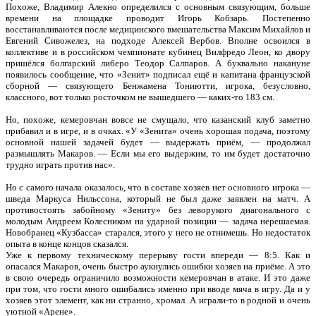
Похоже, Владимир Алекно определился с основным связующим, больше
времени на площадке проводит Игорь Кобзарь. Постепенно
восстанавливаются после медицинского вмешательства Максим Михайлов и
Евгений Сивожелез, на подходе Алексей Вербов. Вполне освоился в
коллективе и в российском чемпионате кубинец Вилфредо Леон, ко двору
пришёлся болгарский либеро Теодор Салпаров. А буквально накануне
появилось сообщение, что «Зенит» подписал ещё и капитана французской
сборной — связующего Бенжамена Тониютти, игрока, безусловно,
классного, вот только росточком не вышедшего — каких-то 183 см.
Но, похоже, кемеровчан вовсе не смущало, что казанский клуб заметно
прибавил и в игре, и в очках. «У «Зенита» очень хорошая подача, поэтому
основной нашей задачей будет — выдержать приём, — продолжал
размышлять Макаров. — Если мы его выдержим, то им будет достаточно
трудно играть против нас».
Но с самого начала оказалось, что в составе хозяев нет основного игрока —
шведа Маркуса Нильссона, который не был даже заявлен на матч. А
противостоять забойному «Зениту» без леворукого диагонального с
молодым Андреем Колесником на ударной позиции — задача нерешаемая.
Новобранец «Кузбасса» старался, этого у него не отнимешь. Но недостаток
опыта в конце концов сказался.
Уже к первому техническому перерыву гости впереди — 8:5. Как и
опасался Макаров, очень быстро аукнулись ошибки хозяев на приёме. А это
в свою очередь ограничило возможности кемеровчан в атаке. И это даже
при том, что гости много ошибались именно при вводе мяча в игру. Да и у
хозяев этот элемент, как ни странно, хромал. А играли-то в родной и очень
уютной «Арене».