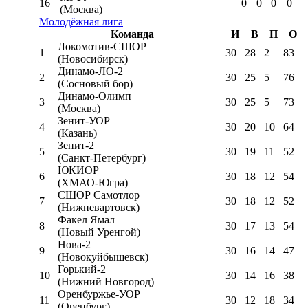
16
0
0
0
0
(Москва)
Молодёжная лига
Команда
И
В
П
О
Локомотив-CШОР
1
30
28
2
83
(Новосибирск)
Динамо-ЛО-2
2
30
25
5
76
(Сосновый бор)
Динамо-Олимп
3
30
25
5
73
(Москва)
Зенит-УОР
4
30
20
10
64
(Казань)
Зенит-2
5
30
19
11
52
(Санкт-Петербург)
ЮКИОР
6
30
18
12
54
(ХМАО-Югра)
СШОР Самотлор
7
30
18
12
52
(Нижневартовск)
Факел Ямал
8
30
17
13
54
(Новый Уренгой)
Нова-2
9
30
16
14
47
(Новокуйбышевск)
Горький-2
10
30
14
16
38
(Нижний Новгород)
Оренбуржье-УОР
11
30
12
18
34
(Оренбург)