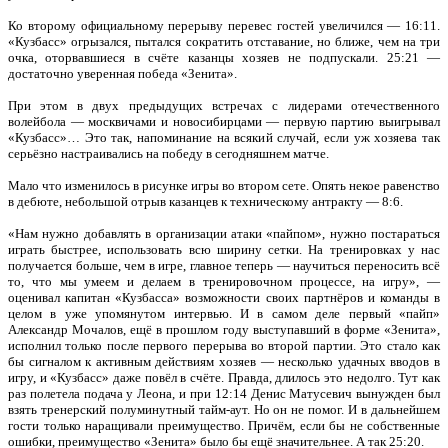
Ко второму официальному перерыву перевес гостей увеличился — 16:11.
«Кузбасс» огрызался, пытался сократить отставание, но ближе, чем на три
очка, оторвавшиеся в счёте казанцы хозяев не подпускали. 25:21 —
достаточно уверенная победа «Зенита».
При этом в двух предыдущих встречах с лидерами отечественного
волейбола — москвичами и новосибирцами — первую партию выигрывал
«Кузбасс»… Это так, напоминание на всякий случай, если уж хозяева так
серьёзно настраивались на победу в сегодняшнем матче.
Мало что изменилось в рисунке игры во втором сете. Опять некое равенство
в дебюте, небольшой отрыв казанцев к техническому антракту — 8:6.
«Нам нужно добавлять в организации атаки «пайпом», нужно постараться
играть быстрее, использовать всю ширину сетки. На тренировках у нас
получается больше, чем в игре, главное теперь — научиться переносить всё
то, что мы умеем и делаем в тренировочном процессе, на игру», —
оценивал капитан «Кузбасса» возможности своих партнёров и команды в
целом в уже упомянутом интервью. И в самом деле первый «пайп»
Александр Мочалов, ещё в прошлом году выступавший в форме «Зенита»,
исполнил только после первого перерыва во второй партии. Это стало как
бы сигналом к активным действиям хозяев — несколько удачных вводов в
игру, и «Кузбасс» даже повёл в счёте. Правда, длилось это недолго. Тут как
раз полетела подача у Леона, и при 12:14 Денис Матусевич вынужден был
взять тренерский полуминутный тайм-аут. Но он не помог. И в дальнейшем
гости только наращивали преимущество. Причём, если бы не собственные
ошибки, преимущество «Зенита» было бы ещё значительнее. А так 25:20.