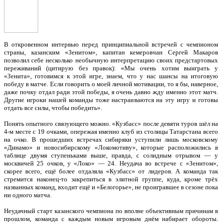
В откровенном интервью перед принципиальной встречей с чемпионом
страны, казанским «Зенитом», капитан кемеровчан Сергей Макаров
позволил себе несколько необычную интерпретацию своих предстартовых
переживаний (цитирую без правок): «Мы очень хотим выиграть у
«Зенита», готовимся к этой игре, знаем, что у нас шансы на итоговую
победу в матче. Если говорить о моей личной мотивации, то я бы, наверное,
даже почку отдал ради этой победы, я очень давно жду именно этот матч.
Другие игроки нашей команды тоже настраиваются на эту игру и готовы
отдать все силы, чтобы победить».
Понять опытного связующего можно. «Кузбасс» после девяти туров шёл на
4-м месте с 19 очками, опережая именно клуб из столицы Татарстана всего
на очко. В прошедших встречах сибиряки уступили лишь московскому
«Динамо» и новосибирскому «Локомотиву», которые расположились в
таблице двумя ступеньками выше, правда, с солидным отрывом — у
москвичей 25 очков, у «Локо» — 24. Неудача во встрече с «Зенитом»,
скорее всего, ещё более отдаляла «Кузбасс» от лидеров. А команда так
стремится наконец-то закрепиться в элитной группе, куда, кроме трёх
названных команд, входит ещё и «Белогорье», не проигравшее в сезоне пока
ни одного матча.
Неудачный старт казанского чемпиона по вполне объективным причинам в
прошлом, команда с каждым новым игровым днём набирает обороты.