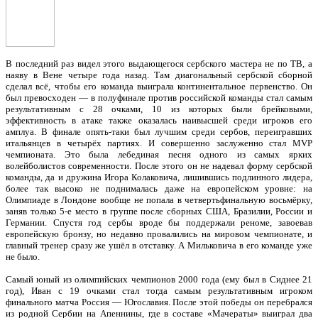
В последний раз видел этого выдающегося сербского мастера не по ТВ, а
наяву в Вене четыре года назад. Там диагональный сербской сборной
сделал всё, чтобы его команда выиграла континентальное первенство. Он
был превосходен — в полуфинале против российской команды стал самым
результативным с 28 очками, 10 из которых были брейковыми,
эффективность в атаке также оказалась наивысшей среди игроков его
амплуа. В финале опять-таки был лучшим среди сербов, переигравших
итальянцев в четырёх партиях. И совершенно заслуженно стал MVP
чемпионата. Это была лебединая песня одного из самых ярких
волейболистов современности. После этого он не надевал форму сербской
команды, да и дружина Игора Колаковича, лишившись подлинного лидера,
более так высоко не поднималась даже на европейском уровне: на
Олимпиаде в Лондоне вообще не попала в четвертьфинальную восьмёрку,
заняв только 5-е место в группе после сборных США, Бразилии, России и
Германии. Спустя год сербы вроде бы поддержали реноме, завоевав
европейскую бронзу, но недавно провалились на мировом чемпионате, и
главный тренер сразу же ушёл в отставку. А Мильковича в его команде уже
не было.
Самый юный из олимпийских чемпионов 2000 года (ему был в Сиднее 21
год), Иван с 19 очками стал тогда самым результативным игроком
финального матча Россия — Югославия. После этой победы он перебрался
из родной Сербии на Апеннины, где в составе «Мачераты» выиграл два