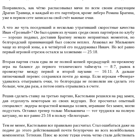
Понравилось, как чётко распасовывал мячи по всем своим атакующим
Драган Травица, и каждый из его партнёров, кроме либеро Романа Брагина,
уже в первом сете записал на свой счёт важные очки.
А что же чуть поседевший и несколько утративший скоростные качества
Иван «Грозный»? Он был одним из лучших среди своих партнёров по клубу
— хорошо подавал, доставив Брагину немало неприятных моментов, но
белгородский принимающий был совсем неплох. Атаковал же Милькович
чаще из второй зоны, а в четвёртой его поддерживал Никич. Но всё равно
первый игровой отрезок остался за хозяевами — 25:18.
Вторая партия стала едва ли не полной копией предыдущей: по-прежнему
игра на балансе до первого технического тайм-аута — 8:7, рывок в
промежутке между первой и второй паузами — 16:11. А дальше
пятиочковый перевес сохранялся почти до конца. Если игрокам «Фенера»
удавалось отыгрывать очки, то белгородцы не позволяли им сделать это
больше, чем два раза, а потом опять отрывались в счете.
Решив сделать ставку на третью партию, Кастельяни решился на ряд замен,
дав отдохнуть некоторым из своих ведущих. Все просчитал опытный
специалист: лидеры возрастной команды хозяев, игравшие без замен, могли
подустать. Оставил тренер только Мильковича — тот трудился на полную
катушку, но все равно 25:16 в пользу «Белогорья».
Тем не менее, Кастельяни все правильно рассчитал. Стал ошибаться даже на
подаче до этого действовавший почти безупречно во всех волейбольных
компонентах Тетюхин. Плюс ко всему турки очень четко стали действовать