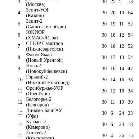
3
30
25
5
73
(Москва)
Зенит-УОР
4
30
20
10
64
(Казань)
Зенит-2
5
30
19
11
52
(Санкт-Петербург)
ЮКИОР
6
30
18
12
54
(ХМАО-Югра)
СШОР Самотлор
7
30
18
12
52
(Нижневартовск)
Факел Ямал
8
30
17
13
54
(Новый Уренгой)
Нова-2
9
30
16
14
47
(Новокуйбышевск)
Горький-2
10
30
14
16
38
(Нижний Новгород)
Оренбуржье-УОР
11
30
12
18
34
(Оренбург)
Белогорье-2
12
30
11
19
30
(Белгород)
Динамо-БашГАУ
13
30
6
24
23
(Уфа)
Кузбасс-2
14
30
6
24
18
(Кемерово)
Енисей-2
15
30
4
26
15
(Красноярск)