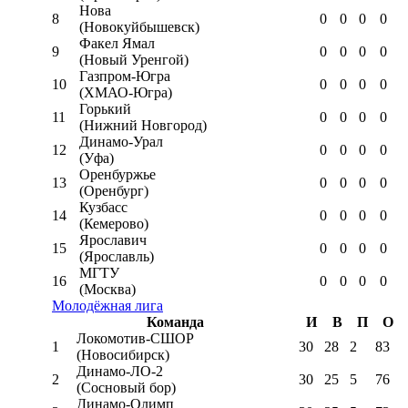
Нова
8
0
0
0
0
(Новокуйбышевск)
Факел Ямал
9
0
0
0
0
(Новый Уренгой)
Газпром-Югра
10
0
0
0
0
(ХМАО-Югра)
Горький
11
0
0
0
0
(Нижний Новгород)
Динамо-Урал
12
0
0
0
0
(Уфа)
Оренбуржье
13
0
0
0
0
(Оренбург)
Кузбасс
14
0
0
0
0
(Кемерово)
Ярославич
15
0
0
0
0
(Ярославль)
МГТУ
16
0
0
0
0
(Москва)
Молодёжная лига
Команда
И
В
П
О
Локомотив-CШОР
1
30
28
2
83
(Новосибирск)
Динамо-ЛО-2
2
30
25
5
76
(Сосновый бор)
Динамо-Олимп