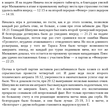
в защите. И на подаче Никича после первого тайм-аута, и благодаря умелой
игре Мильковича в атаке и правильному выбору места при страховке гостям
удалось выйти вперед — 12:15 и на второй перерыв «Фенер» ушел лидером
— 14:16.
Началась игра в догонялки, но гости, как и до этого хозяева, позволяли
каждый раз добыть очко, не больше, а сами при этом забивали два. При
18:21 Геннадий Шипулин вынужден был взять второй тренерский перерыв.
И белгородцы дотянулись было до ушедших вперед — 21:21 на подаче
Левана Каландадзе, потом еще раз счет сравнялся после ошибки Ивана
«Грозного», неудачно атаковавшего с отведенного мяча. Но после длинного
розыгрыша, когда у того же Тараса Хтея было четыре возможности
завершить эпизод, но каждый раз турки поднимали мячи, все тот же
Милькович доказал, что остается по-прежнему грозным нападающим. Плюс
два удачно поставленных блока с участием Бёме — и партия за «Фенером»
— 22:25.
Осечка в третьей партии заставила расслабившихся было хозяев со всей
серьезностью провести четвертый сет. И даже ведя после второго
технического антракта 16:12, уверенности в окончательном успехе еще не
было. Что и доказали гости, при 20:12 выигравшие несколько важных очков.
Шипулин во взятом им антракте был вынужден напомнить подопечным, что
матч еще не завершен. Благо, все без исключения его воспитанники
прекрасно сознавали сей непреложный факт. Вот только противостояли им
по большому счету в эти решающие моменты матча лишь два серба. Но
белгородцев было больше, и они были лучше. 25:19, 3:1 в матче, и
«Белогорье» с двумя победами становится лидером в группе Е.