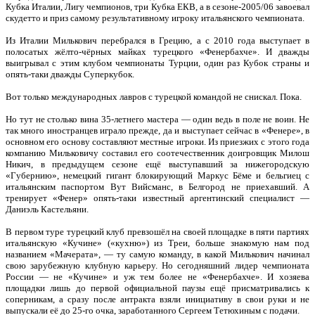
Кубка Италии, Лигу чемпионов, три Кубка ЕКВ, а в сезоне-2005/06 завоевал
скудетто и приз самому результативному игроку итальянского чемпионата.
Из Италии Милькович перебрался в Грецию, а с 2010 года выступает в
полосатых жёлто-чёрных майках турецкого «Фенербахче». И дважды
выигрывал с этим клубом чемпионаты Турции, один раз Кубок страны и
опять-таки дважды Суперкубок.
Вот только международных лавров с турецкой командой не снискал. Пока.
Но тут не столько вина 35-летнего мастера — один ведь в поле не воин. Не
так много иностранцев играло прежде, да и выступает сейчас в «Фенере», в
основном его основу составляют местные игроки. Из приезжих с этого года
компанию Мильковичу составил его соотечественник доигровщик Милош
Никич, в предыдущем сезоне ещё выступавший за нижегородскую
«Губернию», немецкий гигант блокирующий Маркус Бёме и бельгиец с
итальянским паспортом Вут Вийсманс, в Белгород не приехавший. А
тренирует «Фенер» опять-таки известный аргентинский специалист —
Даниэль Кастельяни.
В первом туре турецкий клуб превзошёл на своей площадке в пяти партиях
итальянскую «Кучине» («кухню») из Треи, больше знакомую нам под
названием «Мачерата», — ту самую команду, в какой Милькович начинал
свою зарубежную клубную карьеру. Но сегодняшний лидер чемпионата
России — не «Кучине» и уж тем более не «Фенербахче». И хозяева
площадки лишь до первой официальной паузы ещё присматривались к
соперникам, а сразу после антракта взяли инициативу в свои руки и не
выпускали её до 25-го очка, заработанного Сергеем Тетюхиным с подачи.