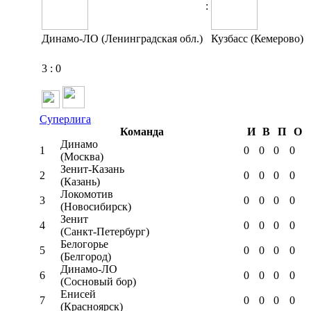
:
Динамо-ЛО (Ленинградская обл.)
Кузбасс (Кемерово)
3
:
0
Суперлига
Команда
И
В
П
О
Динамо
1
0
0
0
0
(Москва)
Зенит-Казань
2
0
0
0
0
(Казань)
Локомотив
3
0
0
0
0
(Новосибирск)
Зенит
4
0
0
0
0
(Санкт-Петербург)
Белогорье
5
0
0
0
0
(Белгород)
Динамо-ЛО
6
0
0
0
0
(Сосновый бор)
Енисей
7
0
0
0
0
(Красноярск)